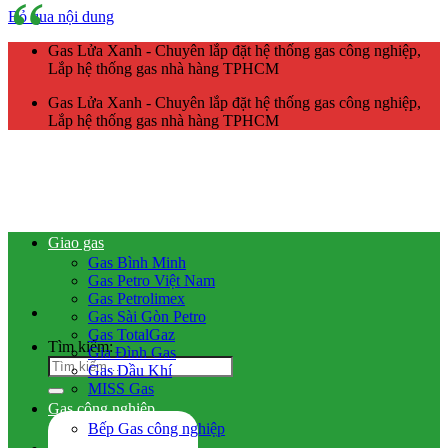
Bỏ qua nội dung
Gas Lửa Xanh - Chuyên lắp đặt hệ thống gas công nghiệp,
Lắp hệ thống gas nhà hàng TPHCM
Gas Lửa Xanh - Chuyên lắp đặt hệ thống gas công nghiệp,
Lắp hệ thống gas nhà hàng TPHCM
Giao gas
Gas Bình Minh
Gas Petro Việt Nam
Gas Petrolimex
Gas Sài Gòn Petro
Gas TotalGaz
Tìm kiếm:
Gia Đình Gas
Gas Dầu Khí
MISS Gas
Gas công nghiệp
Bếp Gas công nghiệp