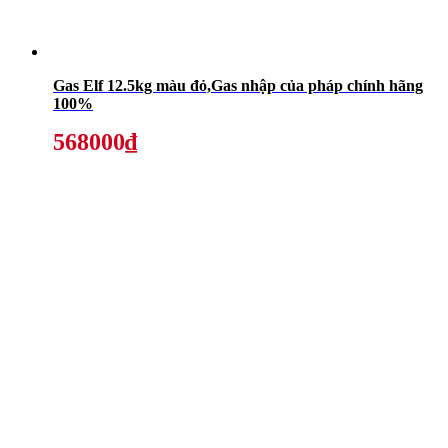
Gas Elf 12.5kg màu đỏ,Gas nhập của pháp chính hãng
100%
568000₫