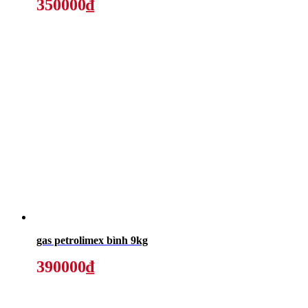
350000₫
gas petrolimex bình 9kg
390000₫