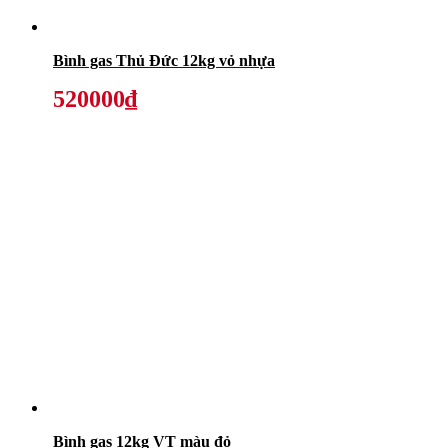
Bình gas Thủ Đức 12kg vỏ nhựa
520000₫
Bình gas 12kg VT màu đỏ