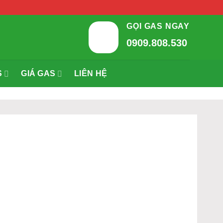
GỌI GAS NGAY
0909.808.530
S
GIÁ GAS
LIÊN HỆ