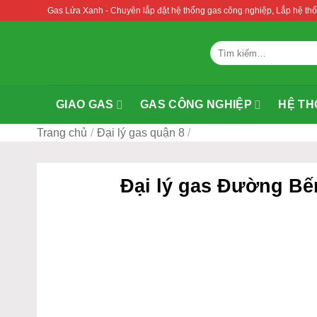
Bỏ
Gas Lửa Xanh - Chuyên lắp đặt hệ thống gas công nghiệp, Lắp hệ 
qua
nội
Tìm
dung
kiếm:
GIAO GAS
GAS CÔNG NGHIỆP
HỆ TH
Trang chủ
/
Đại lý gas quận 8
/
Đại lý gas Đường Bế