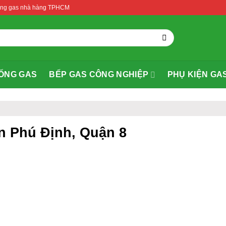
thống gas nhà hàng TPHCM
ỐNG GAS
BẾP GAS CÔNG NGHIỆP
PHỤ KIỆN GA
n Phú Định, Quận 8