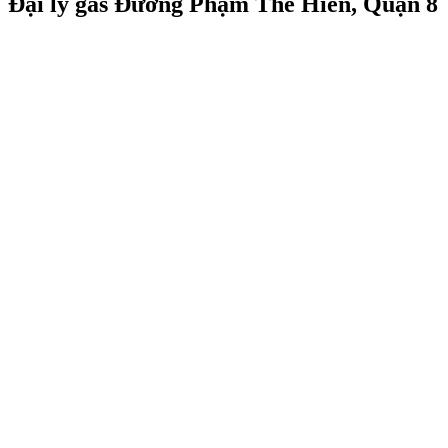
Đại lý gas Đường Phạm Thế Hiển, Quận 8