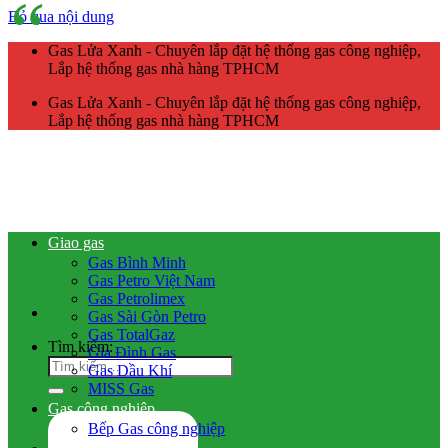
Bỏ qua nội dung
Gas Lửa Xanh - Chuyên lắp đặt hệ thống gas công nghiệp,
Lắp hệ thống gas nhà hàng TPHCM
Gas Lửa Xanh - Chuyên lắp đặt hệ thống gas công nghiệp,
Lắp hệ thống gas nhà hàng TPHCM
Giao gas
Gas Bình Minh
Gas Petro Việt Nam
Gas Petrolimex
Gas Sài Gòn Petro
Gas TotalGaz
Tìm kiếm:
Gia Đình Gas
Gas Dầu Khí
MISS Gas
Gas công nghiệp
Bếp Gas công nghiệp