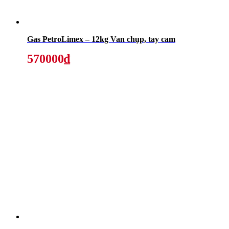
Gas PetroLimex – 12kg Van chụp, tay cam
570000₫