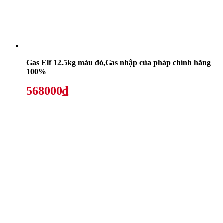
Gas Elf 12.5kg màu đỏ,Gas nhập của pháp chính hãng
100%
568000₫