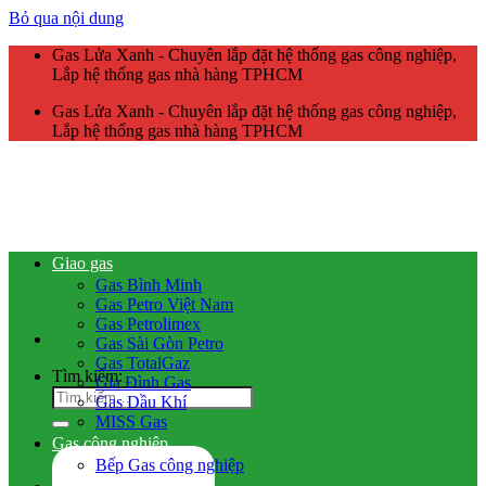
Bỏ qua nội dung
Gas Lửa Xanh - Chuyên lắp đặt hệ thống gas công nghiệp,
Lắp hệ thống gas nhà hàng TPHCM
Gas Lửa Xanh - Chuyên lắp đặt hệ thống gas công nghiệp,
Lắp hệ thống gas nhà hàng TPHCM
Giao gas
Gas Bình Minh
Gas Petro Việt Nam
Gas Petrolimex
Gas Sài Gòn Petro
Gas TotalGaz
Tìm kiếm:
Gia Đình Gas
Gas Dầu Khí
MISS Gas
Gas công nghiệp
Bếp Gas công nghiệp