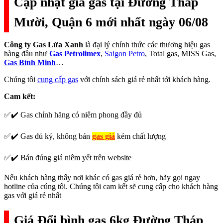
Cập nhật giá gas tại Đường Tháp
Mười, Quận 6 mới nhất ngày 06/08
Công ty Gas Lửa Xanh
là đại lý chính thức các thương hiệu gas
hàng đầu như
Gas Petrolimex
,
Saigon Petro
, Total gas, MISS Gas,
Gas Bình Minh
…
Chúng tôi
cung cấp gas
với chính sách giá rẻ nhất tới khách hàng.
Cam kết:
✅✔️ Gas chính hãng có niêm phong đầy đủ
✅✔️ Gas đủ ký, không bán
gas giả
kém chất lượng
✅✔️ Bán đúng giá niêm yết trên website
Nếu khách hàng thấy nơi khác có gas giá rẻ hơn, hãy gọi ngay
hotline của cúng tôi. Chúng tôi cam kết sẽ cung cấp cho khách hàng
gas với giá rẻ nhất
Giá Đổi bình gas 6kg Đường Tháp