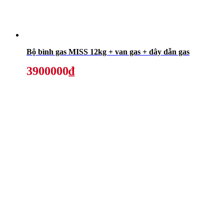
Bộ bình gas MISS 12kg + van gas + dây dẫn gas
3900000₫