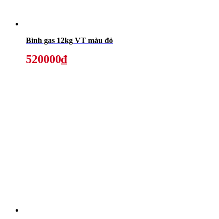
Bình gas 12kg VT màu đỏ
520000₫