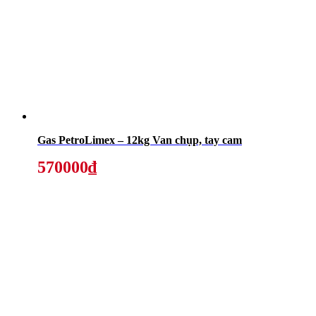
Gas PetroLimex – 12kg Van chụp, tay cam
570000₫