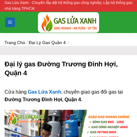
Gas Lửa Xanh - Chuyên lắp đặt hệ thống gas công nghiệp, Lắp hệ thống gas
Bỏ
nhà hàng TPHCM
qua
nội
dung
Trang Chủ
/
Đại Lý Gas Quận 4
/
Đại lý gas Đường Trương Đình Hợi,
Quận 4
Cửa hàng
Gas Lửa Xanh
, chuyên giao gas đổi gas tại
Đường Trương Đình Hợi, Quận 4
.