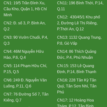
CN1: 19/5 Trần Đình Xu,
CN11: 196 Bình Thới, P.14,
Cầu Kho, Quận 1, Hồ Chí
Q.11
Minh
CN12: 430/45/1 Khu phố
CN2: Đ. số 3, P. Bình An,
2, Đường Lê Thị Riêng,
Q.2
P.Thới An, Q.12
CN3: 90 Vườn Chuối, P.4,
CN13: 1132 Quang Trung,
Q.3
P.8, Gò Vấp
CN4: 46M Nguyễn Hữu
CN14: 86 Thích Quảng
Hào, P.6, Q.4
Đức, P.4, Phú Nhuận
CN5: 114 Phạm Hữu Chí,
CN:15: 153 Lê Quang
P.15, Q.5
Định, P.14, Bình Thạnh
CN6: 249 Đ. Nguyễn Văn
CN16: 228 Tân Kỳ Tân
Luông, P.11, Q.6
Quý, Tân Sơn Nhì, Tân
Phú
CN7: 76 Đường Số 7, Tân
Kiểng, Q.7
CN17: 12 Hoàng Hoa
Thám, P.12, Tân Bình