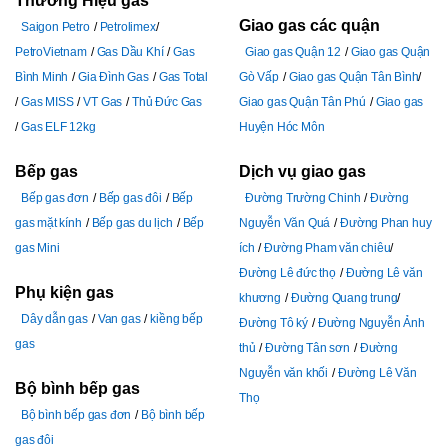
Thương Hiệu gas
Giao gas các quận
Saigon Petro
Petrolimex
PetroVietnam
Gas Dầu Khí
Gas
Giao gas Quận 12
Giao gas Quận
Bình Minh
Gia Đình Gas
Gas Total
Gò Vấp
Giao gas Quận Tân Bình
Gas MISS
VT Gas
Thủ Đức Gas
Giao gas Quận Tân Phú
Giao gas
Gas ELF 12kg
Huyện Hóc Môn
Bếp gas
Dịch vụ giao gas
Bếp gas đơn
Bếp gas đôi
Bếp
Đường Trường Chinh
Đường
gas mặt kính
Bếp gas du lịch
Bếp
Nguyễn Văn Quá
Đường Phan huy
gas Mini
ích
Đường Pham văn chiêu
Đường Lê đức thọ
Đường Lê văn
Phụ kiện gas
khương
Đường Quang trung
Dây dẫn gas
Van gas
kiềng bếp
Đường Tô ký
Đường Nguyễn Ảnh
gas
thủ
Đường Tân sơn
Đường
Nguyễn văn khối
Đường Lê Văn
Bộ bình bếp gas
Thọ
Bộ bình bếp gas đơn
Bộ bình bếp
gas đôi