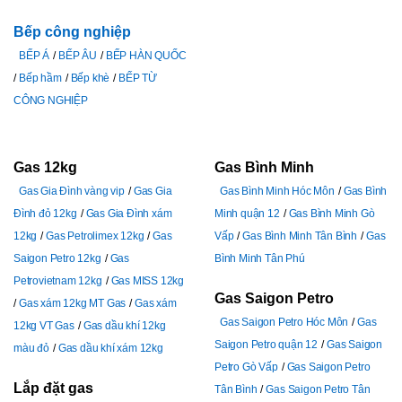
Bếp công nghiệp
BẾP Á
BẾP ÂU
BẾP HÀN QUỐC
Bếp hầm
Bếp khè
BẾP TỪ
CÔNG NGHIỆP
Gas 12kg
Gas Bình Minh
Gas Gia Đình vàng vip
Gas Gia
Gas Bình Minh Hóc Môn
Gas Bình
Đình đỏ 12kg
Gas Gia Đình xám
Minh quận 12
Gas Bình Minh Gò
12kg
Gas Petrolimex 12kg
Gas
Vấp
Gas Bình Minh Tân Bình
Gas
Saigon Petro 12kg
Gas
Bình Minh Tân Phú
Petrovietnam 12kg
Gas MISS 12kg
Gas Saigon Petro
Gas xám 12kg MT Gas
Gas xám
Gas Saigon Petro Hóc Môn
Gas
12kg VT Gas
Gas dầu khí 12kg
Saigon Petro quận 12
Gas Saigon
màu đỏ
Gas dầu khí xám 12kg
Petro Gò Vấp
Gas Saigon Petro
Lắp đặt gas
Tân Bình
Gas Saigon Petro Tân