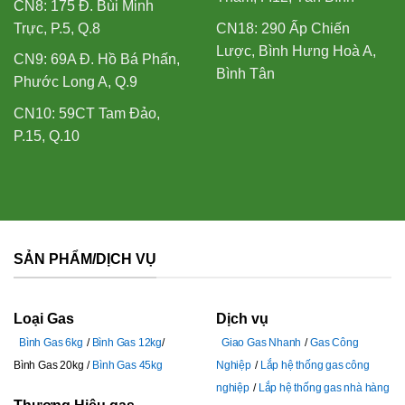
CN8: 175 Đ. Bùi Minh
Trực, P.5, Q.8
CN18: 290 Ấp Chiến
Lược, Bình Hưng Hoà A,
CN9: 69A Đ. Hồ Bá Phấn,
Bình Tân
Phước Long A, Q.9
CN10: 59CT Tam Đảo,
P.15, Q.10
SẢN PHẨM/DỊCH VỤ
Loại Gas
Dịch vụ
Bình Gas 6kg
Bình Gas 12kg
Giao Gas Nhanh
Gas Công
Bình Gas 20kg
Bình Gas 45kg
Nghiệp
Lắp hệ thống gas công
nghiệp
Lắp hệ thống gas nhà hàng