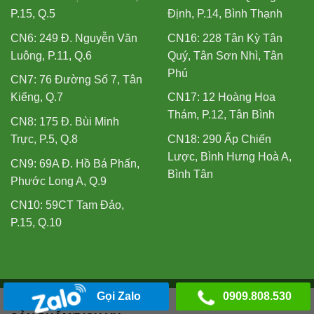
P.15, Q.5
Định, P.14, Bình Thạnh
CN6: 249 Đ. Nguyễn Văn
CN16: 228 Tân Kỳ Tân
Luông, P.11, Q.6
Quý, Tân Sơn Nhì, Tân
Phú
CN7: 76 Đường Số 7, Tân
Kiểng, Q.7
CN17: 12 Hoàng Hoa
Thám, P.12, Tân Bình
CN8: 175 Đ. Bùi Minh
Trực, P.5, Q.8
CN18: 290 Ấp Chiến
Lược, Bình Hưng Hoà A,
CN9: 69A Đ. Hồ Bá Phấn,
Bình Tân
Phước Long A, Q.9
CN10: 59CT Tam Đảo,
P.15, Q.10
Gọi Zalo
0909.808.530