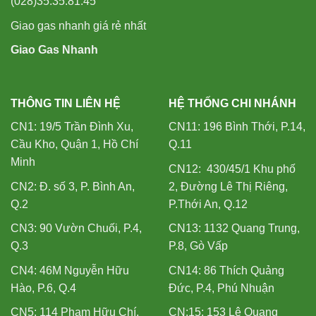
(028)35.35.81.45
Giao gas nhanh giá rẻ nhất
Giao Gas Nhanh
THÔNG TIN LIÊN HỆ
HỆ THỐNG CHI NHÁNH
CN1: 19/5 Trần Đình Xu,
CN11: 196 Bình Thới, P.14,
Cầu Kho, Quận 1, Hồ Chí
Q.11
Minh
CN12: 430/45/1 Khu phố
CN2: Đ. số 3, P. Bình An,
2, Đường Lê Thị Riêng,
Q.2
P.Thới An, Q.12
CN3: 90 Vườn Chuối, P.4,
CN13: 1132 Quang Trung,
Q.3
P.8, Gò Vấp
CN4: 46M Nguyễn Hữu
CN14: 86 Thích Quảng
Hào, P.6, Q.4
Đức, P.4, Phú Nhuận
CN5: 114 Phạm Hữu Chí,
CN:15: 153 Lê Quang