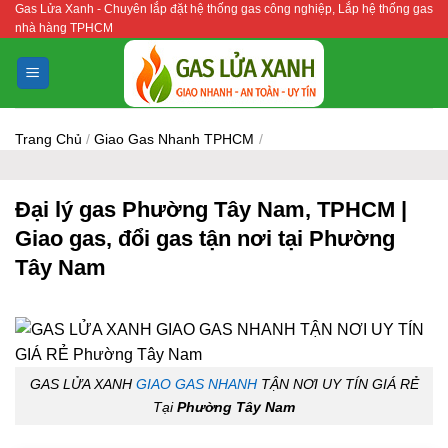
Gas Lửa Xanh - Chuyên lắp đặt hệ thống gas công nghiệp, Lắp hệ thống gas
Bỏ
nhà hàng TPHCM
qua
nội
dung
Trang Chủ
/
Giao Gas Nhanh TPHCM
/
Đại lý gas Phường Tây Nam, TPHCM |
Giao gas, đổi gas tận nơi tại Phường
Tây Nam
GAS LỬA XANH
GIAO GAS NHANH
TẬN NƠI UY TÍN GIÁ RẺ
Tại
Phường Tây Nam