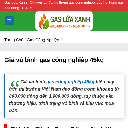
Gas Lửa Xanh - Chuyên lắp đặt hệ thống gas công nghiệp, Lắp hệ thống gas
Bỏ
nhà hàng TPHCM
qua
nội
dung
Trang Chủ
/
Gas Công Nghiệp
/
Giá vỏ bình gas công nghiệp 45kg
Giá vỏ bình
gas công nghiệp 45kg
hiện nay
trên thị trường Việt Nam dao động trong khoảng từ
800.000 đồng đến 1.900.000 đồng, tùy thuộc vào
thương hiệu, trình trạng vỏ bình và khu vực mua
bán.