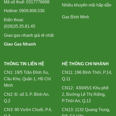
Mã số thuế: 0317776698
Nhiều khuyến mãi hấp dẫn
Hotline: 0909.808.530
Gas Bình Minh
Điện thoại:
(028)35.35.81.45
Giao gas nhanh giá rẻ nhất
Giao Gas Nhanh
THÔNG TIN LIÊN HỆ
HỆ THỐNG CHI NHÁNH
CN1: 19/5 Trần Đình Xu,
CN11: 196 Bình Thới, P.14,
Cầu Kho, Quận 1, Hồ Chí
Q.11
Minh
CN12: 430/45/1 Khu phố
CN2: Đ. số 3, P. Bình An,
2, Đường Lê Thị Riêng,
Q.2
P.Thới An, Q.12
CN3: 90 Vườn Chuối, P.4,
CN13: 1132 Quang Trung,