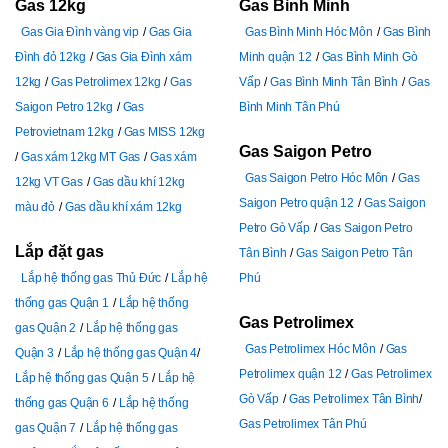
Gas 12kg
Gas Bình Minh
Gas Gia Đình vàng vip
Gas Gia
Gas Bình Minh Hóc Môn
Gas Bình
Đình đỏ 12kg
Gas Gia Đình xám
Minh quận 12
Gas Bình Minh Gò
12kg
Gas Petrolimex 12kg
Gas
Vấp
Gas Bình Minh Tân Bình
Gas
Saigon Petro 12kg
Gas
Bình Minh Tân Phú
Petrovietnam 12kg
Gas MISS 12kg
Gas Saigon Petro
Gas xám 12kg MT Gas
Gas xám
Gas Saigon Petro Hóc Môn
Gas
12kg VT Gas
Gas dầu khí 12kg
Saigon Petro quận 12
Gas Saigon
màu đỏ
Gas dầu khí xám 12kg
Petro Gò Vấp
Gas Saigon Petro
Lắp đặt gas
Tân Bình
Gas Saigon Petro Tân
Lắp hệ thống gas Thủ Đức
Lắp hệ
Phú
thống gas Quận 1
Lắp hệ thống
Gas Petrolimex
gas Quận 2
Lắp hệ thống gas
Gas Petrolimex Hóc Môn
Gas
Quận 3
Lắp hệ thống gas Quận 4
Petrolimex quận 12
Gas Petrolimex
Lắp hệ thống gas Quận 5
Lắp hệ
Gò Vấp
Gas Petrolimex Tân Bình
thống gas Quận 6
Lắp hệ thống
Gas Petrolimex Tân Phú
gas Quận 7
Lắp hệ thống gas