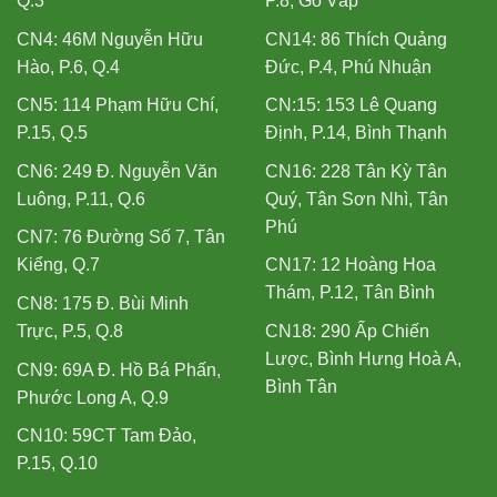
Q.3
P.8, Gò Vấp
CN4: 46M Nguyễn Hữu
CN14: 86 Thích Quảng
Hào, P.6, Q.4
Đức, P.4, Phú Nhuận
CN5: 114 Phạm Hữu Chí,
CN:15: 153 Lê Quang
P.15, Q.5
Định, P.14, Bình Thạnh
CN6: 249 Đ. Nguyễn Văn
CN16: 228 Tân Kỳ Tân
Luông, P.11, Q.6
Quý, Tân Sơn Nhì, Tân
Phú
CN7: 76 Đường Số 7, Tân
Kiểng, Q.7
CN17: 12 Hoàng Hoa
Thám, P.12, Tân Bình
CN8: 175 Đ. Bùi Minh
Trực, P.5, Q.8
CN18: 290 Ấp Chiến
Lược, Bình Hưng Hoà A,
CN9: 69A Đ. Hồ Bá Phấn,
Bình Tân
Phước Long A, Q.9
CN10: 59CT Tam Đảo,
P.15, Q.10