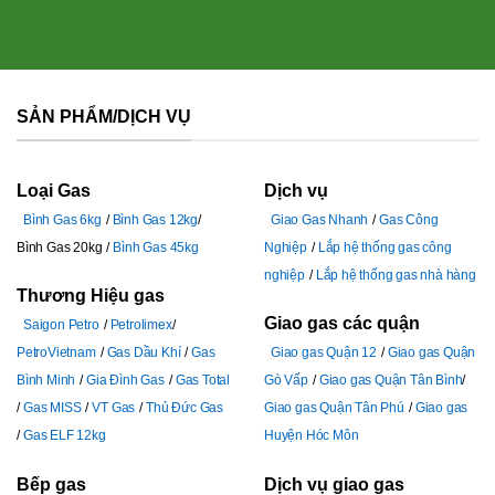
SẢN PHẨM/DỊCH VỤ
Loại Gas
Dịch vụ
Bình Gas 6kg
Bình Gas 12kg
Giao Gas Nhanh
Gas Công
Bình Gas 20kg
Bình Gas 45kg
Nghiệp
Lắp hệ thống gas công
nghiệp
Lắp hệ thống gas nhà hàng
Thương Hiệu gas
Giao gas các quận
Saigon Petro
Petrolimex
PetroVietnam
Gas Dầu Khí
Gas
Giao gas Quận 12
Giao gas Quận
Bình Minh
Gia Đình Gas
Gas Total
Gò Vấp
Giao gas Quận Tân Bình
Gas MISS
VT Gas
Thủ Đức Gas
Giao gas Quận Tân Phú
Giao gas
Gas ELF 12kg
Huyện Hóc Môn
Bếp gas
Dịch vụ giao gas