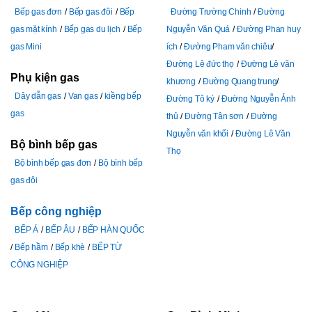
Bếp gas đơn
Bếp gas đôi
Bếp
Đường Trường Chinh
Đường
gas mặt kính
Bếp gas du lịch
Bếp
Nguyễn Văn Quá
Đường Phan huy
gas Mini
ích
Đường Pham văn chiêu
Đường Lê đức thọ
Đường Lê văn
Phụ kiện gas
khương
Đường Quang trung
Dây dẫn gas
Van gas
kiềng bếp
Đường Tô ký
Đường Nguyễn Ảnh
gas
thủ
Đường Tân sơn
Đường
Nguyễn văn khối
Đường Lê Văn
Bộ bình bếp gas
Thọ
Bộ bình bếp gas đơn
Bộ bình bếp
gas đôi
Bếp công nghiệp
BẾP Á
BẾP ÂU
BẾP HÀN QUỐC
Bếp hầm
Bếp khè
BẾP TỪ
CÔNG NGHIỆP