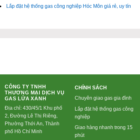
Lắp đặt hệ thống gas công nghiệp Hóc Môn giá rẻ, uy tín
CÔNG TY TNHH
CHÍNH SÁCH
THƯƠNG MẠI DỊCH VỤ
Chuyên giao gas gia đình
GAS LỬA XANH
Địa chỉ: 430/45/1 Khu phố
Lắp đặt hệ thống gas công
2, Đường Lê Thị Riêng,
nghiệp
Phường Thới An, Thành
Giao hàng nhanh trong 15
phố Hồ Chí Minh
phút