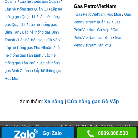
Quận 8
Lắp hệ thống gas Quận 9
Gas PetroVietNam
Lắp hệ thống gas Quận 10
Lắp hệ
Gas PetroVietNam Hóc Môn
Gas
thống gas Quận 11
Lắp hệ thống
PetroVietNam quận 12
Gas
gas Quận 12
Lắp hệ thống gas
PetroVietNam Gò Vấp
Gas
Bình Tân
Lắp hệ thống gas Bình
PetroVietNam Tân Bình
Gas
Thạnh
Lắp hệ thống gas Gò Vấp
PetroVietNam Tân Phú
Lắp hệ thống gas Phú Nhuận
Lắp
hệ thống gas Tân Bình
Lắp hệ
thống gas Tân Phú
L
ắp hệ thống
gas Bình Chánh
Lắp hệ thống gas
Hóc Môn
Xem thêm:
Xe nâng
|
Cửa hàng gas Gò Vấp
Gas Lửa Xanh - Giao gas nhanh Quận 12, Tân Bình, Gò Vấp, Hóc Môn
Gọi Zalo
0909.808.530