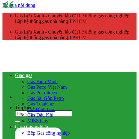
Bỏ qua nội dung
Gas Lửa Xanh - Chuyên lắp đặt hệ thống gas công nghiệp,
Lắp hệ thống gas nhà hàng TPHCM
Gas Lửa Xanh - Chuyên lắp đặt hệ thống gas công nghiệp,
Lắp hệ thống gas nhà hàng TPHCM
Giao gas
Gas Bình Minh
Gas Petro Việt Nam
Gas Petrolimex
Gas Sài Gòn Petro
Gas TotalGaz
Tìm kiếm:
Gia Đình Gas
Gas Dầu Khí
MISS Gas
Gas công nghiệp
Bếp Gas công nghiệp