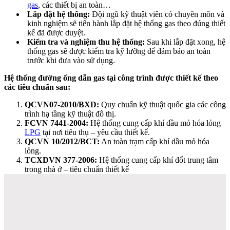
gas
, các thiết bị an toàn…
Lắp đặt hệ thống:
Đội ngũ kỹ thuật viên có chuyên môn và
kinh nghiệm sẽ tiến hành lắp đặt hệ thống gas theo đúng thiết
kế đã được duyệt.
Kiểm tra và nghiệm thu hệ thống:
Sau khi lắp đặt xong, hệ
thống gas sẽ được kiểm tra kỹ lưỡng để đảm bảo an toàn
trước khi đưa vào sử dụng.
Hệ thống đường ống dẫn gas tại công trình được thiết kế theo
các tiêu chuẩn sau:
QCVN07-2010/BXD:
Quy chuẩn kỹ thuật quốc gia các công
trình hạ tầng kỹ thuật đô thị.
FCVN 7441-2004:
Hệ thống cung cấp khí dầu mỏ hóa lỏng
LPG
tại nơi tiêu thụ – yêu cầu thiết kế.
QCVN 10/2012/BCT:
An toàn trạm cấp khí dầu mỏ hóa
lỏng.
TCXDVN 377-2006:
Hệ thống cung cấp khí đốt trung tâm
trong nhà ở – tiêu chuẩn thiết kế