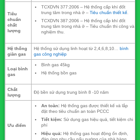
TCXDVN 377:2006 – Hệ thống cấp khí đốt
trung tâm trong nhà ở –
Tiêu chuẩn thiết kế
.
Tiêu
chuẩn
TCXDVN 387:2006 – Hệ thống cấp khí đốt
chất
trung tâm trong nhà ở – Tiêu chuẩn thi công và
lượng
nghiệm thu.
Hệ thống
Hệ thống sử dụng linh hoạt từ 2,4,6,8,10…
bình
giàn gas
gas công nghiệp
Bình gas 45kg
Loại bình
Hệ thống bồn gas
gas
Chất
Độ bền sử dụng trung bình 8 -10 năm
lượng
An toàn:
Hệ thống gas được thiết kế và lắp
đặt theo tiêu chuẩn an toàn PCCC
Tiết kiệm:
Sử dụng gas hiệu quả, tiết kiệm chi
phí
Ưu điểm
Hiệu quả:
Hệ thống gas hoạt động ổn định,
đáp ứng nhu cầu nấu nướng của nhà hàng