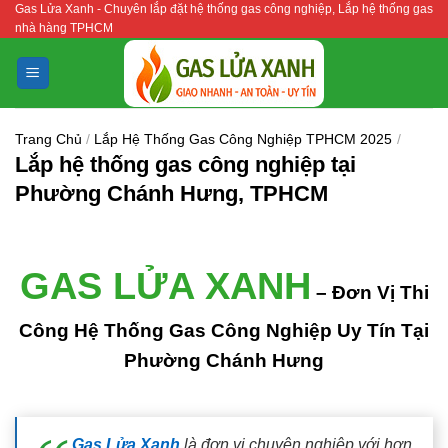
Gas Lửa Xanh - Chuyên lắp đặt hệ thống gas công nghiệp, Lắp hệ thống gas
Bỏ
nhà hàng TPHCM
qua
nội
dung
Trang Chủ
/
Lắp Hệ Thống Gas Công Nghiệp TPHCM 2025
/
Lắp hệ thống gas công nghiệp tại
Phường Chánh Hưng, TPHCM
GAS LỬA XANH
– Đơn Vị Thi
Công Hệ Thống Gas Công Nghiệp Uy Tín Tại
Phường Chánh Hưng
Gas Lửa Xanh
là đơn vị chuyên nghiệp với hơn