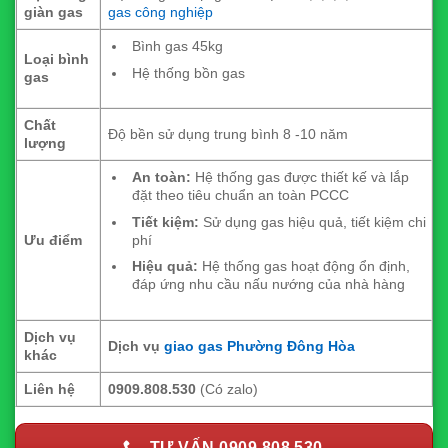
giàn gas
gas công nghiệp
Bình gas 45kg
Loại bình
Hệ thống bồn gas
gas
Chất
Độ bền sử dụng trung bình 8 -10 năm
lượng
An toàn:
Hệ thống gas được thiết kế và lắp
đặt theo tiêu chuẩn an toàn PCCC
Tiết kiệm:
Sử dụng gas hiệu quả, tiết kiệm chi
phí
Ưu điểm
Hiệu quả:
Hệ thống gas hoạt động ổn định,
đáp ứng nhu cầu nấu nướng của nhà hàng
Dịch vụ
Dịch vụ
giao gas Phường Đông Hòa
khác
Liên hệ
0909.808.530
(Có zalo)
TƯ VẤN 0909.808.530