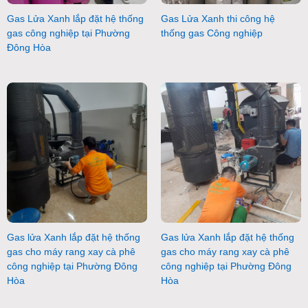
Gas Lửa Xanh lắp đặt hệ thống
Gas Lửa Xanh thi công hệ
gas công nghiệp tại Phường
thống gas Công nghiệp
Đông Hòa
Gas lửa Xanh lắp đặt hệ thống
Gas lửa Xanh lắp đặt hệ thống
gas cho máy rang xay cà phê
gas cho máy rang xay cà phê
công nghiệp tại Phường Đông
công nghiệp tại Phường Đông
Hòa
Hòa