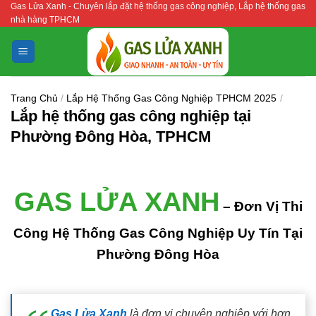
Gas Lửa Xanh - Chuyên lắp đặt hệ thống gas công nghiệp, Lắp hệ thống gas
Bỏ
nhà hàng TPHCM
qua
nội
dung
Trang Chủ
/
Lắp Hệ Thống Gas Công Nghiệp TPHCM 2025
/
Lắp hệ thống gas công nghiệp tại
Phường Đông Hòa, TPHCM
GAS LỬA XANH
– Đơn Vị Thi
Công Hệ Thống Gas Công Nghiệp Uy Tín Tại
Phường Đông Hòa
Gas Lửa Xanh
là đơn vị chuyên nghiệp với hơn