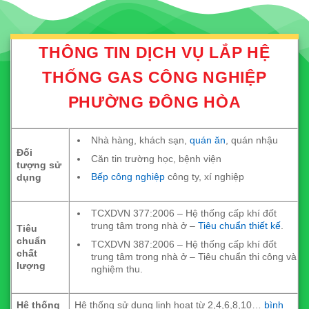
THÔNG TIN DỊCH VỤ LẮP HỆ
THỐNG GAS CÔNG NGHIỆP
PHƯỜNG ĐÔNG HÒA
Nhà hàng, khách sạn,
quán ăn
, quán nhậu
Đối
Căn tin trường học, bệnh viện
tượng sử
Bếp công nghiệp
công ty, xí nghiệp
dụng
TCXDVN 377:2006 – Hệ thống cấp khí đốt
trung tâm trong nhà ở –
Tiêu chuẩn thiết kế
.
Tiêu
chuẩn
TCXDVN 387:2006 – Hệ thống cấp khí đốt
chất
trung tâm trong nhà ở – Tiêu chuẩn thi công và
lượng
nghiệm thu.
Hệ thống
Hệ thống sử dụng linh hoạt từ 2,4,6,8,10…
bình