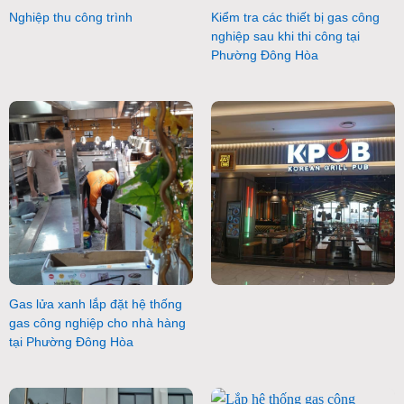
Nghiệp thu công trình
Kiểm tra các thiết bị gas công
nghiệp sau khi thi công tại
Phường Đông Hòa
Gas lửa xanh lắp đặt hệ thống
gas công nghiệp cho nhà hàng
tại Phường Đông Hòa