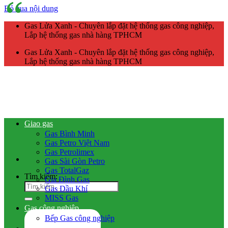
Bỏ qua nội dung
Gas Lửa Xanh - Chuyên lắp đặt hệ thống gas công nghiệp,
Lắp hệ thống gas nhà hàng TPHCM
Gas Lửa Xanh - Chuyên lắp đặt hệ thống gas công nghiệp,
Lắp hệ thống gas nhà hàng TPHCM
Giao gas
Gas Bình Minh
Gas Petro Việt Nam
Gas Petrolimex
Gas Sài Gòn Petro
Gas TotalGaz
Tìm kiếm:
Gia Đình Gas
Gas Dầu Khí
MISS Gas
Gas công nghiệp
Bếp Gas công nghiệp