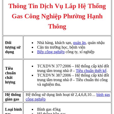
Thông Tin Dịch Vụ Lắp Hệ Thống
Gas Công Nghiệp Phường Hạnh
Thông
Đối
Nhà hàng, khách sạn,
quán ăn
, quán nhậu
tượng sử
Căn tin trường học, bệnh viện
dụng
Bếp công nghiệp
công ty, xí nghiệp
TCXDVN 377:2006 – Hệ thống cấp khí đốt
Tiêu
trung tâm trong nhà ở –
Tiêu chuẩn thiết kế
.
chuẩn
TCXDVN 387:2006 – Hệ thống cấp khí đốt
chất
trung tâm trong nhà ở – Tiêu chuẩn thi công
lượng
và nghiệm thu.
Hệ thống
Hệ thống sử dụng linh hoạt từ 2,4,6,8,10…
bình gas
giàn gas
công nghiệp
Loại bình
Bình gas 45kg
gas
Hệ thống bồn gas