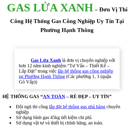
GAS LỬA XANH
– Đơn Vị Thi
Công Hệ Thống Gas Công Nghiệp Uy Tín Tại
Phường Hạnh Thông
Gas Lửa Xanh
là đơn vị chuyên nghiệp với
hơn 12 năm kinh nghiệm “Tư Vấn – Thiết Kế –
Lắp Đặt” trong việc
lắp hệ thống gas công nghiệp
tại Phường Hạnh Thông
(Các phường 1, 3 (quận
Gò Vấp))
HỆ THỐNG GAS “
AN TOÀN
– RẺ ĐẸP – UY TÍN”
Đội ngũ thi công
lắp đặt hệ thống gas nhà hàng
chuyên
nghiệp
Sử dụng bình gas 45kg tiết kiệm chi phí.
Sử dụng vật tư và thiết bị chính hãng, an toàn.