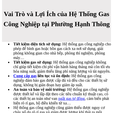
Vai Trò và Lợi Ích của Hệ Thống Gas
Công Nghiệp tại Phường Hạnh Thông
Tiết kiệm diện tích sử dụng:
Hệ thống gas công nghiệp cho
phép để bình gas hoặc bồn gas cách xa nơi sử dụng, giải
phóng không gian cho nhà bếp, phòng thí nghiệm, phòng
máy…
Tiết kiệm gas sử dụng:
Hệ thống gas công nghiệp không
chỉ giúp tiết kiệm chi phí vận hành hàng tháng mà còn tối ưu
hóa năng suất, giảm thiểu lãng phí năng lượng và tài nguyên.
Cung cấp gas
liên tục và ổn định:
Hệ thống gas công
nghiệp đảm bảo gas được cấp đủ và đều cho các thiết bị sử
dụng, không bị gián đoạn hay giảm áp suất.
An toàn và bảo vệ môi trường:
Hệ thống gas công nghiệp
được thiết kế và lắp đặt theo các tiêu chuẩn kỹ thuật cao, có
các thiết bị an toàn như van
ngắt gas tự động
, cảm biến phát
hiện rò rỉ gas, bộ điều khiển từ xa…
Hệ thống gas công nghiệp cũng giảm thiểu được nguy cơ
cháy nổ do rò rỉ gas và giảm được lượng khí thải ra môi