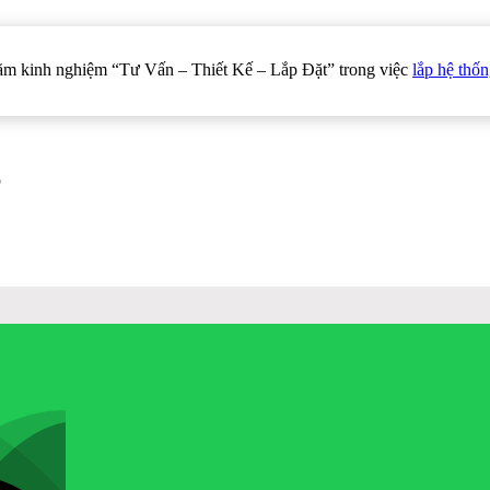
năm kinh nghiệm “Tư Vấn – Thiết Kế – Lắp Đặt” trong việc
lắp hệ thố
p