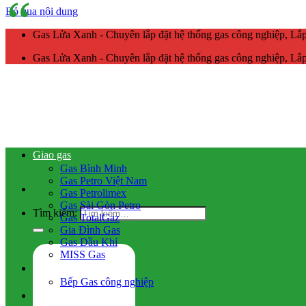
Bỏ qua nội dung
Gas Lửa Xanh - Chuyên lắp đặt hệ thống gas công nghiệp, L
Gas Lửa Xanh - Chuyên lắp đặt hệ thống gas công nghiệp, L
Giao gas
Gas Bình Minh
Gas Petro Việt Nam
Gas Petrolimex
Gas Sài Gòn Petro
Tìm kiếm:
Gas TotalGaz
Gia Đình Gas
Gas Dầu Khí
MISS Gas
Gas công nghiệp
Bếp Gas công nghiệp
Hệ thống gas