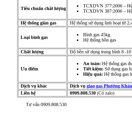
TCXDVN 377:2006 – Hệ th
Tiêu chuẩn chất lượng
TCXDVN 387:2006 – Hệ thố
Hệ thống giàn gas
Hệ thống sử dụng linh hoạt từ 2
Bình gas 45kg
Loại bình gas
Hệ thống bồn gas
Chất lượng
Độ bền sử dụng trung bình 8 -1
An toàn:
Hệ thống gas đượ
Ưu điểm
Tiết kiệm:
Sử dụng gas hiệ
Hiệu quả:
Hệ thống gas h
Dịch vụ khác
Dịch vụ
giao gas Phường Khán
Liên hệ
0909.808.530
(Có zalo)
Tư vấn 0909.808.530