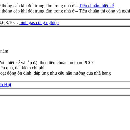
ống cấp khí đốt trung tâm trong nhà ở –
Tiêu chuẩn thiết kế
.
ng cấp khí đốt trung tâm trong nhà ở – Tiêu chuẩn thi công và nghi
,4,6,8,10…
bình gas công nghiệp
0 năm
c thiết kế và lắp đặt theo tiêu chuẩn an toàn PCCC
u quả, tiết kiệm chi phí
oạt động ổn định, đáp ứng nhu cầu nấu nướng của nhà hàng
h Hội