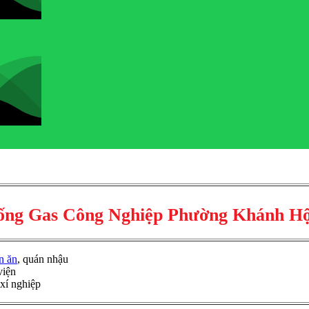
ống Gas Công Nghiệp Phường Khánh Hộ
n ăn
, quán nhậu
viện
 xí nghiệp