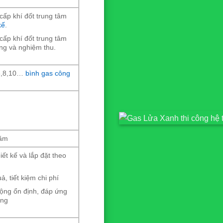
ấp khí đốt trung tâm
kế
.
ấp khí đốt trung tâm
ông và nghiệm thu.
,6,8,10…
bình gas công
năm
ết kế và lắp đặt theo
, tiết kiệm chi phí
ộng ổn định, đáp ứng
àng