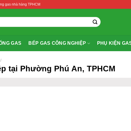
thống gas nhà hàng TPHCM
ỐNG GAS
BẾP GAS CÔNG NGHIỆP
PHỤ KIỆN GA
/
ệp tại Phường Phú An, TPHCM