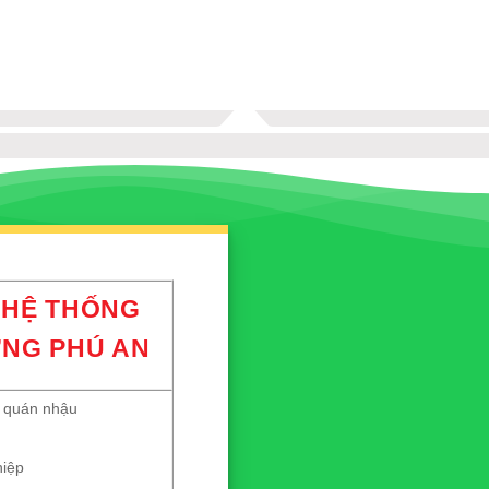
 HỆ THỐNG
NG PHÚ AN
, quán nhậu
hiệp