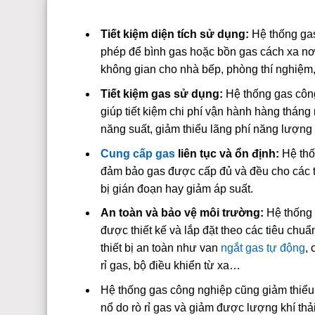
Tiết kiệm diện tích sử dụng:
Hệ thống ga
phép để bình gas hoặc bồn gas cách xa nơ
không gian cho nhà bếp, phòng thí nghiệ
Tiết kiệm gas sử dụng:
Hệ thống gas côn
giúp tiết kiệm chi phí vận hành hàng tháng
năng suất, giảm thiểu lãng phí năng lượng 
Cung cấp gas
liên tục và ổn định:
Hệ thố
đảm bảo gas được cấp đủ và đều cho các t
bị gián đoạn hay giảm áp suất.
An toàn và bảo vệ môi trường:
Hệ thống 
được thiết kế và lắp đặt theo các tiêu chuẩ
thiết bị an toàn như van
ngắt gas tự động
, 
rỉ gas, bộ điều khiển từ xa…
Hệ thống gas công nghiệp cũng giảm thiể
nổ do rò rỉ gas và giảm được lượng khí thả