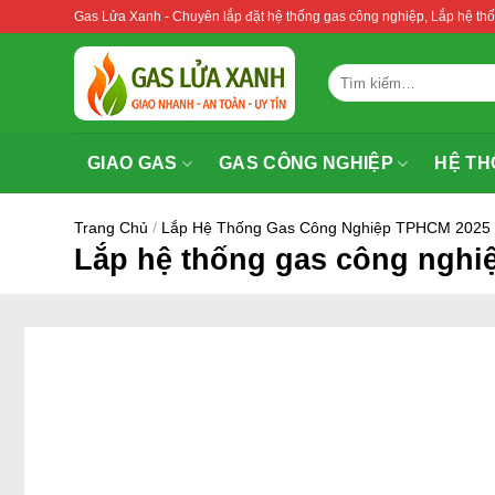
Bỏ
Gas Lửa Xanh - Chuyên lắp đặt hệ thống gas công nghiệp, Lắp hệ 
qua
nội
Tìm
dung
kiếm:
GIAO GAS
GAS CÔNG NGHIỆP
HỆ TH
Trang Chủ
/
Lắp Hệ Thống Gas Công Nghiệp TPHCM 2025
Lắp hệ thống gas công nghi