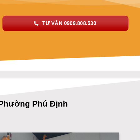
TƯ VẤN 0909.808.530
Phường Phú Định