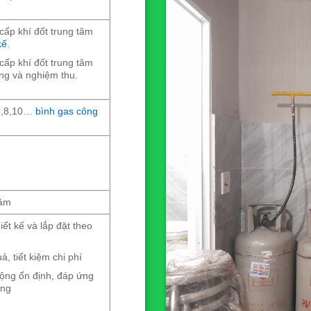
ấp khí đốt trung tâm
kế
.
ấp khí đốt trung tâm
ông và nghiệm thu.
,6,8,10…
bình gas công
năm
ết kế và lắp đặt theo
, tiết kiệm chi phí
ộng ổn định, đáp ứng
àng