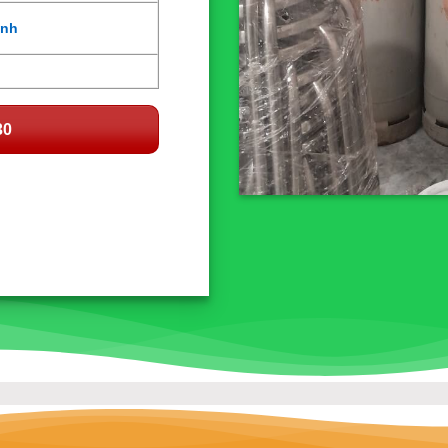
̣nh
30