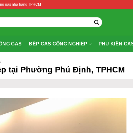
thống gas nhà hàng TPHCM
ỐNG GAS
BẾP GAS CÔNG NGHIỆP
PHỤ KIỆN GA
/
p tại Phường Phú Định, TPHCM