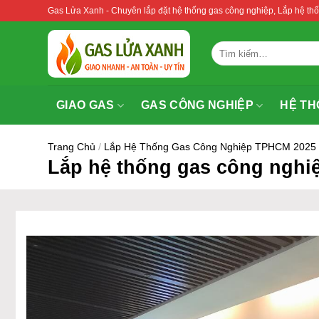
Bỏ
Gas Lửa Xanh - Chuyên lắp đặt hệ thống gas công nghiệp, Lắp hệ 
qua
nội
Tìm
dung
kiếm:
GIAO GAS
GAS CÔNG NGHIỆP
HỆ TH
Trang Chủ
/
Lắp Hệ Thống Gas Công Nghiệp TPHCM 2025
Lắp hệ thống gas công nghiệ