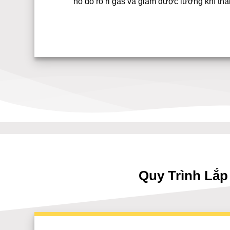
nổ do rò rỉ gas và giảm được lượng khí thả
Quy Trình Lắp