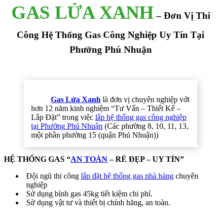
GAS LỬA XANH
– Đơn Vị Thi
Công Hệ Thống Gas Công Nghiệp Uy Tín Tại
Phường Phú Nhuận
Gas Lửa Xanh
là đơn vị chuyên nghiệp với
hơn 12 năm kinh nghiệm “Tư Vấn – Thiết Kế –
Lắp Đặt” trong việc
lắp hệ thống gas công nghiệp
tại Phường Phú Nhuận
(Các phường 8, 10, 11, 13,
một phần phường 15 (quận Phú Nhuận))
HỆ THỐNG GAS “
AN TOÀN
– RẺ ĐẸP – UY TÍN”
Đội ngũ thi công
lắp đặt hệ thống gas nhà hàng
chuyên
nghiệp
Sử dụng bình gas 45kg tiết kiệm chi phí.
Sử dụng vật tư và thiết bị chính hãng, an toàn.