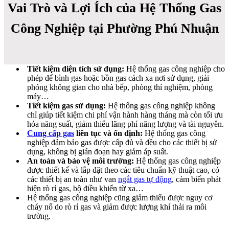
Vai Trò và Lợi Ích của Hệ Thống Gas
Công Nghiệp tại Phường Phú Nhuận
Tiết kiệm diện tích sử dụng:
Hệ thống gas công nghiệp cho
phép để bình gas hoặc bồn gas cách xa nơi sử dụng, giải
phóng không gian cho nhà bếp, phòng thí nghiệm, phòng
máy…
Tiết kiệm gas sử dụng:
Hệ thống gas công nghiệp không
chỉ giúp tiết kiệm chi phí vận hành hàng tháng mà còn tối ưu
hóa năng suất, giảm thiểu lãng phí năng lượng và tài nguyên.
Cung cấp gas
liên tục và ổn định:
Hệ thống gas công
nghiệp đảm bảo gas được cấp đủ và đều cho các thiết bị sử
dụng, không bị gián đoạn hay giảm áp suất.
An toàn và bảo vệ môi trường:
Hệ thống gas công nghiệp
được thiết kế và lắp đặt theo các tiêu chuẩn kỹ thuật cao, có
các thiết bị an toàn như van
ngắt gas tự động
, cảm biến phát
hiện rò rỉ gas, bộ điều khiển từ xa…
Hệ thống gas công nghiệp cũng giảm thiểu được nguy cơ
cháy nổ do rò rỉ gas và giảm được lượng khí thải ra môi
trường.