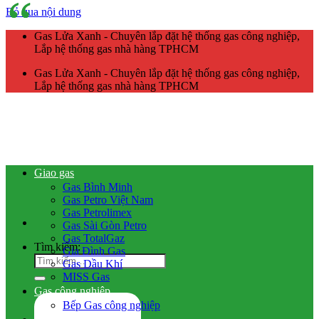
Bỏ qua nội dung
Gas Lửa Xanh - Chuyên lắp đặt hệ thống gas công nghiệp,
Lắp hệ thống gas nhà hàng TPHCM
Gas Lửa Xanh - Chuyên lắp đặt hệ thống gas công nghiệp,
Lắp hệ thống gas nhà hàng TPHCM
Giao gas
Gas Bình Minh
Gas Petro Việt Nam
Gas Petrolimex
Gas Sài Gòn Petro
Gas TotalGaz
Tìm kiếm:
Gia Đình Gas
Gas Dầu Khí
MISS Gas
Gas công nghiệp
Bếp Gas công nghiệp