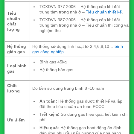
TCXDVN 377:2006 – Hệ thống cấp khí đốt
trung tâm trong nhà ở –
Tiêu chuẩn thiết kế
.
Tiêu
chuẩn
TCXDVN 387:2006 – Hệ thống cấp khí đốt
chất
trung tâm trong nhà ở – Tiêu chuẩn thi công và
lượng
nghiệm thu.
Hệ thống
Hệ thống sử dụng linh hoạt từ 2,4,6,8,10…
bình
giàn gas
gas công nghiệp
Bình gas 45kg
Loại bình
Hệ thống bồn gas
gas
Chất
Độ bền sử dụng trung bình 8 -10 năm
lượng
An toàn:
Hệ thống gas được thiết kế và lắp
đặt theo tiêu chuẩn an toàn PCCC
Tiết kiệm:
Sử dụng gas hiệu quả, tiết kiệm chi
phí
Ưu điểm
Hiệu quả:
Hệ thống gas hoạt động ổn định,
đáp ứng nhu cầu nấu nướng của nhà hàng