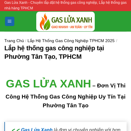
Gas Lửa Xanh - Chuyên lắp đặt hệ thống gas công nghiệp, Lắp hệ thống gas
Bỏ
nhà hàng TPHCM
qua
nội
dung
Trang Chủ
/
Lắp Hệ Thống Gas Công Nghiệp TPHCM 2025
/
Lắp hệ thống gas công nghiệp tại
Phường Tân Tạo, TPHCM
GAS LỬA XANH
– Đơn Vị Thi
Công Hệ Thống Gas Công Nghiệp Uy Tín Tại
Phường Tân Tạo
Gas Lửa Xanh
là đơn vị chuyên nghiệp với hơn