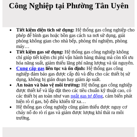
Công Nghiệp tại Phường Tân Uyên
Tiết kiệm diện tích sử dụng:
Hệ thống gas công nghiệp cho
phép để bình gas hoặc bồn gas cách xa nơi sử dụng, giải
phóng không gian cho nhà bếp, phòng thí nghiệm, phòng
máy…
Tiết kiệm gas sử dụng:
Hệ thống gas công nghiệp không
chỉ giúp tiết kiệm chi phí vận hành hàng tháng mà còn tối ưu
hóa năng suất, giảm thiểu lãng phí năng lượng và tài nguyên.
Cung cấp gas
liên tục và ổn định:
Hệ thống gas công
nghiệp đảm bảo gas được cấp đủ và đều cho các thiết bị sử
dụng, không bị gián đoạn hay giảm áp suất.
An toàn và bảo vệ môi trường:
Hệ thống gas công nghiệp
được thiết kế và lắp đặt theo các tiêu chuẩn kỹ thuật cao, có
các thiết bị an toàn như van
ngắt gas tự động
, cảm biến phát
hiện rò rỉ gas, bộ điều khiển từ xa…
Hệ thống gas công nghiệp cũng giảm thiểu được nguy cơ
cháy nổ do rò rỉ gas và giảm được lượng khí thải ra môi
trường.