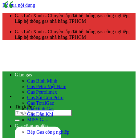
Bỏ qua nội dung
Gas Lửa Xanh - Chuyên lắp đặt hệ thống gas công nghiệp,
Lắp hệ thống gas nhà hàng TPHCM
Gas Lửa Xanh - Chuyên lắp đặt hệ thống gas công nghiệp,
Lắp hệ thống gas nhà hàng TPHCM
Giao gas
Gas Bình Minh
Gas Petro Việt Nam
Gas Petrolimex
Gas Sài Gòn Petro
Gas TotalGaz
Tìm kiếm:
Gia Đình Gas
Gas Dầu Khí
MISS Gas
Gas công nghiệp
Bếp Gas công nghiệp