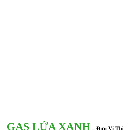
GAS LỬA XANH
– Đơn Vị Thi