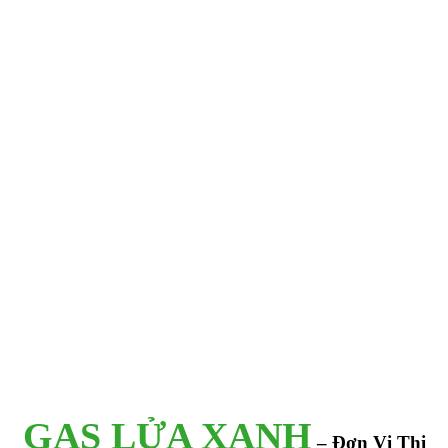
GAS LỬA XANH
– Đơn Vị Thi