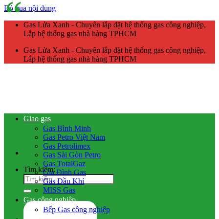
Bỏ qua nội dung
Gas Lửa Xanh - Chuyên lắp đặt hệ thống gas công nghiệp,
Lắp hệ thống gas nhà hàng TPHCM
Gas Lửa Xanh - Chuyên lắp đặt hệ thống gas công nghiệp,
Lắp hệ thống gas nhà hàng TPHCM
Giao gas
Gas Bình Minh
Gas Petro Việt Nam
Gas Petrolimex
Gas Sài Gòn Petro
Gas TotalGaz
Tìm kiếm:
Gia Đình Gas
Gas Dầu Khí
MISS Gas
Gas công nghiệp
Bếp Gas công nghiệp