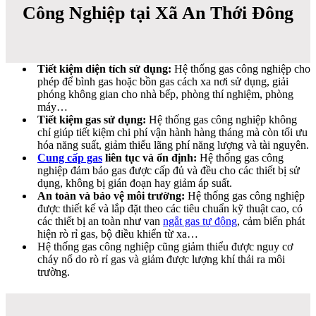
Công Nghiệp tại Xã An Thới Đông
Tiết kiệm diện tích sử dụng:
Hệ thống gas công nghiệp cho
phép để bình gas hoặc bồn gas cách xa nơi sử dụng, giải
phóng không gian cho nhà bếp, phòng thí nghiệm, phòng
máy…
Tiết kiệm gas sử dụng:
Hệ thống gas công nghiệp không
chỉ giúp tiết kiệm chi phí vận hành hàng tháng mà còn tối ưu
hóa năng suất, giảm thiểu lãng phí năng lượng và tài nguyên.
Cung cấp gas
liên tục và ổn định:
Hệ thống gas công
nghiệp đảm bảo gas được cấp đủ và đều cho các thiết bị sử
dụng, không bị gián đoạn hay giảm áp suất.
An toàn và bảo vệ môi trường:
Hệ thống gas công nghiệp
được thiết kế và lắp đặt theo các tiêu chuẩn kỹ thuật cao, có
các thiết bị an toàn như van
ngắt gas tự động
, cảm biến phát
hiện rò rỉ gas, bộ điều khiển từ xa…
Hệ thống gas công nghiệp cũng giảm thiểu được nguy cơ
cháy nổ do rò rỉ gas và giảm được lượng khí thải ra môi
trường.