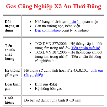
Gas Công Nghiệp Xã An Thới Đông
Đối
Nhà hàng, khách sạn,
quán ăn
, quán nhậu
tượng sử
Căn tin trường học, bệnh viện
dụng
Bếp công nghiệp
công ty, xí nghiệp
TCXDVN 377:2006 – Hệ thống cấp khí đốt
Tiêu
trung tâm trong nhà ở –
Tiêu chuẩn thiết kế
.
chuẩn
TCXDVN 387:2006 – Hệ thống cấp khí đốt
chất
trung tâm trong nhà ở – Tiêu chuẩn thi công
lượng
và nghiệm thu.
Hệ thống
Hệ thống sử dụng linh hoạt từ 2,4,6,8,10…
bình gas
giàn gas
công nghiệp
Loại bình
Bình gas 45kg
gas
Hệ thống bồn gas
Chất
Độ bền sử dụng trung bình 8 -10 năm
lượng