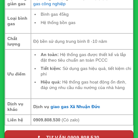
giàn gas
gas công nghiệp
Bình gas 45kg
Loại bình
Hệ thống bồn gas
gas
Chất
Độ bền sử dụng trung bình 8 -10 năm
lượng
An toàn:
Hệ thống gas được thiết kế và lắp
đặt theo tiêu chuẩn an toàn PCCC
Tiết kiệm:
Sử dụng gas hiệu quả, tiết kiệm chi
phí
Ưu điểm
Hiệu quả:
Hệ thống gas hoạt động ổn định,
đáp ứng nhu cầu nấu nướng của nhà hàng
Dịch vụ
Dịch vụ
giao gas Xã Nhuận Đức
khác
Liên hệ
0909.808.530
(Có zalo)
TƯ VẤN 0909.808.530