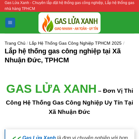
Gas Lửa Xanh - Chuyên lắp đặt hệ thống gas công nghiệp, Lắp hệ thống gas
Bỏ
nhà hàng TPHCM
qua
nội
dung
Trang Chủ
/
Lắp Hệ Thống Gas Công Nghiệp TPHCM 2025
/
Lắp hệ thống gas công nghiệp tại Xã
Nhuận Đức, TPHCM
GAS LỬA XANH
– Đơn Vị Thi
Công Hệ Thống Gas Công Nghiệp Uy Tín Tại
Xã Nhuận Đức
Gas Lửa Xanh
là đơn vị chuyên nghiệp với hơn