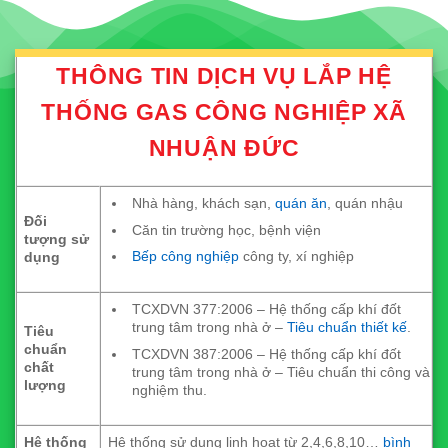
THÔNG TIN DỊCH VỤ LẮP HỆ
THỐNG GAS CÔNG NGHIỆP XÃ
NHUẬN ĐỨC
Nhà hàng, khách sạn,
quán ăn
, quán nhậu
Đối
Căn tin trường học, bệnh viện
tượng sử
Bếp công nghiệp
công ty, xí nghiệp
dụng
TCXDVN 377:2006 – Hệ thống cấp khí đốt
trung tâm trong nhà ở –
Tiêu chuẩn thiết kế
.
Tiêu
chuẩn
TCXDVN 387:2006 – Hệ thống cấp khí đốt
chất
trung tâm trong nhà ở – Tiêu chuẩn thi công và
lượng
nghiệm thu.
Hệ thống
Hệ thống sử dụng linh hoạt từ 2,4,6,8,10…
bình