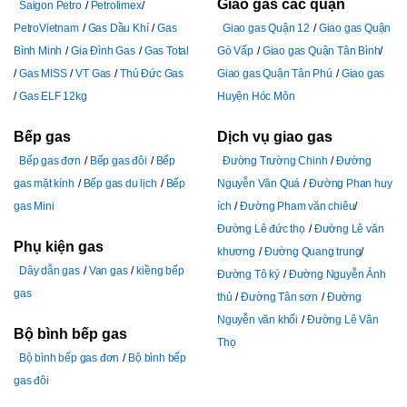
Giao gas các quận
Saigon Petro
Petrolimex
PetroVietnam
Gas Dầu Khí
Gas
Giao gas Quận 12
Giao gas Quận
Bình Minh
Gia Đình Gas
Gas Total
Gò Vấp
Giao gas Quận Tân Bình
Gas MISS
VT Gas
Thủ Đức Gas
Giao gas Quận Tân Phú
Giao gas
Gas ELF 12kg
Huyện Hóc Môn
Bếp gas
Dịch vụ giao gas
Bếp gas đơn
Bếp gas đôi
Bếp
Đường Trường Chinh
Đường
gas mặt kính
Bếp gas du lịch
Bếp
Nguyễn Văn Quá
Đường Phan huy
gas Mini
ích
Đường Pham văn chiêu
Đường Lê đức thọ
Đường Lê văn
Phụ kiện gas
khương
Đường Quang trung
Dây dẫn gas
Van gas
kiềng bếp
Đường Tô ký
Đường Nguyễn Ảnh
gas
thủ
Đường Tân sơn
Đường
Nguyễn văn khối
Đường Lê Văn
Bộ bình bếp gas
Thọ
Bộ bình bếp gas đơn
Bộ bình bếp
gas đôi