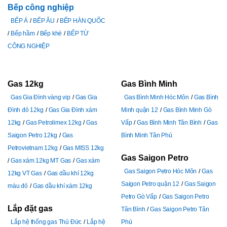
Bếp công nghiệp
BẾP Á
BẾP ÂU
BẾP HÀN QUỐC
Bếp hầm
Bếp khè
BẾP TỪ
CÔNG NGHIỆP
Gas 12kg
Gas Bình Minh
Gas Gia Đình vàng vip
Gas Gia
Gas Bình Minh Hóc Môn
Gas Bình
Đình đỏ 12kg
Gas Gia Đình xám
Minh quận 12
Gas Bình Minh Gò
12kg
Gas Petrolimex 12kg
Gas
Vấp
Gas Bình Minh Tân Bình
Gas
Saigon Petro 12kg
Gas
Bình Minh Tân Phú
Petrovietnam 12kg
Gas MISS 12kg
Gas Saigon Petro
Gas xám 12kg MT Gas
Gas xám
Gas Saigon Petro Hóc Môn
Gas
12kg VT Gas
Gas dầu khí 12kg
Saigon Petro quận 12
Gas Saigon
màu đỏ
Gas dầu khí xám 12kg
Petro Gò Vấp
Gas Saigon Petro
Lắp đặt gas
Tân Bình
Gas Saigon Petro Tân
Lắp hệ thống gas Thủ Đức
Lắp hệ
Phú