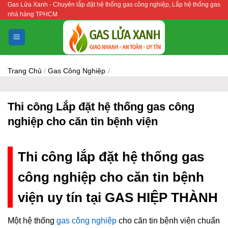
Gas Lửa Xanh - Chuyên lắp đặt hệ thống gas công nghiệp, Lắp hệ thống gas
Bỏ
nhà hàng TPHCM
qua
nội
dung
Trang Chủ
/
Gas Công Nghiệp
/
Thi công Lắp đặt hệ thống gas công
nghiệp cho căn tin bệnh viện
Thi công lắp đặt hệ thống gas
công nghiệp cho căn tin bệnh
viện uy tín tại GAS HIỆP THÀNH
Một hệ thống
gas công nghiệp
cho căn tin bệnh viện chuẩn