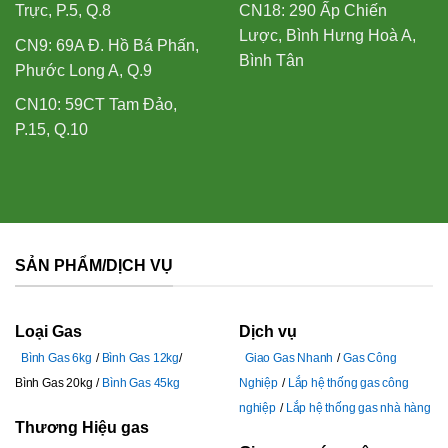
Trực, P.5, Q.8
CN18: 290 Ấp Chiến
Lược, Bình Hưng Hoà A,
CN9: 69A Đ. Hồ Bá Phấn,
Bình Tân
Phước Long A, Q.9
CN10: 59CT Tam Đảo,
P.15, Q.10
SẢN PHẨM/DỊCH VỤ
Loại Gas
Dịch vụ
Bình Gas 6kg
Bình Gas 12kg
Giao Gas Nhanh
Gas Công
Bình Gas 20kg
Bình Gas 45kg
Nghiệp
Lắp hệ thống gas công
nghiệp
Lắp hệ thống gas nhà hàng
Thương Hiệu gas