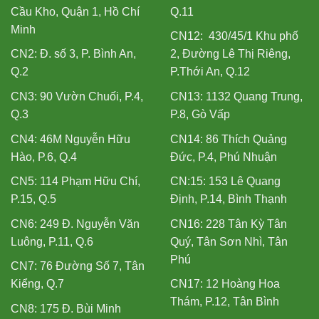
Cầu Kho, Quận 1, Hồ Chí
Q.11
Minh
CN12: 430/45/1 Khu phố
CN2: Đ. số 3, P. Bình An,
2, Đường Lê Thị Riêng,
Q.2
P.Thới An, Q.12
CN3: 90 Vườn Chuối, P.4,
CN13: 1132 Quang Trung,
Q.3
P.8, Gò Vấp
CN4: 46M Nguyễn Hữu
CN14: 86 Thích Quảng
Hào, P.6, Q.4
Đức, P.4, Phú Nhuận
CN5: 114 Phạm Hữu Chí,
CN:15: 153 Lê Quang
P.15, Q.5
Định, P.14, Bình Thạnh
CN6: 249 Đ. Nguyễn Văn
CN16: 228 Tân Kỳ Tân
Luông, P.11, Q.6
Quý, Tân Sơn Nhì, Tân
Phú
CN7: 76 Đường Số 7, Tân
Kiểng, Q.7
CN17: 12 Hoàng Hoa
Thám, P.12, Tân Bình
CN8: 175 Đ. Bùi Minh