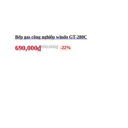
Bếp gas công nghiệp windo GT-280C
690,000₫
890,000₫
-22%