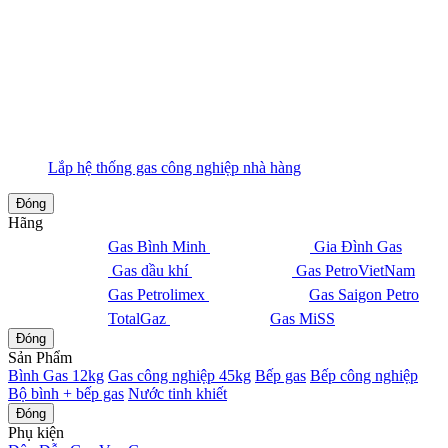
Lắp hệ thống gas công nghiệp nhà hàng
Đóng
Hãng
Gas Bình Minh
Gia Đình Gas
Gas dầu khí
Gas PetroVietNam
Gas Petrolimex
Gas Saigon Petro
TotalGaz
Gas MiSS
Đóng
Sản Phẩm
Bình Gas 12kg
Gas công nghiệp 45kg
Bếp gas
Bếp công nghiệp
Bộ bình + bếp gas
Nước tinh khiết
Đóng
Phụ kiện