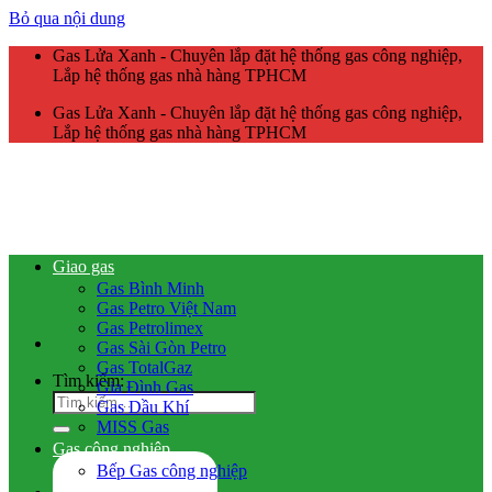
Bỏ qua nội dung
Gas Lửa Xanh - Chuyên lắp đặt hệ thống gas công nghiệp,
Lắp hệ thống gas nhà hàng TPHCM
Gas Lửa Xanh - Chuyên lắp đặt hệ thống gas công nghiệp,
Lắp hệ thống gas nhà hàng TPHCM
Giao gas
Gas Bình Minh
Gas Petro Việt Nam
Gas Petrolimex
Gas Sài Gòn Petro
Gas TotalGaz
Tìm kiếm:
Gia Đình Gas
Gas Dầu Khí
MISS Gas
Gas công nghiệp
Bếp Gas công nghiệp