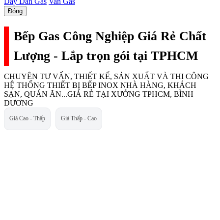
Dây Dẫn Gas
Van Gas
Đóng
Bếp Gas Công Nghiệp Giá Rẻ Chất
Lượng - Lắp trọn gói tại TPHCM
CHUYÊN TƯ VẤN, THIẾT KẾ, SẢN XUẤT VÀ THI CÔNG
HỆ THỐNG THIẾT BỊ BẾP INOX NHÀ HÀNG, KHÁCH
SẠN, QUÁN ĂN...GIÁ RẺ TẠI XƯỞNG TPHCM, BÌNH
DƯƠNG
Giá Cao - Thấp
Giá Thấp - Cao