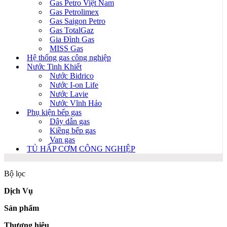
Gas Petro Việt Nam
Gas Petrolimex
Gas Saigon Petro
Gas TotalGaz
Gia Đình Gas
MISS Gas
Hệ thống gas công nghiệp
Nước Tinh Khiết
Nước Bidrico
Nước I-on Life
Nước Lavie
Nước Vĩnh Hảo
Phụ kiện bếp gas
Dây dẫn gas
Kiềng bếp gas
Van gas
TỦ HẤP CƠM CÔNG NGHIỆP
Bộ lọc
Dịch Vụ
Sản phẩm
Thương hiệu