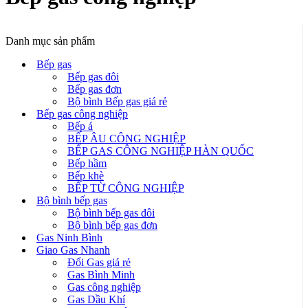
Danh mục sản phẩm
Bếp gas
Bếp gas đôi
Bếp gas đơn
Bộ bình Bếp gas giá rẻ
Bếp gas công nghiệp
Bếp á
BẾP ÂU CÔNG NGHIỆP
BẾP GAS CÔNG NGHIỆP HÀN QUỐC
Bếp hầm
Bếp khè
BẾP TỪ CÔNG NGHIỆP
Bộ bình bếp gas
Bộ bình bếp gas đôi
Bộ bình bếp gas đơn
Gas Ninh Bình
Giao Gas Nhanh
Đổi Gas giá rẻ
Gas Bình Minh
Gas công nghiệp
Gas Dầu Khí