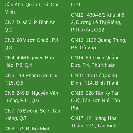
Cầu Kho, Quận 1, Hồ Chí
Q.11
Minh
CN12: 430/45/1 Khu phố
CN2: Đ. số 3, P. Bình An,
2, Đường Lê Thị Riêng,
Q.2
P.Thới An, Q.12
CN3: 90 Vườn Chuối, P.4,
CN13: 1132 Quang Trung,
Q.3
P.8, Gò Vấp
CN4: 46M Nguyễn Hữu
CN14: 86 Thích Quảng
Hào, P.6, Q.4
Đức, P.4, Phú Nhuận
CN5: 114 Phạm Hữu Chí,
CN:15: 153 Lê Quang
P.15, Q.5
Định, P.14, Bình Thạnh
CN6: 249 Đ. Nguyễn Văn
CN16: 228 Tân Kỳ Tân
Luông, P.11, Q.6
Quý, Tân Sơn Nhì, Tân
Phú
CN7: 76 Đường Số 7, Tân
Kiểng, Q.7
CN17: 12 Hoàng Hoa
Thám, P.12, Tân Bình
CN8: 175 Đ. Bùi Minh