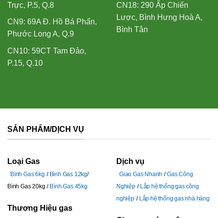
Trực, P.5, Q.8
CN18: 290 Ấp Chiến
Lược, Bình Hưng Hoà A,
CN9: 69A Đ. Hồ Bá Phấn,
Bình Tân
Phước Long A, Q.9
CN10: 59CT Tam Đảo,
P.15, Q.10
SẢN PHẨM/DỊCH VỤ
Loại Gas
Dịch vụ
Bình Gas 6kg
Bình Gas 12kg
Giao Gas Nhanh
Gas Công
Bình Gas 20kg
Bình Gas 45kg
Nghiệp
Lắp hệ thống gas công
nghiệp
Lắp hệ thống gas nhà hàng
Thương Hiệu gas