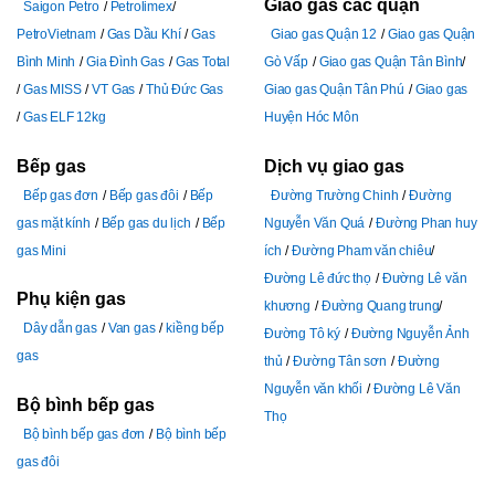
Giao gas các quận
Saigon Petro
Petrolimex
PetroVietnam
Gas Dầu Khí
Gas
Giao gas Quận 12
Giao gas Quận
Bình Minh
Gia Đình Gas
Gas Total
Gò Vấp
Giao gas Quận Tân Bình
Gas MISS
VT Gas
Thủ Đức Gas
Giao gas Quận Tân Phú
Giao gas
Gas ELF 12kg
Huyện Hóc Môn
Bếp gas
Dịch vụ giao gas
Bếp gas đơn
Bếp gas đôi
Bếp
Đường Trường Chinh
Đường
gas mặt kính
Bếp gas du lịch
Bếp
Nguyễn Văn Quá
Đường Phan huy
gas Mini
ích
Đường Pham văn chiêu
Đường Lê đức thọ
Đường Lê văn
Phụ kiện gas
khương
Đường Quang trung
Dây dẫn gas
Van gas
kiềng bếp
Đường Tô ký
Đường Nguyễn Ảnh
gas
thủ
Đường Tân sơn
Đường
Nguyễn văn khối
Đường Lê Văn
Bộ bình bếp gas
Thọ
Bộ bình bếp gas đơn
Bộ bình bếp
gas đôi