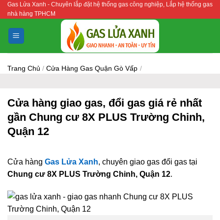
Gas Lửa Xanh - Chuyên lắp đặt hệ thống gas công nghiệp, Lắp hệ thống gas
Bỏ
nhà hàng TPHCM
qua
nội
dung
Trang Chủ
/
Cửa Hàng Gas Quận Gò Vấp
/
Cửa hàng giao gas, đổi gas giá rẻ nhất
gần Chung cư 8X PLUS Trường Chinh,
Quận 12
Cửa hàng
Gas Lửa Xanh
, chuyên giao gas đổi gas tại
Chung cư 8X PLUS Trường Chinh, Quận 12
.