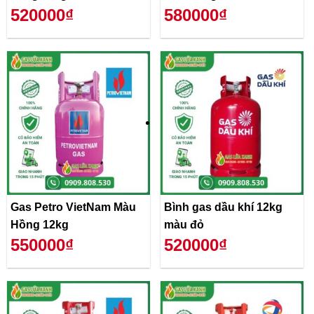
520000₫
580000₫
Gas Petro VietNam Màu
Bình gas dầu khí 12kg
Hồng 12kg
màu đỏ
550000₫
520000₫