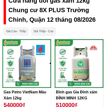
Cửa hàng đổi gas xám 12kg
Chung cư 8X PLUS Trường
Chinh, Quận 12 tháng 08/2026
Giá Cao - Thấp
Giá Thấp - Cao
Gas Petro VietNam Màu
Bình gas Gia Đình xám
Xám 12kg
BÌNH MINH 12KG
540000₫
510000₫