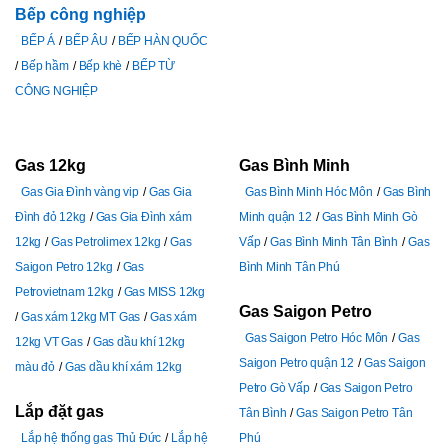
Bếp công nghiệp
BẾP Á
BẾP ÂU
BẾP HÀN QUỐC
Bếp hầm
Bếp khè
BẾP TỪ
CÔNG NGHIỆP
Gas 12kg
Gas Bình Minh
Gas Gia Đình vàng vip
Gas Gia
Gas Bình Minh Hóc Môn
Gas Bình
Đình đỏ 12kg
Gas Gia Đình xám
Minh quận 12
Gas Bình Minh Gò
12kg
Gas Petrolimex 12kg
Gas
Vấp
Gas Bình Minh Tân Bình
Gas
Saigon Petro 12kg
Gas
Bình Minh Tân Phú
Petrovietnam 12kg
Gas MISS 12kg
Gas Saigon Petro
Gas xám 12kg MT Gas
Gas xám
Gas Saigon Petro Hóc Môn
Gas
12kg VT Gas
Gas dầu khí 12kg
Saigon Petro quận 12
Gas Saigon
màu đỏ
Gas dầu khí xám 12kg
Petro Gò Vấp
Gas Saigon Petro
Lắp đặt gas
Tân Bình
Gas Saigon Petro Tân
Lắp hệ thống gas Thủ Đức
Lắp hệ
Phú