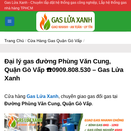
Gas Lửa Xanh - Chuyên lắp đặt hệ thống gas công nghiệp, Lắp hệ thống gas
Bỏ
nhà hàng TPHCM
qua
nội
dung
Trang Chủ
/
Cửa Hàng Gas Quận Gò Vấp
/
Đại lý gas đường Phùng Văn Cung,
Quận Gò Vấp ☎️0909.808.530 – Gas Lửa
Xanh
Cửa hàng
Gas Lửa Xanh
, chuyên giao gas đổi gas tại
Đường Phùng Văn Cung, Quận Gò Vấp
.