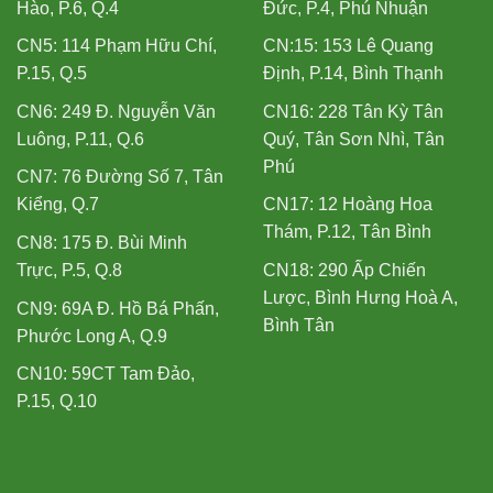
Hào, P.6, Q.4
Đức, P.4, Phú Nhuận
CN5: 114 Phạm Hữu Chí,
CN:15: 153 Lê Quang
P.15, Q.5
Định, P.14, Bình Thạnh
CN6: 249 Đ. Nguyễn Văn
CN16: 228 Tân Kỳ Tân
Luông, P.11, Q.6
Quý, Tân Sơn Nhì, Tân
Phú
CN7: 76 Đường Số 7, Tân
Kiểng, Q.7
CN17: 12 Hoàng Hoa
Thám, P.12, Tân Bình
CN8: 175 Đ. Bùi Minh
Trực, P.5, Q.8
CN18: 290 Ấp Chiến
Lược, Bình Hưng Hoà A,
CN9: 69A Đ. Hồ Bá Phấn,
Bình Tân
Phước Long A, Q.9
CN10: 59CT Tam Đảo,
P.15, Q.10