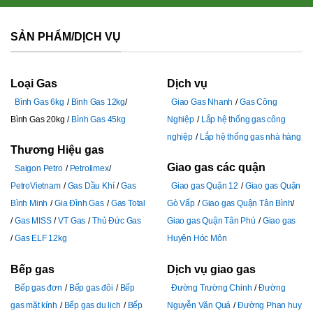
SẢN PHẨM/DỊCH VỤ
Loại Gas
Dịch vụ
Bình Gas 6kg
Bình Gas 12kg
Giao Gas Nhanh
Gas Công
Bình Gas 20kg
Bình Gas 45kg
Nghiệp
Lắp hệ thống gas công
nghiệp
Lắp hệ thống gas nhà hàng
Thương Hiệu gas
Giao gas các quận
Saigon Petro
Petrolimex
PetroVietnam
Gas Dầu Khí
Gas
Giao gas Quận 12
Giao gas Quận
Bình Minh
Gia Đình Gas
Gas Total
Gò Vấp
Giao gas Quận Tân Bình
Gas MISS
VT Gas
Thủ Đức Gas
Giao gas Quận Tân Phú
Giao gas
Gas ELF 12kg
Huyện Hóc Môn
Bếp gas
Dịch vụ giao gas
Bếp gas đơn
Bếp gas đôi
Bếp
Đường Trường Chinh
Đường
gas mặt kính
Bếp gas du lịch
Bếp
Nguyễn Văn Quá
Đường Phan huy