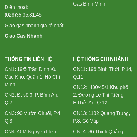
Gas Bình Minh
Điện thoại:
(028)35.35.81.45
Giao gas nhanh giá rẻ nhất
Giao Gas Nhanh
THÔNG TIN LIÊN HỆ
HỆ THỐNG CHI NHÁNH
CN1: 19/5 Trần Đình Xu,
CN11: 196 Bình Thới, P.14,
Cầu Kho, Quận 1, Hồ Chí
Q.11
Minh
CN12: 430/45/1 Khu phố
CN2: Đ. số 3, P. Bình An,
2, Đường Lê Thị Riêng,
Q.2
P.Thới An, Q.12
CN3: 90 Vườn Chuối, P.4,
CN13: 1132 Quang Trung,
Q.3
P.8, Gò Vấp
CN4: 46M Nguyễn Hữu
CN14: 86 Thích Quảng