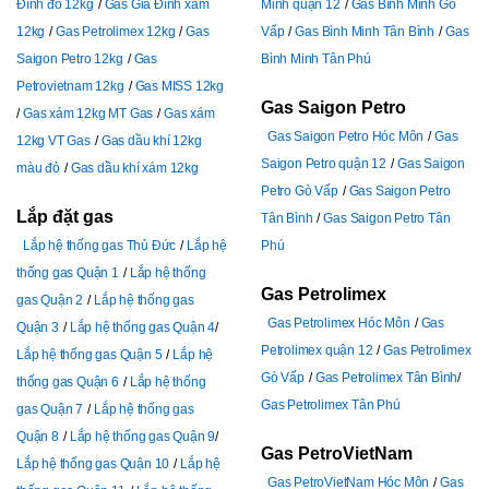
Đình đỏ 12kg
Gas Gia Đình xám
Minh quận 12
Gas Bình Minh Gò
12kg
Gas Petrolimex 12kg
Gas
Vấp
Gas Bình Minh Tân Bình
Gas
Saigon Petro 12kg
Gas
Bình Minh Tân Phú
Petrovietnam 12kg
Gas MISS 12kg
Gas Saigon Petro
Gas xám 12kg MT Gas
Gas xám
Gas Saigon Petro Hóc Môn
Gas
12kg VT Gas
Gas dầu khí 12kg
Saigon Petro quận 12
Gas Saigon
màu đỏ
Gas dầu khí xám 12kg
Petro Gò Vấp
Gas Saigon Petro
Lắp đặt gas
Tân Bình
Gas Saigon Petro Tân
Lắp hệ thống gas Thủ Đức
Lắp hệ
Phú
thống gas Quận 1
Lắp hệ thống
Gas Petrolimex
gas Quận 2
Lắp hệ thống gas
Gas Petrolimex Hóc Môn
Gas
Quận 3
Lắp hệ thống gas Quận 4
Petrolimex quận 12
Gas Petrolimex
Lắp hệ thống gas Quận 5
Lắp hệ
Gò Vấp
Gas Petrolimex Tân Bình
thống gas Quận 6
Lắp hệ thống
Gas Petrolimex Tân Phú
gas Quận 7
Lắp hệ thống gas
Quận 8
Lắp hệ thống gas Quận 9
Gas PetroVietNam
Lắp hệ thống gas Quận 10
Lắp hệ
Gas PetroVietNam Hóc Môn
Gas