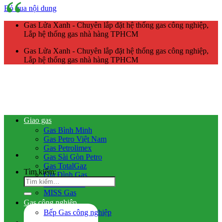
Bỏ qua nội dung
Gas Lửa Xanh - Chuyên lắp đặt hệ thống gas công nghiệp,
Lắp hệ thống gas nhà hàng TPHCM
Gas Lửa Xanh - Chuyên lắp đặt hệ thống gas công nghiệp,
Lắp hệ thống gas nhà hàng TPHCM
Giao gas
Gas Bình Minh
Gas Petro Việt Nam
Gas Petrolimex
Gas Sài Gòn Petro
Gas TotalGaz
Tìm kiếm:
Gia Đình Gas
Gas Dầu Khí
MISS Gas
Gas công nghiệp
Bếp Gas công nghiệp