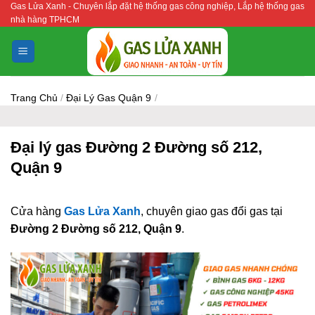
Gas Lửa Xanh - Chuyên lắp đặt hệ thống gas công nghiệp, Lắp hệ thống gas
Bỏ
nhà hàng TPHCM
qua
nội
dung
Trang Chủ
/
Đại Lý Gas Quận 9
/
Đại lý gas Đường 2 Đường số 212,
Quận 9
Cửa hàng
Gas Lửa Xanh
, chuyên giao gas đổi gas tại
Đường 2 Đường số 212, Quận 9
.