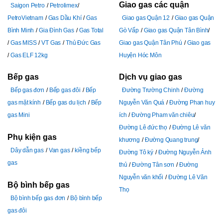
Giao gas các quận
Saigon Petro
Petrolimex
PetroVietnam
Gas Dầu Khí
Gas
Giao gas Quận 12
Giao gas Quận
Bình Minh
Gia Đình Gas
Gas Total
Gò Vấp
Giao gas Quận Tân Bình
Gas MISS
VT Gas
Thủ Đức Gas
Giao gas Quận Tân Phú
Giao gas
Gas ELF 12kg
Huyện Hóc Môn
Bếp gas
Dịch vụ giao gas
Bếp gas đơn
Bếp gas đôi
Bếp
Đường Trường Chinh
Đường
gas mặt kính
Bếp gas du lịch
Bếp
Nguyễn Văn Quá
Đường Phan huy
gas Mini
ích
Đường Pham văn chiêu
Đường Lê đức thọ
Đường Lê văn
Phụ kiện gas
khương
Đường Quang trung
Dây dẫn gas
Van gas
kiềng bếp
Đường Tô ký
Đường Nguyễn Ảnh
gas
thủ
Đường Tân sơn
Đường
Nguyễn văn khối
Đường Lê Văn
Bộ bình bếp gas
Thọ
Bộ bình bếp gas đơn
Bộ bình bếp
gas đôi