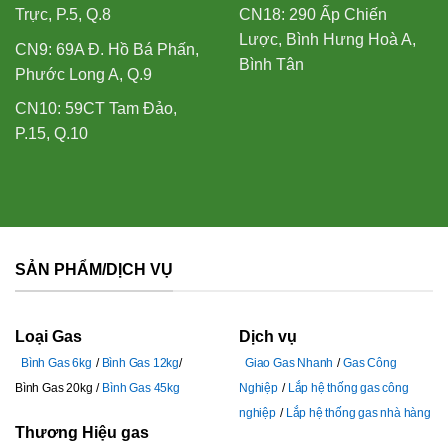
Trực, P.5, Q.8
CN18: 290 Ấp Chiến
Lược, Bình Hưng Hoà A,
CN9: 69A Đ. Hồ Bá Phấn,
Bình Tân
Phước Long A, Q.9
CN10: 59CT Tam Đảo,
P.15, Q.10
SẢN PHẨM/DỊCH VỤ
Loại Gas
Dịch vụ
Bình Gas 6kg
Bình Gas 12kg
Giao Gas Nhanh
Gas Công
Bình Gas 20kg
Bình Gas 45kg
Nghiệp
Lắp hệ thống gas công
nghiệp
Lắp hệ thống gas nhà hàng
Thương Hiệu gas