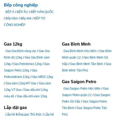
Bếp công nghiệp
BẾP Á
BẾP ÂU
BẾP HÀN QUỐC
Bếp hầm
Bếp khè
BẾP TỪ
CÔNG NGHIỆP
Gas 12kg
Gas Bình Minh
Gas Gia Đình vàng vip
Gas Gia
Gas Bình Minh Hóc Môn
Gas Bình
Đình đỏ 12kg
Gas Gia Đình xám
Minh quận 12
Gas Bình Minh Gò
12kg
Gas Petrolimex 12kg
Gas
Vấp
Gas Bình Minh Tân Bình
Gas
Saigon Petro 12kg
Gas
Bình Minh Tân Phú
Petrovietnam 12kg
Gas MISS 12kg
Gas Saigon Petro
Gas xám 12kg MT Gas
Gas xám
Gas Saigon Petro Hóc Môn
Gas
12kg VT Gas
Gas dầu khí 12kg
Saigon Petro quận 12
Gas Saigon
màu đỏ
Gas dầu khí xám 12kg
Petro Gò Vấp
Gas Saigon Petro
Lắp đặt gas
Tân Bình
Gas Saigon Petro Tân
Lắp hệ thống gas Thủ Đức
Lắp hệ
Phú