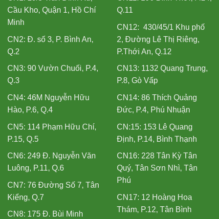
Cầu Kho, Quận 1, Hồ Chí
Q.11
Minh
CN12: 430/45/1 Khu phố
CN2: Đ. số 3, P. Bình An,
2, Đường Lê Thị Riêng,
Q.2
P.Thới An, Q.12
CN3: 90 Vườn Chuối, P.4,
CN13: 1132 Quang Trung,
Q.3
P.8, Gò Vấp
CN4: 46M Nguyễn Hữu
CN14: 86 Thích Quảng
Hào, P.6, Q.4
Đức, P.4, Phú Nhuận
CN5: 114 Phạm Hữu Chí,
CN:15: 153 Lê Quang
P.15, Q.5
Định, P.14, Bình Thạnh
CN6: 249 Đ. Nguyễn Văn
CN16: 228 Tân Kỳ Tân
Luông, P.11, Q.6
Quý, Tân Sơn Nhì, Tân
Phú
CN7: 76 Đường Số 7, Tân
Kiểng, Q.7
CN17: 12 Hoàng Hoa
Thám, P.12, Tân Bình
CN8: 175 Đ. Bùi Minh