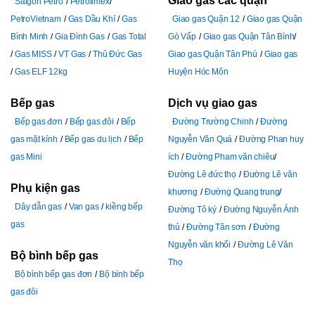
Giao gas các quận
Saigon Petro
Petrolimex
PetroVietnam
Gas Dầu Khí
Gas
Giao gas Quận 12
Giao gas Quận
Bình Minh
Gia Đình Gas
Gas Total
Gò Vấp
Giao gas Quận Tân Bình
Gas MISS
VT Gas
Thủ Đức Gas
Giao gas Quận Tân Phú
Giao gas
Gas ELF 12kg
Huyện Hóc Môn
Bếp gas
Dịch vụ giao gas
Bếp gas đơn
Bếp gas đôi
Bếp
Đường Trường Chinh
Đường
gas mặt kính
Bếp gas du lịch
Bếp
Nguyễn Văn Quá
Đường Phan huy
gas Mini
ích
Đường Pham văn chiêu
Đường Lê đức thọ
Đường Lê văn
Phụ kiện gas
khương
Đường Quang trung
Dây dẫn gas
Van gas
kiềng bếp
Đường Tô ký
Đường Nguyễn Ảnh
gas
thủ
Đường Tân sơn
Đường
Nguyễn văn khối
Đường Lê Văn
Bộ bình bếp gas
Thọ
Bộ bình bếp gas đơn
Bộ bình bếp
gas đôi