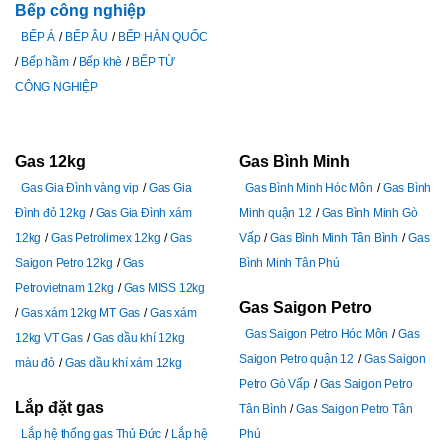
Bếp công nghiệp
BẾP Á
BẾP ÂU
BẾP HÀN QUỐC
Bếp hầm
Bếp khè
BẾP TỪ
CÔNG NGHIỆP
Gas 12kg
Gas Bình Minh
Gas Gia Đình vàng vip
Gas Gia
Gas Bình Minh Hóc Môn
Gas Bình
Đình đỏ 12kg
Gas Gia Đình xám
Minh quận 12
Gas Bình Minh Gò
12kg
Gas Petrolimex 12kg
Gas
Vấp
Gas Bình Minh Tân Bình
Gas
Saigon Petro 12kg
Gas
Bình Minh Tân Phú
Petrovietnam 12kg
Gas MISS 12kg
Gas Saigon Petro
Gas xám 12kg MT Gas
Gas xám
Gas Saigon Petro Hóc Môn
Gas
12kg VT Gas
Gas dầu khí 12kg
Saigon Petro quận 12
Gas Saigon
màu đỏ
Gas dầu khí xám 12kg
Petro Gò Vấp
Gas Saigon Petro
Lắp đặt gas
Tân Bình
Gas Saigon Petro Tân
Lắp hệ thống gas Thủ Đức
Lắp hệ
Phú