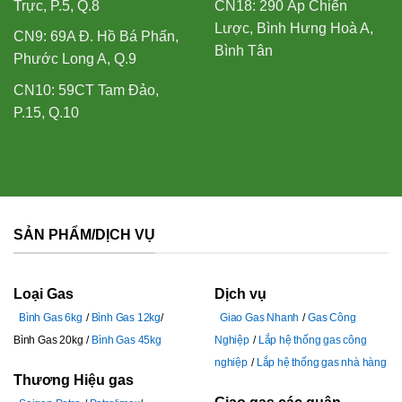
Trực, P.5, Q.8
CN18: 290 Ấp Chiến
Lược, Bình Hưng Hoà A,
CN9: 69A Đ. Hồ Bá Phấn,
Bình Tân
Phước Long A, Q.9
CN10: 59CT Tam Đảo,
P.15, Q.10
SẢN PHẨM/DỊCH VỤ
Loại Gas
Dịch vụ
Bình Gas 6kg
Bình Gas 12kg
Giao Gas Nhanh
Gas Công
Bình Gas 20kg
Bình Gas 45kg
Nghiệp
Lắp hệ thống gas công
nghiệp
Lắp hệ thống gas nhà hàng
Thương Hiệu gas