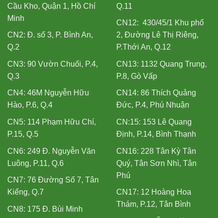
Cầu Kho, Quận 1, Hồ Chí
Q.11
Minh
CN12: 430/45/1 Khu phố
CN2: Đ. số 3, P. Bình An,
2, Đường Lê Thị Riêng,
Q.2
P.Thới An, Q.12
CN3: 90 Vườn Chuối, P.4,
CN13: 1132 Quang Trung,
Q.3
P.8, Gò Vấp
CN4: 46M Nguyễn Hữu
CN14: 86 Thích Quảng
Hào, P.6, Q.4
Đức, P.4, Phú Nhuận
CN5: 114 Phạm Hữu Chí,
CN:15: 153 Lê Quang
P.15, Q.5
Định, P.14, Bình Thạnh
CN6: 249 Đ. Nguyễn Văn
CN16: 228 Tân Kỳ Tân
Luông, P.11, Q.6
Quý, Tân Sơn Nhì, Tân
Phú
CN7: 76 Đường Số 7, Tân
Kiểng, Q.7
CN17: 12 Hoàng Hoa
Thám, P.12, Tân Bình
CN8: 175 Đ. Bùi Minh