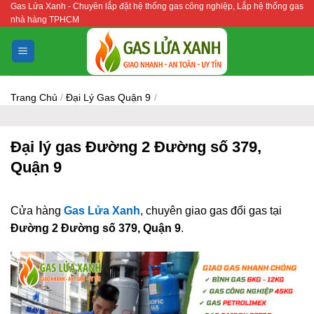
Gas Lửa Xanh - Chuyên lắp đặt hệ thống gas công nghiệp, Lắp hệ thống gas
Bỏ
nhà hàng TPHCM
qua
nội
dung
Trang Chủ
/
Đại Lý Gas Quận 9
/
Đại lý gas Đường 2 Đường số 379,
Quận 9
Cửa hàng
Gas Lửa Xanh
, chuyên giao gas đổi gas tại
Đường 2 Đường số 379, Quận 9
.