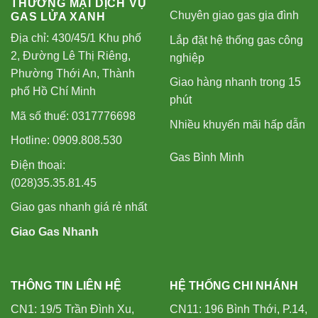
THƯƠNG MẠI DỊCH VỤ
Chuyên giao gas gia đình
GAS LỬA XANH
Địa chỉ: 430/45/1 Khu phố
Lắp đặt hệ thống gas công
2, Đường Lê Thị Riêng,
nghiệp
Phường Thới An, Thành
Giao hàng nhanh trong 15
phố Hồ Chí Minh
phút
Mã số thuế: 0317776698
Nhiều khuyến mãi hấp dẫn
Hotline: 0909.808.530
Gas Bình Minh
Điện thoại:
(028)35.35.81.45
Giao gas nhanh giá rẻ nhất
Giao Gas Nhanh
THÔNG TIN LIÊN HỆ
HỆ THỐNG CHI NHÁNH
CN1: 19/5 Trần Đình Xu,
CN11: 196 Bình Thới, P.14,