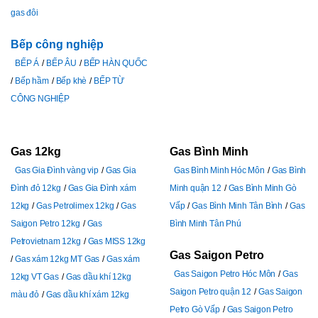
gas đôi
Bếp công nghiệp
BẾP Á
BẾP ÂU
BẾP HÀN QUỐC
Bếp hầm
Bếp khè
BẾP TỪ
CÔNG NGHIỆP
Gas 12kg
Gas Bình Minh
Gas Gia Đình vàng vip
Gas Gia
Gas Bình Minh Hóc Môn
Gas Bình
Đình đỏ 12kg
Gas Gia Đình xám
Minh quận 12
Gas Bình Minh Gò
12kg
Gas Petrolimex 12kg
Gas
Vấp
Gas Bình Minh Tân Bình
Gas
Saigon Petro 12kg
Gas
Bình Minh Tân Phú
Petrovietnam 12kg
Gas MISS 12kg
Gas Saigon Petro
Gas xám 12kg MT Gas
Gas xám
Gas Saigon Petro Hóc Môn
Gas
12kg VT Gas
Gas dầu khí 12kg
Saigon Petro quận 12
Gas Saigon
màu đỏ
Gas dầu khí xám 12kg
Petro Gò Vấp
Gas Saigon Petro