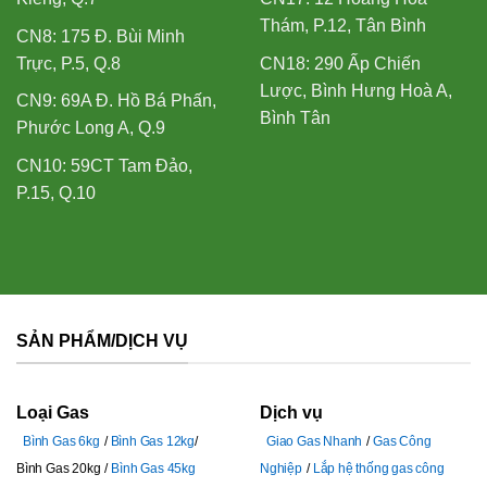
Thám, P.12, Tân Bình
CN8: 175 Đ. Bùi Minh
Trực, P.5, Q.8
CN18: 290 Ấp Chiến
Lược, Bình Hưng Hoà A,
CN9: 69A Đ. Hồ Bá Phấn,
Bình Tân
Phước Long A, Q.9
CN10: 59CT Tam Đảo,
P.15, Q.10
SẢN PHẨM/DỊCH VỤ
Loại Gas
Dịch vụ
Bình Gas 6kg
Bình Gas 12kg
Giao Gas Nhanh
Gas Công
Bình Gas 20kg
Bình Gas 45kg
Nghiệp
Lắp hệ thống gas công