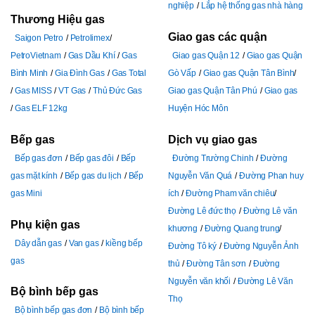
nghiệp
Lắp hệ thống gas nhà hàng
Thương Hiệu gas
Giao gas các quận
Saigon Petro
Petrolimex
PetroVietnam
Gas Dầu Khí
Gas
Giao gas Quận 12
Giao gas Quận
Bình Minh
Gia Đình Gas
Gas Total
Gò Vấp
Giao gas Quận Tân Bình
Gas MISS
VT Gas
Thủ Đức Gas
Giao gas Quận Tân Phú
Giao gas
Gas ELF 12kg
Huyện Hóc Môn
Bếp gas
Dịch vụ giao gas
Bếp gas đơn
Bếp gas đôi
Bếp
Đường Trường Chinh
Đường
gas mặt kính
Bếp gas du lịch
Bếp
Nguyễn Văn Quá
Đường Phan huy
gas Mini
ích
Đường Pham văn chiêu
Đường Lê đức thọ
Đường Lê văn
Phụ kiện gas
khương
Đường Quang trung
Dây dẫn gas
Van gas
kiềng bếp
Đường Tô ký
Đường Nguyễn Ảnh
gas
thủ
Đường Tân sơn
Đường
Nguyễn văn khối
Đường Lê Văn
Bộ bình bếp gas
Thọ
Bộ bình bếp gas đơn
Bộ bình bếp