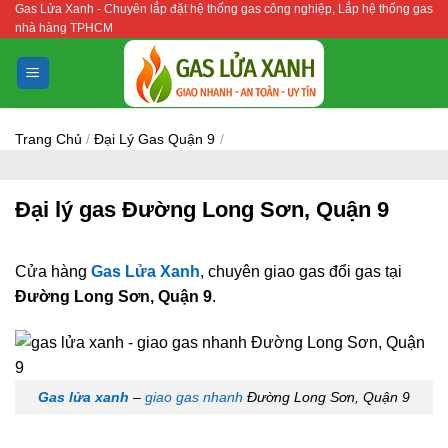
Gas Lửa Xanh - Chuyên lắp đặt hệ thống gas công nghiệp, Lắp hệ thống gas
Bỏ
nhà hàng TPHCM
qua
nội
dung
Trang Chủ
/
Đại Lý Gas Quận 9
/
Đại lý gas Đường Long Sơn, Quận 9
Cửa hàng
Gas Lửa Xanh
, chuyên giao gas đổi gas tại
Đường Long Sơn, Quận 9
.
Gas lửa xanh
–
giao gas nhanh
Đường Long Sơn, Quận 9