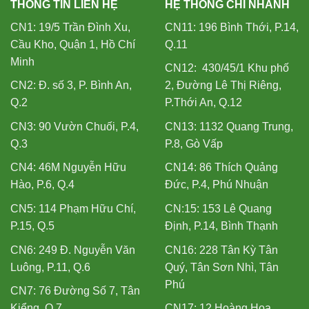
THÔNG TIN LIÊN HỆ
HỆ THỐNG CHI NHÁNH
CN1: 19/5 Trần Đình Xu,
CN11: 196 Bình Thới, P.14,
Cầu Kho, Quận 1, Hồ Chí
Q.11
Minh
CN12: 430/45/1 Khu phố
CN2: Đ. số 3, P. Bình An,
2, Đường Lê Thị Riêng,
Q.2
P.Thới An, Q.12
CN3: 90 Vườn Chuối, P.4,
CN13: 1132 Quang Trung,
Q.3
P.8, Gò Vấp
CN4: 46M Nguyễn Hữu
CN14: 86 Thích Quảng
Hào, P.6, Q.4
Đức, P.4, Phú Nhuận
CN5: 114 Phạm Hữu Chí,
CN:15: 153 Lê Quang
P.15, Q.5
Định, P.14, Bình Thạnh
CN6: 249 Đ. Nguyễn Văn
CN16: 228 Tân Kỳ Tân
Luông, P.11, Q.6
Quý, Tân Sơn Nhì, Tân
Phú
CN7: 76 Đường Số 7, Tân
Kiểng, Q.7
CN17: 12 Hoàng Hoa