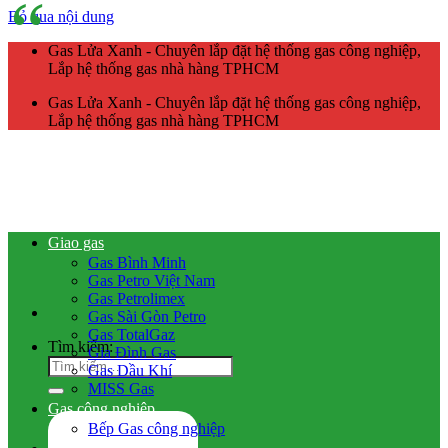
Bỏ qua nội dung
Gas Lửa Xanh - Chuyên lắp đặt hệ thống gas công nghiệp,
Lắp hệ thống gas nhà hàng TPHCM
Gas Lửa Xanh - Chuyên lắp đặt hệ thống gas công nghiệp,
Lắp hệ thống gas nhà hàng TPHCM
Giao gas
Gas Bình Minh
Gas Petro Việt Nam
Gas Petrolimex
Gas Sài Gòn Petro
Gas TotalGaz
Tìm kiếm:
Gia Đình Gas
Gas Dầu Khí
MISS Gas
Gas công nghiệp
Bếp Gas công nghiệp