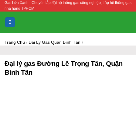
Gas Lửa Xanh - Chuyên lắp đặt hệ thống gas công nghiệp, Lắp hệ thống gas
Bỏ
nhà hàng TPHCM
qua
nội
dung
Trang Chủ
/
Đại Lý Gas Quận Bình Tân
/
Đại lý gas Đường Lê Trọng Tấn, Quận
Bình Tân