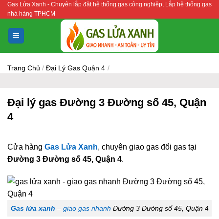
Gas Lửa Xanh - Chuyên lắp đặt hệ thống gas công nghiệp, Lắp hệ thống gas
Bỏ
nhà hàng TPHCM
qua
nội
dung
Trang Chủ
/
Đại Lý Gas Quận 4
/
Đại lý gas Đường 3 Đường số 45, Quận
4
Cửa hàng
Gas Lửa Xanh
, chuyên giao gas đổi gas tại
Đường 3 Đường số 45, Quận 4
.
Gas lửa xanh
–
giao gas nhanh
Đường 3 Đường số 45, Quận 4