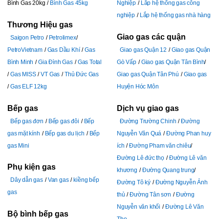
Bình Gas 20kg
Bình Gas 45kg
Nghiệp
Lắp hệ thống gas công
nghiệp
Lắp hệ thống gas nhà hàng
Thương Hiệu gas
Giao gas các quận
Saigon Petro
Petrolimex
PetroVietnam
Gas Dầu Khí
Gas
Giao gas Quận 12
Giao gas Quận
Bình Minh
Gia Đình Gas
Gas Total
Gò Vấp
Giao gas Quận Tân Bình
Gas MISS
VT Gas
Thủ Đức Gas
Giao gas Quận Tân Phú
Giao gas
Gas ELF 12kg
Huyện Hóc Môn
Bếp gas
Dịch vụ giao gas
Bếp gas đơn
Bếp gas đôi
Bếp
Đường Trường Chinh
Đường
gas mặt kính
Bếp gas du lịch
Bếp
Nguyễn Văn Quá
Đường Phan huy
gas Mini
ích
Đường Pham văn chiêu
Đường Lê đức thọ
Đường Lê văn
Phụ kiện gas
khương
Đường Quang trung
Dây dẫn gas
Van gas
kiềng bếp
Đường Tô ký
Đường Nguyễn Ảnh
gas
thủ
Đường Tân sơn
Đường
Nguyễn văn khối
Đường Lê Văn
Bộ bình bếp gas
Thọ