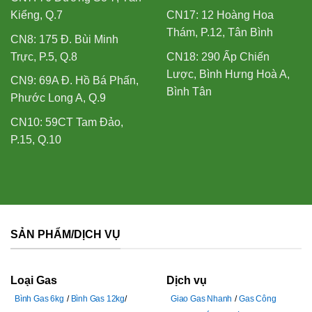
Kiểng, Q.7
CN17: 12 Hoàng Hoa
Thám, P.12, Tân Bình
CN8: 175 Đ. Bùi Minh
Trực, P.5, Q.8
CN18: 290 Ấp Chiến
Lược, Bình Hưng Hoà A,
CN9: 69A Đ. Hồ Bá Phấn,
Bình Tân
Phước Long A, Q.9
CN10: 59CT Tam Đảo,
P.15, Q.10
SẢN PHẨM/DỊCH VỤ
Loại Gas
Dịch vụ
Bình Gas 6kg
Bình Gas 12kg
Giao Gas Nhanh
Gas Công