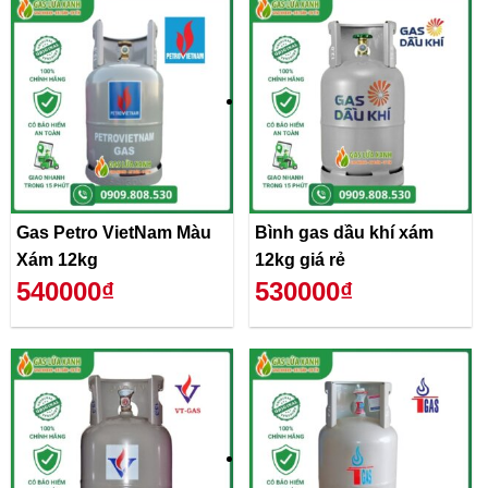
Gas Petro VietNam Màu
Bình gas dầu khí xám
Xám 12kg
12kg giá rẻ
540000₫
530000₫