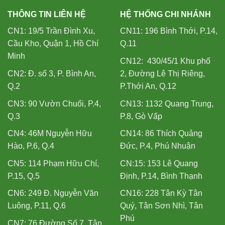
THÔNG TIN LIÊN HỆ
HỆ THỐNG CHI NHÁNH
CN1: 19/5 Trần Đình Xu,
CN11: 196 Bình Thới, P.14,
Cầu Kho, Quận 1, Hồ Chí
Q.11
Minh
CN12: 430/45/1 Khu phố
CN2: Đ. số 3, P. Bình An,
2, Đường Lê Thị Riêng,
Q.2
P.Thới An, Q.12
CN3: 90 Vườn Chuối, P.4,
CN13: 1132 Quang Trung,
Q.3
P.8, Gò Vấp
CN4: 46M Nguyễn Hữu
CN14: 86 Thích Quảng
Hào, P.6, Q.4
Đức, P.4, Phú Nhuận
CN5: 114 Phạm Hữu Chí,
CN:15: 153 Lê Quang
P.15, Q.5
Định, P.14, Bình Thạnh
CN6: 249 Đ. Nguyễn Văn
CN16: 228 Tân Kỳ Tân
Luông, P.11, Q.6
Quý, Tân Sơn Nhì, Tân
Phú
CN7: 76 Đường Số 7, Tân