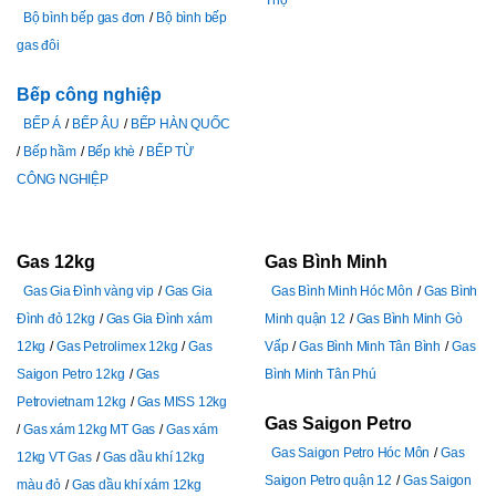
Bộ bình bếp gas đơn
Bộ bình bếp
gas đôi
Bếp công nghiệp
BẾP Á
BẾP ÂU
BẾP HÀN QUỐC
Bếp hầm
Bếp khè
BẾP TỪ
CÔNG NGHIỆP
Gas 12kg
Gas Bình Minh
Gas Gia Đình vàng vip
Gas Gia
Gas Bình Minh Hóc Môn
Gas Bình
Đình đỏ 12kg
Gas Gia Đình xám
Minh quận 12
Gas Bình Minh Gò
12kg
Gas Petrolimex 12kg
Gas
Vấp
Gas Bình Minh Tân Bình
Gas
Saigon Petro 12kg
Gas
Bình Minh Tân Phú
Petrovietnam 12kg
Gas MISS 12kg
Gas Saigon Petro
Gas xám 12kg MT Gas
Gas xám
Gas Saigon Petro Hóc Môn
Gas
12kg VT Gas
Gas dầu khí 12kg
Saigon Petro quận 12
Gas Saigon
màu đỏ
Gas dầu khí xám 12kg