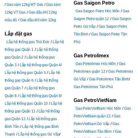
Gas Saigon Petro
Gas xám 12kg MT Gas
Gas xám
Gas Saigon Petro Hóc Môn
Gas
12kg VT Gas
Gas dầu khí 12kg
Saigon Petro quận 12
Gas Saigon
màu đỏ
Gas dầu khí xám 12kg
Petro Gò Vấp
Gas Saigon Petro
Lắp đặt gas
Tân Bình
Gas Saigon Petro Tân
Lắp hệ thống gas Thủ Đức
Lắp hệ
Phú
thống gas Quận 1
Lắp hệ thống
Gas Petrolimex
gas Quận 2
Lắp hệ thống gas
Gas Petrolimex Hóc Môn
Gas
Quận 3
Lắp hệ thống gas Quận 4
Petrolimex quận 12
Gas Petrolimex
Lắp hệ thống gas Quận 5
Lắp hệ
Gò Vấp
Gas Petrolimex Tân Bình
thống gas Quận 6
Lắp hệ thống
Gas Petrolimex Tân Phú
gas Quận 7
Lắp hệ thống gas
Quận 8
Lắp hệ thống gas Quận 9
Gas PetroVietNam
Lắp hệ thống gas Quận 10
Lắp hệ
Gas PetroVietNam Hóc Môn
Gas
thống gas Quận 11
Lắp hệ thống
PetroVietNam quận 12
Gas
gas Quận 12
Lắp hệ thống gas
PetroVietNam Gò Vấp
Gas
Bình Tân
Lắp hệ thống gas Bình
PetroVietNam Tân Bình
Gas
Thạnh
Lắp hệ thống gas Gò Vấp