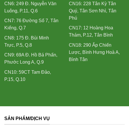
CN6: 249 Đ. Nguyễn Văn
CN16: 228 Tân Kỳ Tân
Luông, P.11, Q.6
Quý, Tân Sơn Nhì, Tân
Phú
CN7: 76 Đường Số 7, Tân
Kiểng, Q.7
CN17: 12 Hoàng Hoa
Thám, P.12, Tân Bình
CN8: 175 Đ. Bùi Minh
Trực, P.5, Q.8
CN18: 290 Ấp Chiến
Lược, Bình Hưng Hoà A,
CN9: 69A Đ. Hồ Bá Phấn,
Bình Tân
Phước Long A, Q.9
CN10: 59CT Tam Đảo,
P.15, Q.10
SẢN PHẨM/DỊCH VỤ