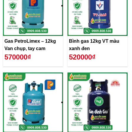
Gas PetroLimex – 12kg
Bình gas 12kg VT màu
Van chụp, tay cam
xanh đen
570000₫
520000₫