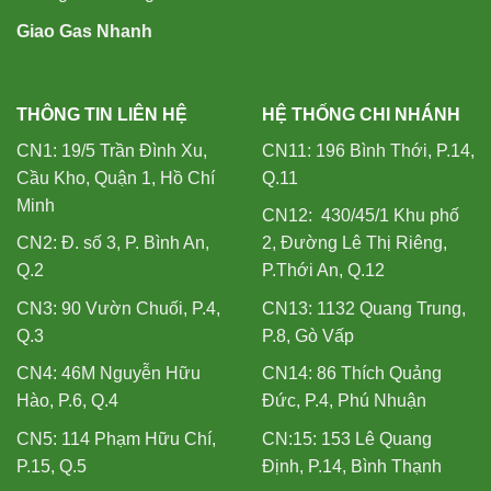
Giao Gas Nhanh
THÔNG TIN LIÊN HỆ
HỆ THỐNG CHI NHÁNH
CN1: 19/5 Trần Đình Xu,
CN11: 196 Bình Thới, P.14,
Cầu Kho, Quận 1, Hồ Chí
Q.11
Minh
CN12: 430/45/1 Khu phố
CN2: Đ. số 3, P. Bình An,
2, Đường Lê Thị Riêng,
Q.2
P.Thới An, Q.12
CN3: 90 Vườn Chuối, P.4,
CN13: 1132 Quang Trung,
Q.3
P.8, Gò Vấp
CN4: 46M Nguyễn Hữu
CN14: 86 Thích Quảng
Hào, P.6, Q.4
Đức, P.4, Phú Nhuận
CN5: 114 Phạm Hữu Chí,
CN:15: 153 Lê Quang
P.15, Q.5
Định, P.14, Bình Thạnh