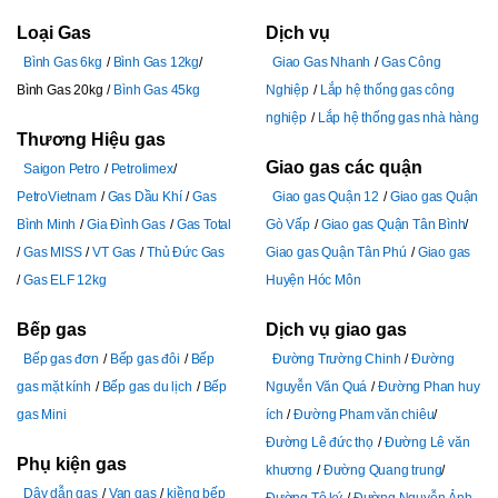
Loại Gas
Dịch vụ
Bình Gas 6kg
Bình Gas 12kg
Giao Gas Nhanh
Gas Công
Bình Gas 20kg
Bình Gas 45kg
Nghiệp
Lắp hệ thống gas công
nghiệp
Lắp hệ thống gas nhà hàng
Thương Hiệu gas
Giao gas các quận
Saigon Petro
Petrolimex
PetroVietnam
Gas Dầu Khí
Gas
Giao gas Quận 12
Giao gas Quận
Bình Minh
Gia Đình Gas
Gas Total
Gò Vấp
Giao gas Quận Tân Bình
Gas MISS
VT Gas
Thủ Đức Gas
Giao gas Quận Tân Phú
Giao gas
Gas ELF 12kg
Huyện Hóc Môn
Bếp gas
Dịch vụ giao gas
Bếp gas đơn
Bếp gas đôi
Bếp
Đường Trường Chinh
Đường
gas mặt kính
Bếp gas du lịch
Bếp
Nguyễn Văn Quá
Đường Phan huy
gas Mini
ích
Đường Pham văn chiêu
Đường Lê đức thọ
Đường Lê văn
Phụ kiện gas
khương
Đường Quang trung
Dây dẫn gas
Van gas
kiềng bếp
Đường Tô ký
Đường Nguyễn Ảnh