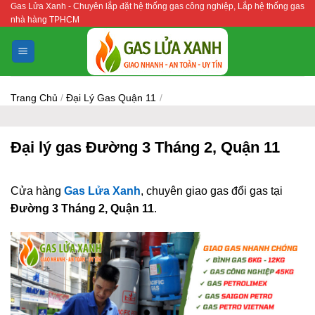
Gas Lửa Xanh - Chuyên lắp đặt hệ thống gas công nghiệp, Lắp hệ thống gas
Bỏ
nhà hàng TPHCM
qua
nội
dung
Trang Chủ
/
Đại Lý Gas Quận 11
/
Đại lý gas Đường 3 Tháng 2, Quận 11
Cửa hàng
Gas Lửa Xanh
, chuyên giao gas đổi gas tại
Đường 3 Tháng 2, Quận 11
.