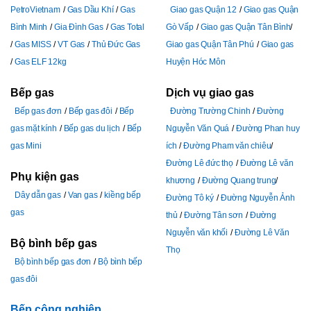
PetroVietnam
Gas Dầu Khí
Gas
Giao gas Quận 12
Giao gas Quận
Bình Minh
Gia Đình Gas
Gas Total
Gò Vấp
Giao gas Quận Tân Bình
Gas MISS
VT Gas
Thủ Đức Gas
Giao gas Quận Tân Phú
Giao gas
Gas ELF 12kg
Huyện Hóc Môn
Bếp gas
Dịch vụ giao gas
Bếp gas đơn
Bếp gas đôi
Bếp
Đường Trường Chinh
Đường
gas mặt kính
Bếp gas du lịch
Bếp
Nguyễn Văn Quá
Đường Phan huy
gas Mini
ích
Đường Pham văn chiêu
Đường Lê đức thọ
Đường Lê văn
Phụ kiện gas
khương
Đường Quang trung
Dây dẫn gas
Van gas
kiềng bếp
Đường Tô ký
Đường Nguyễn Ảnh
gas
thủ
Đường Tân sơn
Đường
Nguyễn văn khối
Đường Lê Văn
Bộ bình bếp gas
Thọ
Bộ bình bếp gas đơn
Bộ bình bếp
gas đôi
Bếp công nghiệp