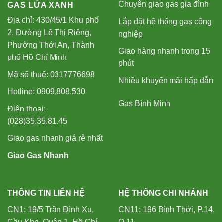
Chuyên giao gas gia đình
GAS LỬA XANH
Địa chỉ: 430/45/1 Khu phố
Lắp đặt hệ thống gas công
2, Đường Lê Thị Riêng,
nghiệp
Phường Thới An, Thành
Giao hàng nhanh trong 15
phố Hồ Chí Minh
phút
Mã số thuế: 0317776698
Nhiều khuyến mãi hấp dẫn
Hotline: 0909.808.530
Gas Bình Minh
Điện thoại:
(028)35.35.81.45
Giao gas nhanh giá rẻ nhất
Giao Gas Nhanh
THÔNG TIN LIÊN HỆ
HỆ THỐNG CHI NHÁNH
CN1: 19/5 Trần Đình Xu,
CN11: 196 Bình Thới, P.14,
Cầu Kho, Quận 1, Hồ Chí
Q.11