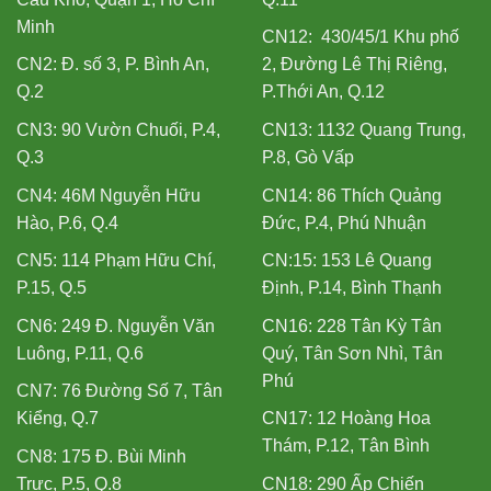
Minh
CN12: 430/45/1 Khu phố
CN2: Đ. số 3, P. Bình An,
2, Đường Lê Thị Riêng,
Q.2
P.Thới An, Q.12
CN3: 90 Vườn Chuối, P.4,
CN13: 1132 Quang Trung,
Q.3
P.8, Gò Vấp
CN4: 46M Nguyễn Hữu
CN14: 86 Thích Quảng
Hào, P.6, Q.4
Đức, P.4, Phú Nhuận
CN5: 114 Phạm Hữu Chí,
CN:15: 153 Lê Quang
P.15, Q.5
Định, P.14, Bình Thạnh
CN6: 249 Đ. Nguyễn Văn
CN16: 228 Tân Kỳ Tân
Luông, P.11, Q.6
Quý, Tân Sơn Nhì, Tân
Phú
CN7: 76 Đường Số 7, Tân
Kiểng, Q.7
CN17: 12 Hoàng Hoa
Thám, P.12, Tân Bình
CN8: 175 Đ. Bùi Minh
Trực, P.5, Q.8
CN18: 290 Ấp Chiến