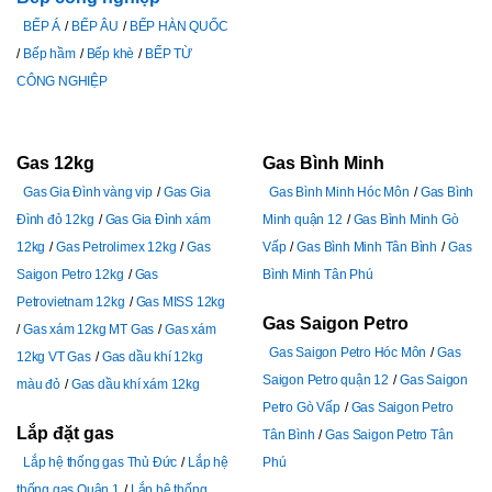
BẾP Á
BẾP ÂU
BẾP HÀN QUỐC
Bếp hầm
Bếp khè
BẾP TỪ
CÔNG NGHIỆP
Gas 12kg
Gas Bình Minh
Gas Gia Đình vàng vip
Gas Gia
Gas Bình Minh Hóc Môn
Gas Bình
Đình đỏ 12kg
Gas Gia Đình xám
Minh quận 12
Gas Bình Minh Gò
12kg
Gas Petrolimex 12kg
Gas
Vấp
Gas Bình Minh Tân Bình
Gas
Saigon Petro 12kg
Gas
Bình Minh Tân Phú
Petrovietnam 12kg
Gas MISS 12kg
Gas Saigon Petro
Gas xám 12kg MT Gas
Gas xám
Gas Saigon Petro Hóc Môn
Gas
12kg VT Gas
Gas dầu khí 12kg
Saigon Petro quận 12
Gas Saigon
màu đỏ
Gas dầu khí xám 12kg
Petro Gò Vấp
Gas Saigon Petro
Lắp đặt gas
Tân Bình
Gas Saigon Petro Tân
Lắp hệ thống gas Thủ Đức
Lắp hệ
Phú
thống gas Quận 1
Lắp hệ thống