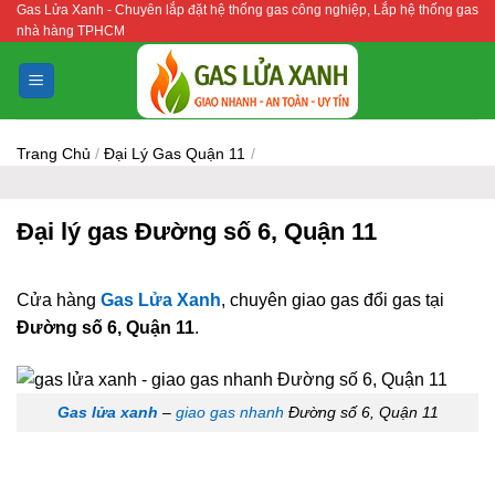
Gas Lửa Xanh - Chuyên lắp đặt hệ thống gas công nghiệp, Lắp hệ thống gas
Bỏ
nhà hàng TPHCM
qua
nội
dung
Trang Chủ
/
Đại Lý Gas Quận 11
/
Đại lý gas Đường số 6, Quận 11
Cửa hàng
Gas Lửa Xanh
, chuyên giao gas đổi gas tại
Đường số 6, Quận 11
.
Gas lửa xanh
–
giao gas nhanh
Đường số 6, Quận 11