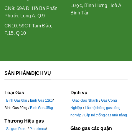
Lược, Bình Hưng Hoà A,
CN9: 69A Đ. Hồ Bá Phấn,
Bình Tân
Phước Long A, Q.9
CN10: 59CT Tam Đảo,
P.15, Q.10
SẢN PHẨM/DỊCH VỤ
Loại Gas
Dịch vụ
Bình Gas 6kg
Bình Gas 12kg
Giao Gas Nhanh
Gas Công
Bình Gas 20kg
Bình Gas 45kg
Nghiệp
Lắp hệ thống gas công
nghiệp
Lắp hệ thống gas nhà hàng
Thương Hiệu gas
Giao gas các quận
Saigon Petro
Petrolimex