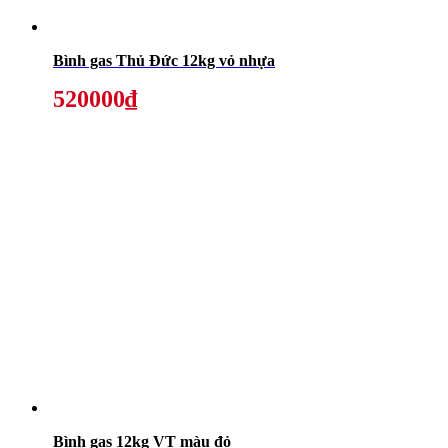
Bình gas Thủ Đức 12kg vỏ nhựa
520000₫
Bình gas 12kg VT màu đỏ