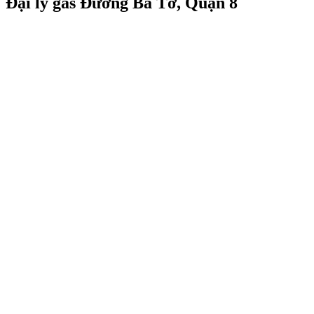
Đại lý gas Đường Ba Tơ, Quận 8