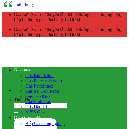
Bỏ qua nội dung
Gas Lửa Xanh - Chuyên lắp đặt hệ thống gas công nghiệp,
Lắp hệ thống gas nhà hàng TPHCM
Gas Lửa Xanh - Chuyên lắp đặt hệ thống gas công nghiệp,
Lắp hệ thống gas nhà hàng TPHCM
Giao gas
Gas Bình Minh
Gas Petro Việt Nam
Gas Petrolimex
Gas Sài Gòn Petro
Gas TotalGaz
Tìm kiếm:
Gia Đình Gas
Gas Dầu Khí
MISS Gas
Gas công nghiệp
Bếp Gas công nghiệp