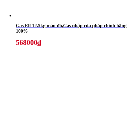
Gas Elf 12.5kg màu đỏ,Gas nhập của pháp chính hãng
100%
568000₫