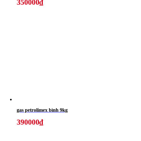
350000₫
gas petrolimex bình 9kg
390000₫