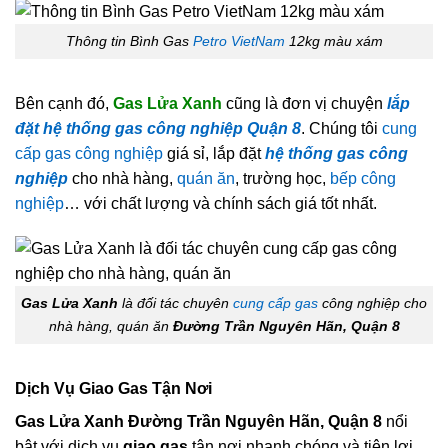
Thông tin Bình Gas
Petro VietNam
12kg màu xám
Bên cạnh đó,
Gas Lửa Xanh
cũng là đơn vị chuyện
lắp
đặt hệ thống gas công nghiệp Quận 8
. Chúng tôi
cung
cấp gas công nghiệp
giá sỉ, lắp đặt
hệ thống gas công
nghiệp
cho nhà hàng,
quán ăn
, trường học,
bếp công
nghiệp
… với chất lượng và chính sách giá tốt nhất.
Gas Lửa Xanh
là đối tác chuyên
cung cấp gas
công nghiệp cho
nhà hàng, quán ăn
Đường Trần Nguyên Hãn, Quận 8
Dịch Vụ Giao Gas Tận Nơi
Gas Lửa Xanh Đường Trần Nguyên Hãn, Quận 8
nổi
bật với dịch vụ
giao gas
tận nơi nhanh chóng và tiện lợi.