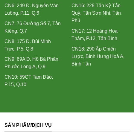
CN6: 249 Đ. Nguyễn Văn
CN16: 228 Tân Kỳ Tân
Luông, P.11, Q.6
Quý, Tân Sơn Nhì, Tân
Phú
CN7: 76 Đường Số 7, Tân
Kiểng, Q.7
CN17: 12 Hoàng Hoa
Thám, P.12, Tân Bình
CN8: 175 Đ. Bùi Minh
Trực, P.5, Q.8
CN18: 290 Ấp Chiến
Lược, Bình Hưng Hoà A,
CN9: 69A Đ. Hồ Bá Phấn,
Bình Tân
Phước Long A, Q.9
CN10: 59CT Tam Đảo,
P.15, Q.10
SẢN PHẨM/DỊCH VỤ