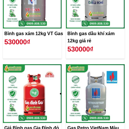
Bình gas xám 12kg VT Gas
Bình gas dầu khí xám
530000₫
12kg giá rẻ
530000₫
Giá Bình gas Gia Đình đỏ
Gas Petro VietNam Màu