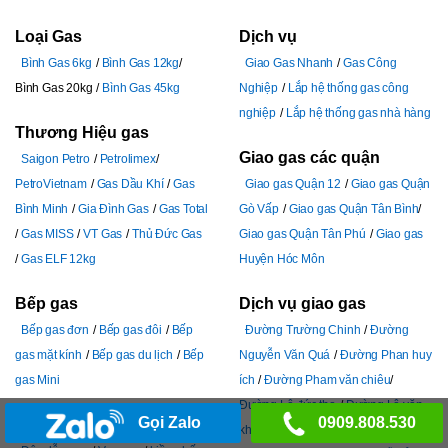
Loại Gas
Dịch vụ
Bình Gas 6kg
Bình Gas 12kg
Giao Gas Nhanh
Gas Công
Bình Gas 20kg
Bình Gas 45kg
Nghiệp
Lắp hệ thống gas công
nghiệp
Lắp hệ thống gas nhà hàng
Thương Hiệu gas
Giao gas các quận
Saigon Petro
Petrolimex
PetroVietnam
Gas Dầu Khí
Gas
Giao gas Quận 12
Giao gas Quận
Bình Minh
Gia Đình Gas
Gas Total
Gò Vấp
Giao gas Quận Tân Bình
Gas MISS
VT Gas
Thủ Đức Gas
Giao gas Quận Tân Phú
Giao gas
Gas ELF 12kg
Huyện Hóc Môn
Bếp gas
Dịch vụ giao gas
Bếp gas đơn
Bếp gas đôi
Bếp
Đường Trường Chinh
Đường
gas mặt kính
Bếp gas du lịch
Bếp
Nguyễn Văn Quá
Đường Phan huy
gas Mini
ích
Đường Pham văn chiêu
Đường Lê đức thọ
Đường Lê văn
Gọi Zalo
0909.808.530
Phụ kiện gas
khương
Đường Quang trung