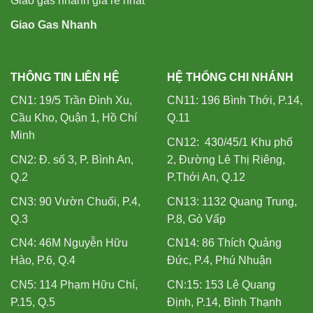
Giao gas nhanh giá rẻ nhất
Giao Gas Nhanh
THÔNG TIN LIÊN HỆ
HỆ THỐNG CHI NHÁNH
CN1: 19/5 Trần Đình Xu,
CN11: 196 Bình Thới, P.14,
Cầu Kho, Quận 1, Hồ Chí
Q.11
Minh
CN12: 430/45/1 Khu phố
CN2: Đ. số 3, P. Bình An,
2, Đường Lê Thị Riêng,
Q.2
P.Thới An, Q.12
CN3: 90 Vườn Chuối, P.4,
CN13: 1132 Quang Trung,
Q.3
P.8, Gò Vấp
CN4: 46M Nguyễn Hữu
CN14: 86 Thích Quảng
Hào, P.6, Q.4
Đức, P.4, Phú Nhuận
CN5: 114 Phạm Hữu Chí,
CN:15: 153 Lê Quang
P.15, Q.5
Định, P.14, Bình Thạnh