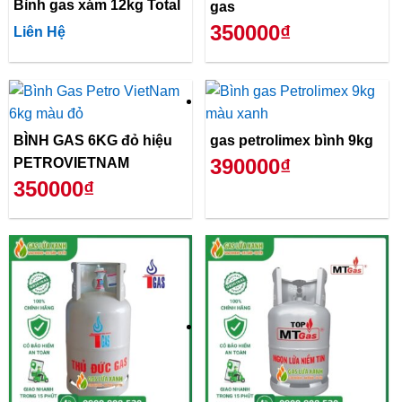
Bình gas xám 12kg Total
gas
350000₫
Liên Hệ
BÌNH GAS 6KG đỏ hiệu
gas petrolimex bình 9kg
390000₫
PETROVIETNAM
350000₫