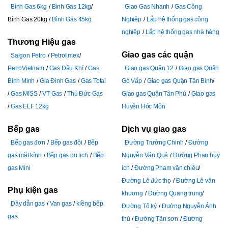
Bình Gas 6kg
Bình Gas 12kg
Giao Gas Nhanh
Gas Công
Bình Gas 20kg
Bình Gas 45kg
Nghiệp
Lắp hệ thống gas công
nghiệp
Lắp hệ thống gas nhà hàng
Thương Hiệu gas
Giao gas các quận
Saigon Petro
Petrolimex
PetroVietnam
Gas Dầu Khí
Gas
Giao gas Quận 12
Giao gas Quận
Bình Minh
Gia Đình Gas
Gas Total
Gò Vấp
Giao gas Quận Tân Bình
Gas MISS
VT Gas
Thủ Đức Gas
Giao gas Quận Tân Phú
Giao gas
Gas ELF 12kg
Huyện Hóc Môn
Bếp gas
Dịch vụ giao gas
Bếp gas đơn
Bếp gas đôi
Bếp
Đường Trường Chinh
Đường
gas mặt kính
Bếp gas du lịch
Bếp
Nguyễn Văn Quá
Đường Phan huy
gas Mini
ích
Đường Pham văn chiêu
Đường Lê đức thọ
Đường Lê văn
Phụ kiện gas
khương
Đường Quang trung
Dây dẫn gas
Van gas
kiềng bếp
Đường Tô ký
Đường Nguyễn Ảnh
gas
thủ
Đường Tân sơn
Đường