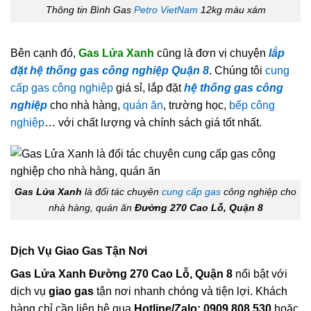
Thông tin Bình Gas
Petro VietNam
12kg màu xám
Bên cạnh đó,
Gas Lửa Xanh
cũng là đơn vị chuyện
lắp
đặt hệ thống gas công nghiệp Quận 8
. Chúng tôi
cung
cấp gas công nghiệp
giá sỉ, lắp đặt
hệ thống gas công
nghiệp
cho nhà hàng,
quán ăn
, trường học,
bếp công
nghiệp
… với chất lượng và chính sách giá tốt nhất.
Gas Lửa Xanh
là đối tác chuyên
cung cấp gas
công nghiệp cho
nhà hàng, quán ăn
Đường 270 Cao Lỗ, Quận 8
Dịch Vụ Giao Gas Tận Nơi
Gas Lửa Xanh Đường 270 Cao Lỗ, Quận 8
nổi bật với
dịch vụ
giao gas
tận nơi nhanh chóng và tiện lợi. Khách
hàng chỉ cần liên hệ qua
Hotline/Zalo: 0909.808.530
hoặc