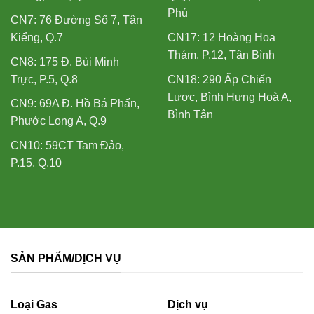
Phú
CN7: 76 Đường Số 7, Tân
Kiểng, Q.7
CN17: 12 Hoàng Hoa
Thám, P.12, Tân Bình
CN8: 175 Đ. Bùi Minh
Trực, P.5, Q.8
CN18: 290 Ấp Chiến
Lược, Bình Hưng Hoà A,
CN9: 69A Đ. Hồ Bá Phấn,
Bình Tân
Phước Long A, Q.9
CN10: 59CT Tam Đảo,
P.15, Q.10
SẢN PHẨM/DỊCH VỤ
Loại Gas
Dịch vụ