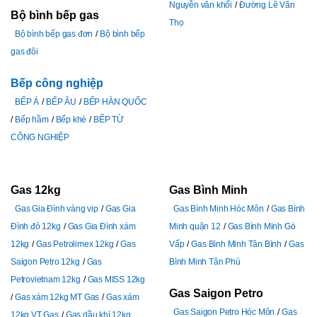
Nguyễn văn khối
Đường Lê Văn
Bộ bình bếp gas
Thọ
Bộ bình bếp gas đơn
Bộ bình bếp
gas đôi
Bếp công nghiệp
BẾP Á
BẾP ÂU
BẾP HÀN QUỐC
Bếp hầm
Bếp khè
BẾP TỪ
CÔNG NGHIỆP
Gas 12kg
Gas Bình Minh
Gas Gia Đình vàng vip
Gas Gia
Gas Bình Minh Hóc Môn
Gas Bình
Đình đỏ 12kg
Gas Gia Đình xám
Minh quận 12
Gas Bình Minh Gò
12kg
Gas Petrolimex 12kg
Gas
Vấp
Gas Bình Minh Tân Bình
Gas
Saigon Petro 12kg
Gas
Bình Minh Tân Phú
Petrovietnam 12kg
Gas MISS 12kg
Gas Saigon Petro
Gas xám 12kg MT Gas
Gas xám
Gas Saigon Petro Hóc Môn
Gas
12kg VT Gas
Gas dầu khí 12kg