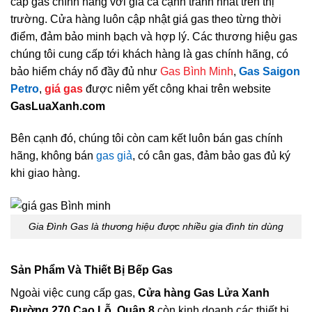
cấp gas chính hãng với giá cả cạnh tranh nhất trên thị
trường. Cửa hàng luôn cập nhật giá gas theo từng thời
điểm, đảm bảo minh bạch và hợp lý. Các thương hiệu gas
chúng tôi cung cấp tới khách hàng là gas chính hãng, có
bảo hiểm cháy nổ đầy đủ như
Gas Bình Minh
,
Gas Saigon
Petro
,
giá gas
được niêm yết công khai trên website
GasLuaXanh.com
Bên cạnh đó, chúng tôi còn cam kết luôn bán gas chính
hãng, không bán
gas giả
, có cân gas, đảm bảo gas đủ ký
khi giao hàng.
Gia Đình Gas là thương hiệu được nhiều gia đình tin dùng
Sản Phẩm Và Thiết Bị Bếp Gas
Ngoài việc cung cấp gas,
Cửa hàng Gas Lửa Xanh
Đường 270 Cao Lỗ, Quận 8
còn kinh doanh các thiết bị