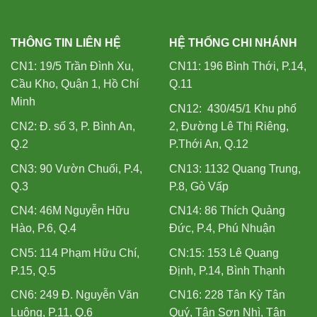
THÔNG TIN LIÊN HỆ
HỆ THỐNG CHI NHÁNH
CN1: 19/5 Trần Đình Xu,
CN11: 196 Bình Thới, P.14,
Cầu Kho, Quận 1, Hồ Chí
Q.11
Minh
CN12: 430/45/1 Khu phố
CN2: Đ. số 3, P. Bình An,
2, Đường Lê Thị Riêng,
Q.2
P.Thới An, Q.12
CN3: 90 Vườn Chuối, P.4,
CN13: 1132 Quang Trung,
Q.3
P.8, Gò Vấp
CN4: 46M Nguyễn Hữu
CN14: 86 Thích Quảng
Hào, P.6, Q.4
Đức, P.4, Phú Nhuận
CN5: 114 Phạm Hữu Chí,
CN:15: 153 Lê Quang
P.15, Q.5
Định, P.14, Bình Thạnh
CN6: 249 Đ. Nguyễn Văn
CN16: 228 Tân Kỳ Tân
Luông, P.11, Q.6
Quý, Tân Sơn Nhì, Tân