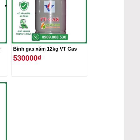
c
Bình gas xám 12kg VT Gas
530000₫