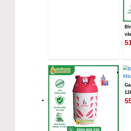
Bì
và
5
Ga
12
5