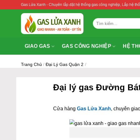
Bỏ
Gas Lửa Xanh - Chuyên lắp đặt hệ thống gas công nghiệp, Lắp hệ 
qua
nội
Tìm
dung
kiếm:
GIAO GAS
GAS CÔNG NGHIỆP
HỆ TH
Trang Chủ
/
Đại Lý Gas Quận 2
/
Đại lý gas Đường Bá
Cửa hàng
Gas Lửa Xanh
, chuyên giao