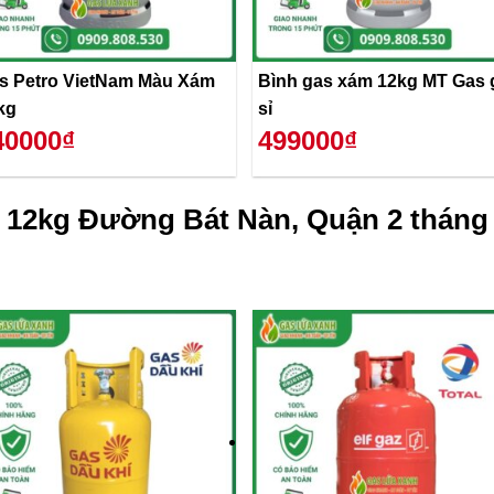
s Petro VietNam Màu Xám
Bình gas xám 12kg MT Gas 
kg
sỉ
40000₫
499000₫
 12kg Đường Bát Nàn, Quận 2 tháng