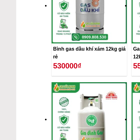
Bình gas dầu khí xám 12kg giá
Ga
rẻ
12
530000₫
5