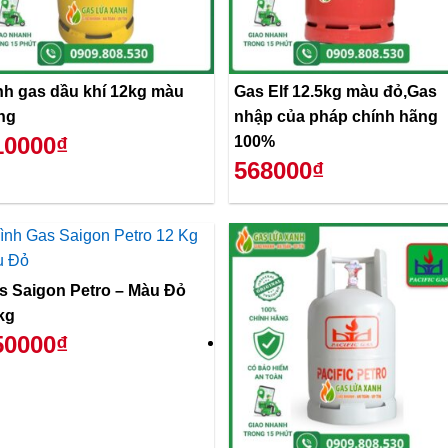
nh gas dầu khí 12kg màu
Gas Elf 12.5kg màu đỏ,Gas
ng
nhập của pháp chính hãng
10000₫
100%
568000₫
s Saigon Petro – Màu Đỏ
kg
50000₫