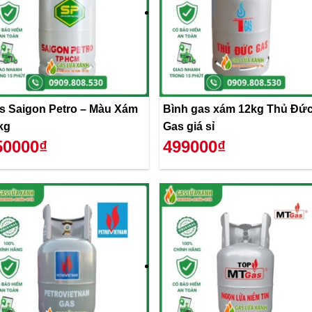
s Saigon Petro – Màu Xám
Bình gas xám 12kg Thủ Đứ
kg
Gas giá sỉ
50000₫
499000₫