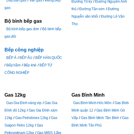
Dây dẫn gas
Van gas
kiềng bếp
Đường Tô ký
Đường Nguyễn Ảnh
gas
thủ
Đường Tân sơn
Đường
Nguyễn văn khối
Đường Lê Văn
Bộ bình bếp gas
Thọ
Bộ bình bếp gas đơn
Bộ bình bếp
gas đôi
Bếp công nghiệp
BẾP Á
BẾP ÂU
BẾP HÀN QUỐC
Bếp hầm
Bếp khè
BẾP TỪ
CÔNG NGHIỆP
Gas 12kg
Gas Bình Minh
Gas Gia Đình vàng vip
Gas Gia
Gas Bình Minh Hóc Môn
Gas Bình
Đình đỏ 12kg
Gas Gia Đình xám
Minh quận 12
Gas Bình Minh Gò
12kg
Gas Petrolimex 12kg
Gas
Vấp
Gas Bình Minh Tân Bình
Gas
Saigon Petro 12kg
Gas
Bình Minh Tân Phú
Petrovietnam 12kg
Gas MISS 12kg