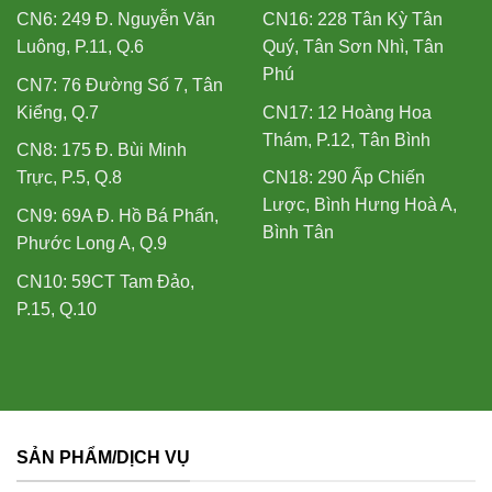
CN6: 249 Đ. Nguyễn Văn
CN16: 228 Tân Kỳ Tân
Luông, P.11, Q.6
Quý, Tân Sơn Nhì, Tân
Phú
CN7: 76 Đường Số 7, Tân
Kiểng, Q.7
CN17: 12 Hoàng Hoa
Thám, P.12, Tân Bình
CN8: 175 Đ. Bùi Minh
Trực, P.5, Q.8
CN18: 290 Ấp Chiến
Lược, Bình Hưng Hoà A,
CN9: 69A Đ. Hồ Bá Phấn,
Bình Tân
Phước Long A, Q.9
CN10: 59CT Tam Đảo,
P.15, Q.10
SẢN PHẨM/DỊCH VỤ