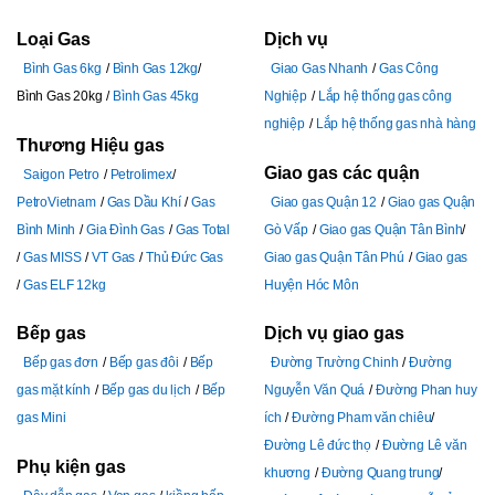
Loại Gas
Dịch vụ
Bình Gas 6kg
Bình Gas 12kg
Giao Gas Nhanh
Gas Công
Bình Gas 20kg
Bình Gas 45kg
Nghiệp
Lắp hệ thống gas công
nghiệp
Lắp hệ thống gas nhà hàng
Thương Hiệu gas
Giao gas các quận
Saigon Petro
Petrolimex
PetroVietnam
Gas Dầu Khí
Gas
Giao gas Quận 12
Giao gas Quận
Bình Minh
Gia Đình Gas
Gas Total
Gò Vấp
Giao gas Quận Tân Bình
Gas MISS
VT Gas
Thủ Đức Gas
Giao gas Quận Tân Phú
Giao gas
Gas ELF 12kg
Huyện Hóc Môn
Bếp gas
Dịch vụ giao gas
Bếp gas đơn
Bếp gas đôi
Bếp
Đường Trường Chinh
Đường
gas mặt kính
Bếp gas du lịch
Bếp
Nguyễn Văn Quá
Đường Phan huy
gas Mini
ích
Đường Pham văn chiêu
Đường Lê đức thọ
Đường Lê văn
Phụ kiện gas
khương
Đường Quang trung