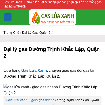
Gas Lửa Xanh - Chuyên lắp đặt hệ thống gas công nghiệp, Lắp hệ thống gas
Bỏ
nhà hàng TPHCM
qua
nội
dung
Trang Chủ
/
Đại Lý Gas Quận 2
/
Đại lý gas Đường Trịnh Khắc Lập, Quận
2
Cửa hàng
Gas Lửa Xanh
, chuyên giao gas đổi gas tại
Đường Trịnh Khắc Lập, Quận 2
.
Gas lửa xanh
–
giao gas nhanh
Đường Trịnh Khắc Lập, Quận