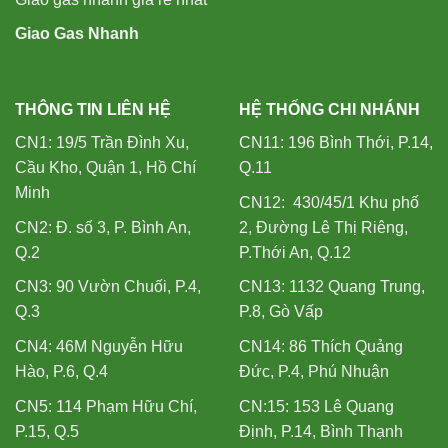
Giao Gas Nhanh
THÔNG TIN LIÊN HỆ
HỆ THỐNG CHI NHÁNH
CN1: 19/5 Trần Đình Xu,
CN11: 196 Bình Thới, P.14,
Cầu Kho, Quận 1, Hồ Chí
Q.11
Minh
CN12: 430/45/1 Khu phố
CN2: Đ. số 3, P. Bình An,
2, Đường Lê Thị Riêng,
Q.2
P.Thới An, Q.12
CN3: 90 Vườn Chuối, P.4,
CN13: 1132 Quang Trung,
Q.3
P.8, Gò Vấp
CN4: 46M Nguyễn Hữu
CN14: 86 Thích Quảng
Hào, P.6, Q.4
Đức, P.4, Phú Nhuận
CN5: 114 Phạm Hữu Chí,
CN:15: 153 Lê Quang
P.15, Q.5
Định, P.14, Bình Thạnh