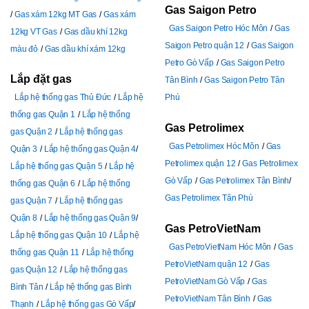
Gas Saigon Petro
Gas xám 12kg MT Gas
Gas xám
Gas Saigon Petro Hóc Môn
Gas
12kg VT Gas
Gas dầu khí 12kg
Saigon Petro quận 12
Gas Saigon
màu đỏ
Gas dầu khí xám 12kg
Petro Gò Vấp
Gas Saigon Petro
Lắp đặt gas
Tân Bình
Gas Saigon Petro Tân
Lắp hệ thống gas Thủ Đức
Lắp hệ
Phú
thống gas Quận 1
Lắp hệ thống
Gas Petrolimex
gas Quận 2
Lắp hệ thống gas
Gas Petrolimex Hóc Môn
Gas
Quận 3
Lắp hệ thống gas Quận 4
Petrolimex quận 12
Gas Petrolimex
Lắp hệ thống gas Quận 5
Lắp hệ
Gò Vấp
Gas Petrolimex Tân Bình
thống gas Quận 6
Lắp hệ thống
Gas Petrolimex Tân Phú
gas Quận 7
Lắp hệ thống gas
Quận 8
Lắp hệ thống gas Quận 9
Gas PetroVietNam
Lắp hệ thống gas Quận 10
Lắp hệ
Gas PetroVietNam Hóc Môn
Gas
thống gas Quận 11
Lắp hệ thống
PetroVietNam quận 12
Gas
gas Quận 12
Lắp hệ thống gas
PetroVietNam Gò Vấp
Gas
Bình Tân
Lắp hệ thống gas Bình
PetroVietNam Tân Bình
Gas
Thạnh
Lắp hệ thống gas Gò Vấp