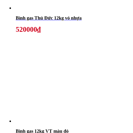
Bình gas Thủ Đức 12kg vỏ nhựa
520000₫
Bình gas 12kg VT màu đỏ