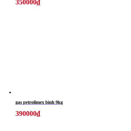
350000₫
gas petrolimex bình 9kg
390000₫