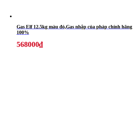
Gas Elf 12.5kg màu đỏ,Gas nhập của pháp chính hãng
100%
568000₫