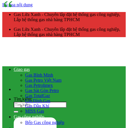
Bỏ qua nội dung
Gas Lửa Xanh - Chuyên lắp đặt hệ thống gas công nghiệp,
Lắp hệ thống gas nhà hàng TPHCM
Gas Lửa Xanh - Chuyên lắp đặt hệ thống gas công nghiệp,
Lắp hệ thống gas nhà hàng TPHCM
Giao gas
Gas Bình Minh
Gas Petro Việt Nam
Gas Petrolimex
Gas Sài Gòn Petro
Gas TotalGaz
Tìm kiếm:
Gia Đình Gas
Gas Dầu Khí
MISS Gas
Gas công nghiệp
Bếp Gas công nghiệp