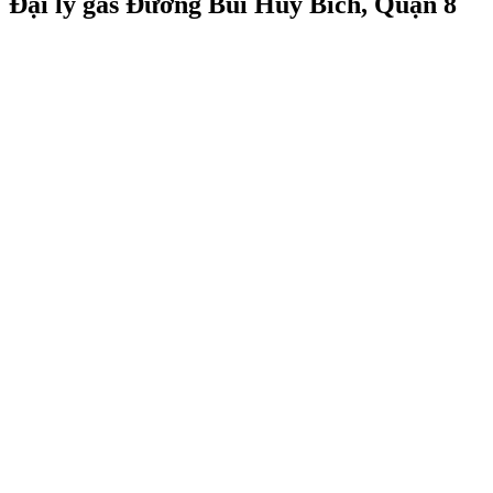
Đại lý gas Đường Bùi Huy Bích, Quận 8