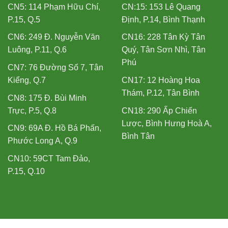
CN5: 114 Phạm Hữu Chí,
CN:15: 153 Lê Quang
P.15, Q.5
Định, P.14, Bình Thạnh
CN6: 249 Đ. Nguyễn Văn
CN16: 228 Tân Kỳ Tân
Luông, P.11, Q.6
Quý, Tân Sơn Nhì, Tân
Phú
CN7: 76 Đường Số 7, Tân
Kiểng, Q.7
CN17: 12 Hoàng Hoa
Thám, P.12, Tân Bình
CN8: 175 Đ. Bùi Minh
Trực, P.5, Q.8
CN18: 290 Ấp Chiến
Lược, Bình Hưng Hoà A,
CN9: 69A Đ. Hồ Bá Phấn,
Bình Tân
Phước Long A, Q.9
CN10: 59CT Tam Đảo,
P.15, Q.10