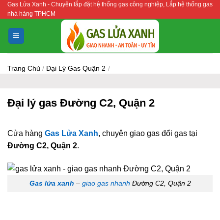
Gas Lửa Xanh - Chuyên lắp đặt hệ thống gas công nghiệp, Lắp hệ thống gas
Bỏ
nhà hàng TPHCM
qua
nội
dung
Trang Chủ
/
Đại Lý Gas Quận 2
/
Đại lý gas Đường C2, Quận 2
Cửa hàng
Gas Lửa Xanh
, chuyên giao gas đổi gas tại
Đường C2, Quận 2
.
Gas lửa xanh
–
giao gas nhanh
Đường C2, Quận 2