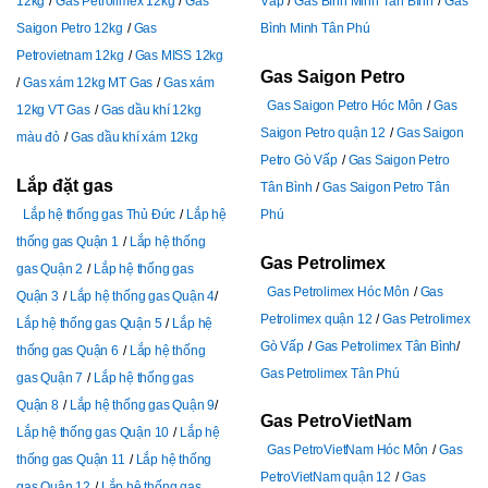
12kg
Gas Petrolimex 12kg
Gas
Vấp
Gas Bình Minh Tân Bình
Gas
Saigon Petro 12kg
Gas
Bình Minh Tân Phú
Petrovietnam 12kg
Gas MISS 12kg
Gas Saigon Petro
Gas xám 12kg MT Gas
Gas xám
Gas Saigon Petro Hóc Môn
Gas
12kg VT Gas
Gas dầu khí 12kg
Saigon Petro quận 12
Gas Saigon
màu đỏ
Gas dầu khí xám 12kg
Petro Gò Vấp
Gas Saigon Petro
Lắp đặt gas
Tân Bình
Gas Saigon Petro Tân
Lắp hệ thống gas Thủ Đức
Lắp hệ
Phú
thống gas Quận 1
Lắp hệ thống
Gas Petrolimex
gas Quận 2
Lắp hệ thống gas
Gas Petrolimex Hóc Môn
Gas
Quận 3
Lắp hệ thống gas Quận 4
Petrolimex quận 12
Gas Petrolimex
Lắp hệ thống gas Quận 5
Lắp hệ
Gò Vấp
Gas Petrolimex Tân Bình
thống gas Quận 6
Lắp hệ thống
Gas Petrolimex Tân Phú
gas Quận 7
Lắp hệ thống gas
Quận 8
Lắp hệ thống gas Quận 9
Gas PetroVietNam
Lắp hệ thống gas Quận 10
Lắp hệ
Gas PetroVietNam Hóc Môn
Gas
thống gas Quận 11
Lắp hệ thống
PetroVietNam quận 12
Gas
gas Quận 12
Lắp hệ thống gas