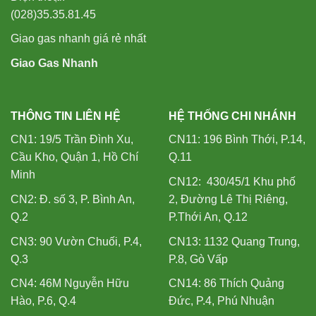
(028)35.35.81.45
Giao gas nhanh giá rẻ nhất
Giao Gas Nhanh
THÔNG TIN LIÊN HỆ
HỆ THỐNG CHI NHÁNH
CN1: 19/5 Trần Đình Xu,
CN11: 196 Bình Thới, P.14,
Cầu Kho, Quận 1, Hồ Chí
Q.11
Minh
CN12: 430/45/1 Khu phố
CN2: Đ. số 3, P. Bình An,
2, Đường Lê Thị Riêng,
Q.2
P.Thới An, Q.12
CN3: 90 Vườn Chuối, P.4,
CN13: 1132 Quang Trung,
Q.3
P.8, Gò Vấp
CN4: 46M Nguyễn Hữu
CN14: 86 Thích Quảng
Hào, P.6, Q.4
Đức, P.4, Phú Nhuận