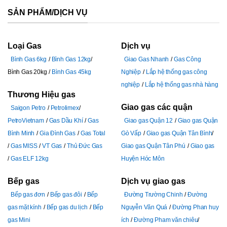
SẢN PHẨM/DỊCH VỤ
Loại Gas
Dịch vụ
Bình Gas 6kg
Bình Gas 12kg
Giao Gas Nhanh
Gas Công
Bình Gas 20kg
Bình Gas 45kg
Nghiệp
Lắp hệ thống gas công
nghiệp
Lắp hệ thống gas nhà hàng
Thương Hiệu gas
Giao gas các quận
Saigon Petro
Petrolimex
PetroVietnam
Gas Dầu Khí
Gas
Giao gas Quận 12
Giao gas Quận
Bình Minh
Gia Đình Gas
Gas Total
Gò Vấp
Giao gas Quận Tân Bình
Gas MISS
VT Gas
Thủ Đức Gas
Giao gas Quận Tân Phú
Giao gas
Gas ELF 12kg
Huyện Hóc Môn
Bếp gas
Dịch vụ giao gas
Bếp gas đơn
Bếp gas đôi
Bếp
Đường Trường Chinh
Đường
gas mặt kính
Bếp gas du lịch
Bếp
Nguyễn Văn Quá
Đường Phan huy
gas Mini
ích
Đường Pham văn chiêu