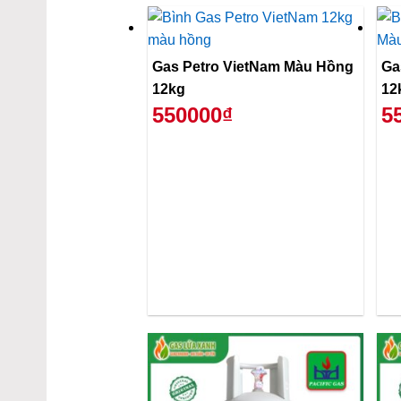
Gas Petro VietNam Màu Hồng
Ga
12kg
12
550000₫
5