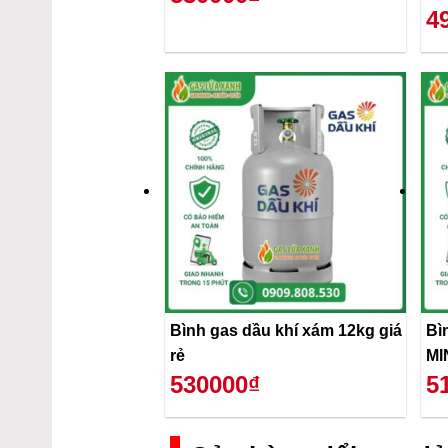
4
Bình gas dầu khí xám 12kg giá
Bì
rẻ
MI
530000₫
5