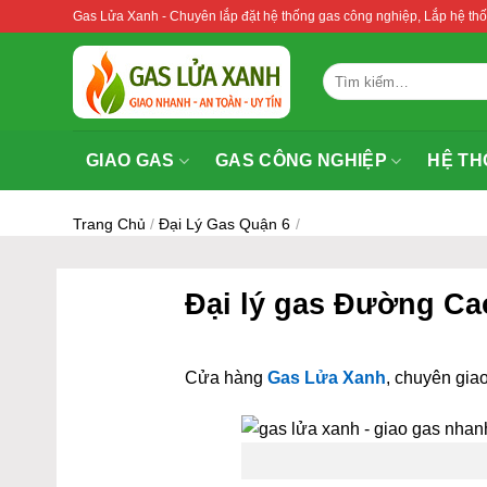
Bỏ
Gas Lửa Xanh - Chuyên lắp đặt hệ thống gas công nghiệp, Lắp hệ 
qua
nội
Tìm
dung
kiếm:
GIAO GAS
GAS CÔNG NGHIỆP
HỆ TH
Trang Chủ
/
Đại Lý Gas Quận 6
/
Đại lý gas Đường Ca
Cửa hàng
Gas Lửa Xanh
, chuyên giao