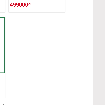
499000₫
m