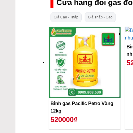
Cửa hàng đổi gas đỏ
Giá Cao - Thấp
Giá Thấp - Cao
Bì
nh
5
Bình gas Pacific Petro Vàng
12kg
520000₫