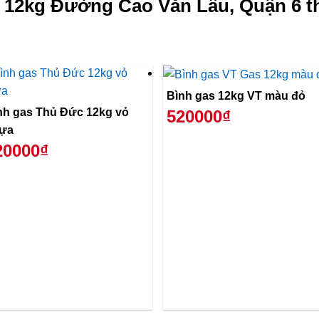
 12kg Đường Cao Văn Lầu, Quận 6 t
Bình gas 12kg VT màu đỏ
nh gas Thủ Đức 12kg vỏ
520000₫
ựa
20000₫