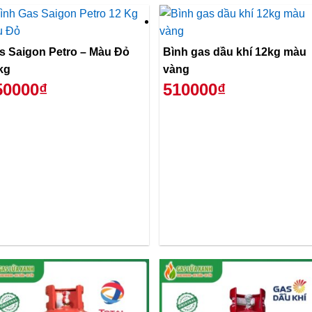
s Saigon Petro – Màu Đỏ
Bình gas dầu khí 12kg màu
kg
vàng
50000₫
510000₫