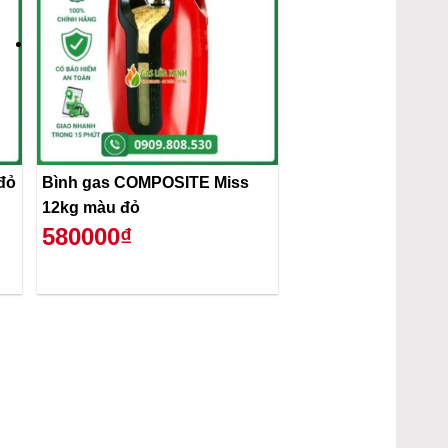
đỏ
Bình gas COMPOSITE Miss
12kg màu đỏ
580000₫