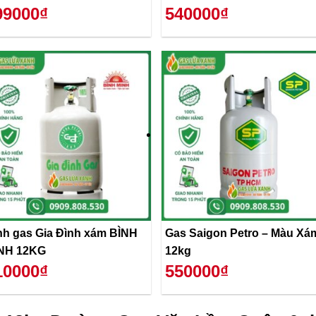
99000₫
540000₫
nh gas Gia Đình xám BÌNH
Gas Saigon Petro – Màu Xá
NH 12KG
12kg
10000₫
550000₫