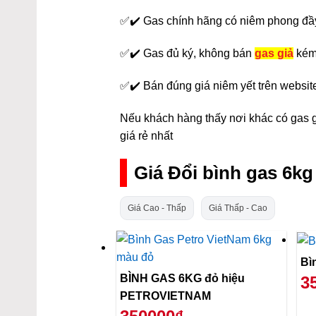
✅✔️ Gas chính hãng có niêm phong đầ
✅✔️ Gas đủ ký, không bán
gas giả
kém
✅✔️ Bán đúng giá niêm yết trên websit
Nếu khách hàng thấy nơi khác có gas gi
giá rẻ nhất
Giá Đổi bình gas 6k
Giá Cao - Thấp
Giá Thấp - Cao
BÌNH GAS 6KG đỏ hiệu
3
PETROVIETNAM