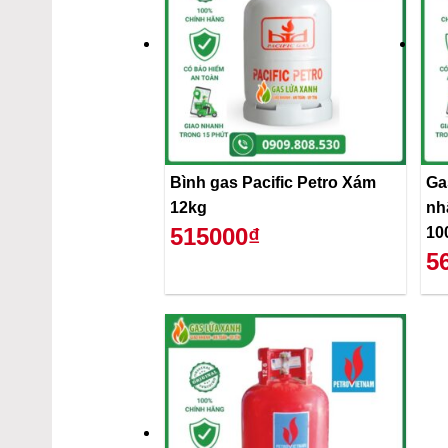
Bình gas Pacific Petro Xám
Ga
12kg
nh
515000₫
10
5