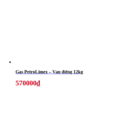
Gas PetroLimex – Van đứng 12kg
570000₫