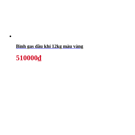
Bình gas dầu khí 12kg màu vàng
510000₫