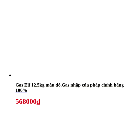
Gas Elf 12.5kg màu đỏ,Gas nhập của pháp chính hãng
100%
568000₫