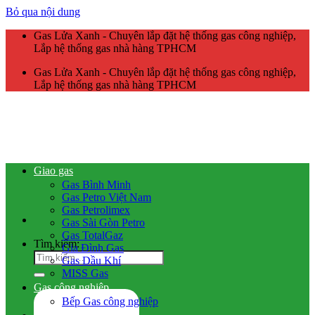
Bỏ qua nội dung
Gas Lửa Xanh - Chuyên lắp đặt hệ thống gas công nghiệp,
Lắp hệ thống gas nhà hàng TPHCM
Gas Lửa Xanh - Chuyên lắp đặt hệ thống gas công nghiệp,
Lắp hệ thống gas nhà hàng TPHCM
Giao gas
Gas Bình Minh
Gas Petro Việt Nam
Gas Petrolimex
Gas Sài Gòn Petro
Gas TotalGaz
Tìm kiếm:
Gia Đình Gas
Gas Dầu Khí
MISS Gas
Gas công nghiệp
Bếp Gas công nghiệp