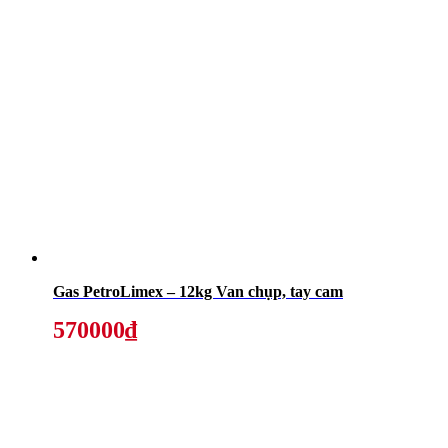
Gas PetroLimex – 12kg Van chụp, tay cam
570000₫