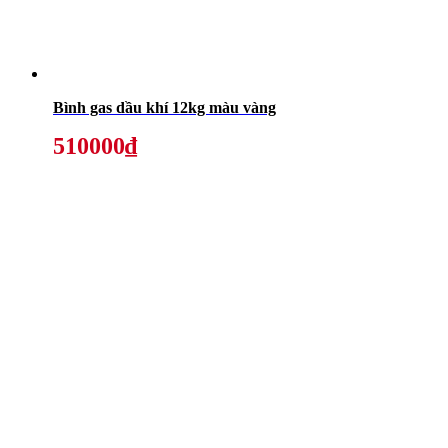
Bình gas dầu khí 12kg màu vàng
510000₫