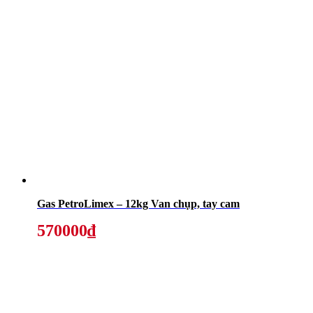
Gas PetroLimex – 12kg Van chụp, tay cam
570000₫