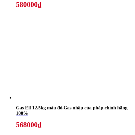
580000₫
Gas Elf 12.5kg màu đỏ,Gas nhập của pháp chính hãng
100%
568000₫