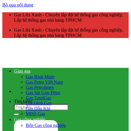
Bỏ qua nội dung
Gas Lửa Xanh - Chuyên lắp đặt hệ thống gas công nghiệp,
Lắp hệ thống gas nhà hàng TPHCM
Gas Lửa Xanh - Chuyên lắp đặt hệ thống gas công nghiệp,
Lắp hệ thống gas nhà hàng TPHCM
Giao gas
Gas Bình Minh
Gas Petro Việt Nam
Gas Petrolimex
Gas Sài Gòn Petro
Gas TotalGaz
Tìm kiếm:
Gia Đình Gas
Gas Dầu Khí
MISS Gas
Gas công nghiệp
Bếp Gas công nghiệp