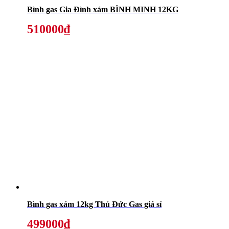
Bình gas Gia Đình xám BÌNH MINH 12KG
510000₫
Bình gas xám 12kg Thủ Đức Gas giá sỉ
499000₫