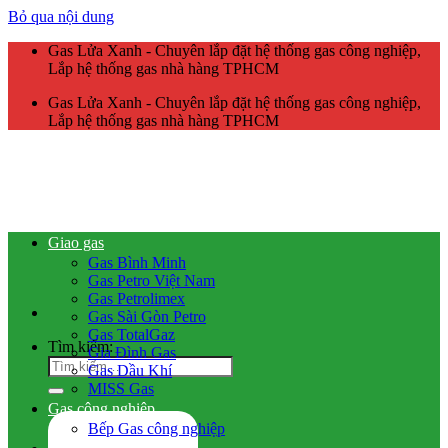
Bỏ qua nội dung
Gas Lửa Xanh - Chuyên lắp đặt hệ thống gas công nghiệp,
Lắp hệ thống gas nhà hàng TPHCM
Gas Lửa Xanh - Chuyên lắp đặt hệ thống gas công nghiệp,
Lắp hệ thống gas nhà hàng TPHCM
Giao gas
Gas Bình Minh
Gas Petro Việt Nam
Gas Petrolimex
Gas Sài Gòn Petro
Gas TotalGaz
Tìm kiếm:
Gia Đình Gas
Gas Dầu Khí
MISS Gas
Gas công nghiệp
Bếp Gas công nghiệp