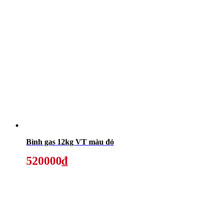
Bình gas 12kg VT màu đỏ
520000₫