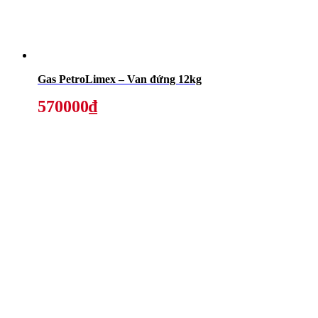
Gas PetroLimex – Van đứng 12kg
570000₫