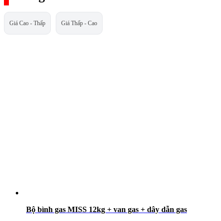
Giá Cao - Thấp
Giá Thấp - Cao
Bộ bình gas MISS 12kg + van gas + dây dẫn gas