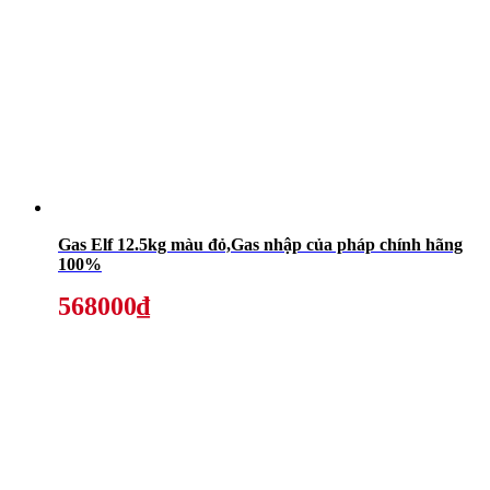
Gas Elf 12.5kg màu đỏ,Gas nhập của pháp chính hãng
100%
568000₫