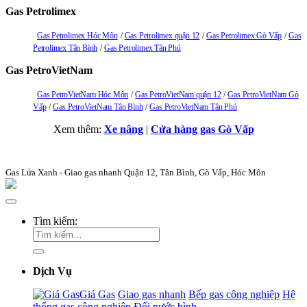
Gas Petrolimex
Gas Petrolimex Hóc Môn
Gas Petrolimex quận 12
Gas Petrolimex Gò Vấp
Gas
Petrolimex Tân Bình
Gas Petrolimex Tân Phú
Gas PetroVietNam
Gas PetroVietNam Hóc Môn
Gas PetroVietNam quận 12
Gas PetroVietNam Gò
Vấp
Gas PetroVietNam Tân Bình
Gas PetroVietNam Tân Phú
Xem thêm:
Xe nâng
|
Cửa hàng gas Gò Vấp
Gas Lửa Xanh - Giao gas nhanh Quận 12, Tân Bình, Gò Vấp, Hóc Môn
Tìm kiếm:
Dịch Vụ
Giá Gas
Giao gas nhanh
Bếp gas công nghiệp
Hệ
thống gas công nghiệp
Đổi nước bình