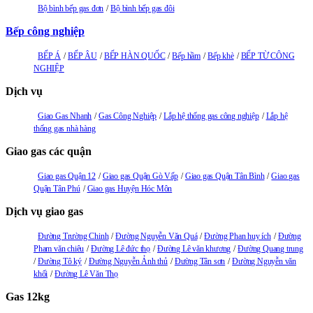
Bộ bình bếp gas đơn
Bộ bình bếp gas đôi
Bếp công nghiệp
BẾP Á
BẾP ÂU
BẾP HÀN QUỐC
Bếp hầm
Bếp khè
BẾP TỪ CÔNG
NGHIỆP
Dịch vụ
Giao Gas Nhanh
Gas Công Nghiệp
Lắp hệ thống gas công nghiệp
Lắp hệ
thống gas nhà hàng
Giao gas các quận
Giao gas Quận 12
Giao gas Quận Gò Vấp
Giao gas Quận Tân Bình
Giao gas
Quận Tân Phú
Giao gas Huyện Hóc Môn
Dịch vụ giao gas
Đường Trường Chinh
Đường Nguyễn Văn Quá
Đường Phan huy ích
Đường
Pham văn chiêu
Đường Lê đức thọ
Đường Lê văn khương
Đường Quang trung
Đường Tô ký
Đường Nguyễn Ảnh thủ
Đường Tân sơn
Đường Nguyễn văn
khối
Đường Lê Văn Thọ
Gas 12kg