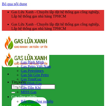
Bỏ qua nội dung
Gas Lửa Xanh - Chuyên lắp đặt hệ thống gas công nghiệp,
Lắp hệ thống gas nhà hàng TPHCM
Gas Lửa Xanh - Chuyên lắp đặt hệ thống gas công nghiệp,
Lắp hệ thống gas nhà hàng TPHCM
Giao gas
Gas Bình Minh
Gas Petro Việt Nam
Gas Petrolimex
Gas Sài Gòn Petro
Gas TotalGaz
Tìm kiếm:
Gia Đình Gas
Gas Dầu Khí
MISS Gas
Gas công nghiệp
Bếp Gas công nghiệp