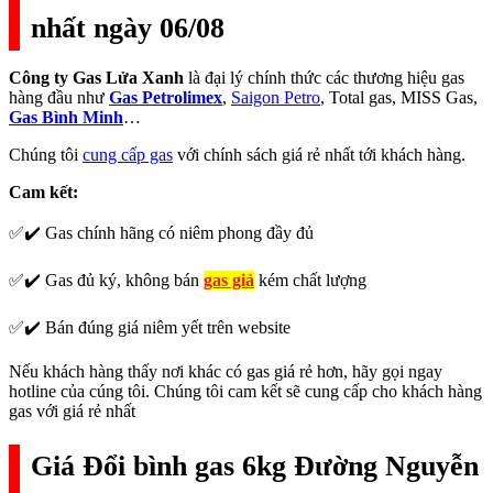
nhất ngày 06/08
Công ty Gas Lửa Xanh
là đại lý chính thức các thương hiệu gas
hàng đầu như
Gas Petrolimex
,
Saigon Petro
, Total gas, MISS Gas,
Gas Bình Minh
…
Chúng tôi
cung cấp gas
với chính sách giá rẻ nhất tới khách hàng.
Cam kết:
✅✔️ Gas chính hãng có niêm phong đầy đủ
✅✔️ Gas đủ ký, không bán
gas giả
kém chất lượng
✅✔️ Bán đúng giá niêm yết trên website
Nếu khách hàng thấy nơi khác có gas giá rẻ hơn, hãy gọi ngay
hotline của cúng tôi. Chúng tôi cam kết sẽ cung cấp cho khách hàng
gas với giá rẻ nhất
Giá Đổi bình gas 6kg Đường Nguyễn