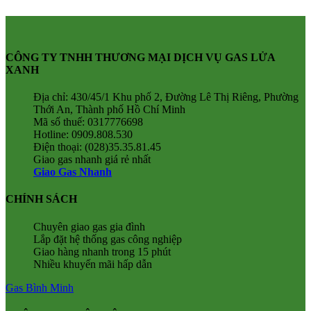
CÔNG TY TNHH THƯƠNG MẠI DỊCH VỤ GAS LỬA
XANH
Địa chỉ: 430/45/1 Khu phố 2, Đường Lê Thị Riêng, Phường
Thới An, Thành phố Hồ Chí Minh
Mã số thuế: 0317776698
Hotline: 0909.808.530
Điện thoại: (028)35.35.81.45
Giao gas nhanh giá rẻ nhất
Giao Gas Nhanh
CHÍNH SÁCH
Chuyên giao gas gia đình
Lắp đặt hệ thống gas công nghiệp
Giao hàng nhanh trong 15 phút
Nhiều khuyến mãi hấp dẫn
Gas Bình Minh