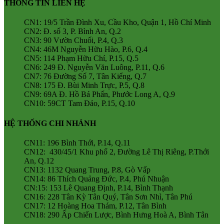
THÔNG TIN LIÊN HỆ
CN1: 19/5 Trần Đình Xu, Cầu Kho, Quận 1, Hồ Chí Minh
CN2: Đ. số 3, P. Bình An, Q.2
CN3: 90 Vườn Chuối, P.4, Q.3
CN4: 46M Nguyễn Hữu Hào, P.6, Q.4
CN5: 114 Phạm Hữu Chí, P.15, Q.5
CN6: 249 Đ. Nguyễn Văn Luông, P.11, Q.6
CN7: 76 Đường Số 7, Tân Kiểng, Q.7
CN8: 175 Đ. Bùi Minh Trực, P.5, Q.8
CN9: 69A Đ. Hồ Bá Phấn, Phước Long A, Q.9
CN10: 59CT Tam Đảo, P.15, Q.10
HỆ THỐNG CHI NHÁNH
CN11: 196 Bình Thới, P.14, Q.11
CN12: 430/45/1 Khu phố 2, Đường Lê Thị Riêng, P.Thới
An, Q.12
CN13: 1132 Quang Trung, P.8, Gò Vấp
CN14: 86 Thích Quảng Đức, P.4, Phú Nhuận
CN:15: 153 Lê Quang Định, P.14, Bình Thạnh
CN16: 228 Tân Kỳ Tân Quý, Tân Sơn Nhì, Tân Phú
CN17: 12 Hoàng Hoa Thám, P.12, Tân Bình
CN18: 290 Ấp Chiến Lược, Bình Hưng Hoà A, Bình Tân