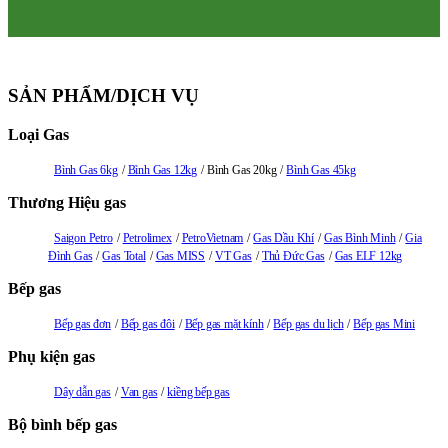
SẢN PHẨM/DỊCH VỤ
Loại Gas
Bình Gas 6kg
Bình Gas 12kg
Bình Gas 20kg
Bình Gas 45kg
Thương Hiệu gas
Saigon Petro
Petrolimex
PetroVietnam
Gas Dầu Khí
Gas Bình Minh
Gia
Đình Gas
Gas Total
Gas MISS
VT Gas
Thủ Đức Gas
Gas ELF 12kg
Bếp gas
Bếp gas đơn
Bếp gas đôi
Bếp gas mặt kính
Bếp gas du lịch
Bếp gas Mini
Phụ kiện gas
Dây dẫn gas
Van gas
kiềng bếp gas
Bộ bình bếp gas