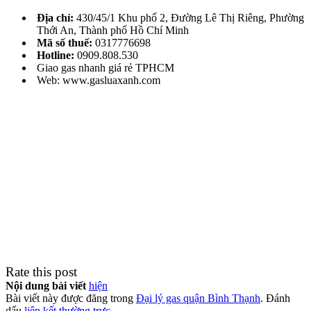
Địa chỉ:
430/45/1 Khu phố 2, Đường Lê Thị Riêng, Phường
Thới An, Thành phố Hồ Chí Minh
Mã số thuế:
0317776698
Hotline:
0909.808.530
Giao gas nhanh giá rẻ TPHCM
Web: www.gasluaxanh.com
Rate this post
Nội dung bài viết
hiện
Bài viết này được đăng trong
Đại lý gas quận Bình Thạnh
. Đánh
dấu
liên kết thường trực
.