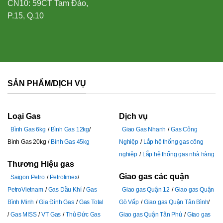
CN10: 59CT Tam Đảo,
P.15, Q.10
SẢN PHẨM/DỊCH VỤ
Loại Gas
Dịch vụ
Bình Gas 6kg
Bình Gas 12kg
Giao Gas Nhanh
Gas Công
Bình Gas 20kg
Bình Gas 45kg
Nghiệp
Lắp hệ thống gas công
nghiệp
Lắp hệ thống gas nhà hàng
Thương Hiệu gas
Giao gas các quận
Saigon Petro
Petrolimex
PetroVietnam
Gas Dầu Khí
Gas
Giao gas Quận 12
Giao gas Quận
Bình Minh
Gia Đình Gas
Gas Total
Gò Vấp
Giao gas Quận Tân Bình
Gas MISS
VT Gas
Thủ Đức Gas
Giao gas Quận Tân Phú
Giao gas