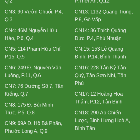
Q.2
P.Thới An, Q.12
CN3: 90 Vườn Chuối, P.4,
CN13: 1132 Quang Trung,
Q.3
P.8, Gò Vấp
CN4: 46M Nguyễn Hữu
CN14: 86 Thích Quảng
Hào, P.6, Q.4
Đức, P.4, Phú Nhuận
CN5: 114 Phạm Hữu Chí,
CN:15: 153 Lê Quang
P.15, Q.5
Định, P.14, Bình Thạnh
CN6: 249 Đ. Nguyễn Văn
CN16: 228 Tân Kỳ Tân
Luông, P.11, Q.6
Quý, Tân Sơn Nhì, Tân
Phú
CN7: 76 Đường Số 7, Tân
Kiểng, Q.7
CN17: 12 Hoàng Hoa
Thám, P.12, Tân Bình
CN8: 175 Đ. Bùi Minh
Trực, P.5, Q.8
CN18: 290 Ấp Chiến
Lược, Bình Hưng Hoà A,
CN9: 69A Đ. Hồ Bá Phấn,
Bình Tân
Phước Long A, Q.9