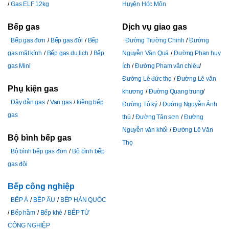
Gas ELF 12kg
Huyện Hóc Môn
Bếp gas
Dịch vụ giao gas
Bếp gas đơn
Bếp gas đôi
Bếp
Đường Trường Chinh
Đường
gas mặt kính
Bếp gas du lịch
Bếp
Nguyễn Văn Quá
Đường Phan huy
gas Mini
ích
Đường Pham văn chiêu
Đường Lê đức thọ
Đường Lê văn
Phụ kiện gas
khương
Đường Quang trung
Dây dẫn gas
Van gas
kiềng bếp
Đường Tô ký
Đường Nguyễn Ảnh
gas
thủ
Đường Tân sơn
Đường
Nguyễn văn khối
Đường Lê Văn
Bộ bình bếp gas
Thọ
Bộ bình bếp gas đơn
Bộ bình bếp
gas đôi
Bếp công nghiệp
BẾP Á
BẾP ÂU
BẾP HÀN QUỐC
Bếp hầm
Bếp khè
BẾP TỪ
CÔNG NGHIỆP