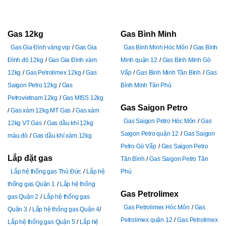
Gas 12kg
Gas Bình Minh
Gas Gia Đình vàng vip
Gas Gia
Gas Bình Minh Hóc Môn
Gas Bình
Đình đỏ 12kg
Gas Gia Đình xám
Minh quận 12
Gas Bình Minh Gò
12kg
Gas Petrolimex 12kg
Gas
Vấp
Gas Bình Minh Tân Bình
Gas
Saigon Petro 12kg
Gas
Bình Minh Tân Phú
Petrovietnam 12kg
Gas MISS 12kg
Gas Saigon Petro
Gas xám 12kg MT Gas
Gas xám
Gas Saigon Petro Hóc Môn
Gas
12kg VT Gas
Gas dầu khí 12kg
Saigon Petro quận 12
Gas Saigon
màu đỏ
Gas dầu khí xám 12kg
Petro Gò Vấp
Gas Saigon Petro
Lắp đặt gas
Tân Bình
Gas Saigon Petro Tân
Lắp hệ thống gas Thủ Đức
Lắp hệ
Phú
thống gas Quận 1
Lắp hệ thống
Gas Petrolimex
gas Quận 2
Lắp hệ thống gas
Gas Petrolimex Hóc Môn
Gas
Quận 3
Lắp hệ thống gas Quận 4
Petrolimex quận 12
Gas Petrolimex
Lắp hệ thống gas Quận 5
Lắp hệ