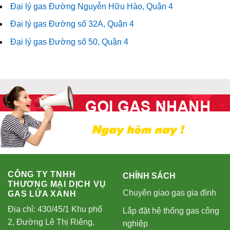
Đại lý gas Đường Nguyễn Hữu Hào, Quận 4
Đại lý gas Đường số 32A, Quận 4
Đại lý gas Đường số 50, Quận 4
CÔNG TY TNHH
CHÍNH SÁCH
THƯƠNG MẠI DỊCH VỤ
Chuyên giao gas gia đình
GAS LỬA XANH
Địa chỉ: 430/45/1 Khu phố
Lắp đặt hệ thống gas công
2, Đường Lê Thị Riêng,
nghiệp