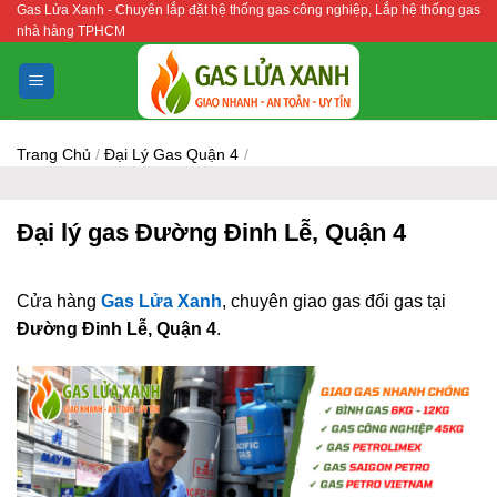
Gas Lửa Xanh - Chuyên lắp đặt hệ thống gas công nghiệp, Lắp hệ thống gas
Bỏ
nhà hàng TPHCM
qua
nội
dung
Trang Chủ
/
Đại Lý Gas Quận 4
/
Đại lý gas Đường Đinh Lễ, Quận 4
Cửa hàng
Gas Lửa Xanh
, chuyên giao gas đổi gas tại
Đường Đinh Lễ, Quận 4
.