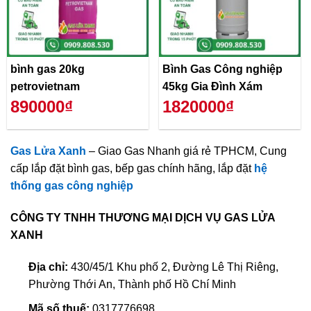
bình gas 20kg
Bình Gas Công nghiệp
petrovietnam
45kg Gia Đình Xám
890000₫
1820000₫
Gas Lửa Xanh
– Giao Gas Nhanh giá rẻ TPHCM, Cung
cấp lắp đặt bình gas, bếp gas chính hãng, lắp đặt
hệ
thống gas công nghiệp
CÔNG TY TNHH THƯƠNG MẠI DỊCH VỤ GAS LỬA
XANH
Địa chỉ:
430/45/1 Khu phố 2, Đường Lê Thị Riêng,
Phường Thới An, Thành phố Hồ Chí Minh
Mã số thuế:
0317776698