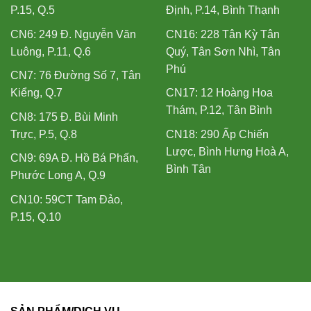
P.15, Q.5
Định, P.14, Bình Thạnh
CN6: 249 Đ. Nguyễn Văn
CN16: 228 Tân Kỳ Tân
Luông, P.11, Q.6
Quý, Tân Sơn Nhì, Tân
Phú
CN7: 76 Đường Số 7, Tân
Kiểng, Q.7
CN17: 12 Hoàng Hoa
Thám, P.12, Tân Bình
CN8: 175 Đ. Bùi Minh
Trực, P.5, Q.8
CN18: 290 Ấp Chiến
Lược, Bình Hưng Hoà A,
CN9: 69A Đ. Hồ Bá Phấn,
Bình Tân
Phước Long A, Q.9
CN10: 59CT Tam Đảo,
P.15, Q.10