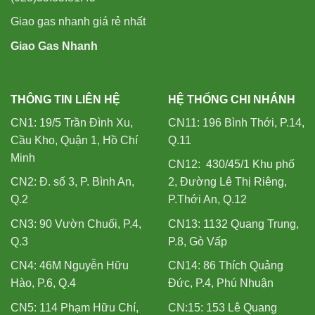
Giao gas nhanh giá rẻ nhất
Giao Gas Nhanh
THÔNG TIN LIÊN HỆ
HỆ THỐNG CHI NHÁNH
CN1: 19/5 Trần Đình Xu,
CN11: 196 Bình Thới, P.14,
Cầu Kho, Quận 1, Hồ Chí
Q.11
Minh
CN12: 430/45/1 Khu phố
CN2: Đ. số 3, P. Bình An,
2, Đường Lê Thị Riêng,
Q.2
P.Thới An, Q.12
CN3: 90 Vườn Chuối, P.4,
CN13: 1132 Quang Trung,
Q.3
P.8, Gò Vấp
CN4: 46M Nguyễn Hữu
CN14: 86 Thích Quảng
Hào, P.6, Q.4
Đức, P.4, Phú Nhuận
CN5: 114 Phạm Hữu Chí,
CN:15: 153 Lê Quang