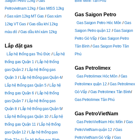
Saigon Petro 12kg
Gas
Bình Minh Tân Phú
Petrovietnam 12kg
Gas MISS 12kg
Gas Saigon Petro
Gas xám 12kg MT Gas
Gas xám
Gas Saigon Petro Hóc Môn
Gas
12kg VT Gas
Gas dầu khí 12kg
Saigon Petro quận 12
Gas Saigon
màu đỏ
Gas dầu khí xám 12kg
Petro Gò Vấp
Gas Saigon Petro
Lắp đặt gas
Tân Bình
Gas Saigon Petro Tân
Lắp hệ thống gas Thủ Đức
Lắp hệ
Phú
thống gas Quận 1
Lắp hệ thống
Gas Petrolimex
gas Quận 2
Lắp hệ thống gas
Gas Petrolimex Hóc Môn
Gas
Quận 3
Lắp hệ thống gas Quận 4
Petrolimex quận 12
Gas Petrolimex
Lắp hệ thống gas Quận 5
Lắp hệ
Gò Vấp
Gas Petrolimex Tân Bình
thống gas Quận 6
Lắp hệ thống
Gas Petrolimex Tân Phú
gas Quận 7
Lắp hệ thống gas
Quận 8
Lắp hệ thống gas Quận 9
Gas PetroVietNam
Lắp hệ thống gas Quận 10
Lắp hệ
Gas PetroVietNam Hóc Môn
Gas
thống gas Quận 11
Lắp hệ thống
PetroVietNam quận 12
Gas
gas Quận 12
Lắp hệ thống gas
PetroVietNam Gò Vấp
Gas
Bình Tân
Lắp hệ thống gas Bình