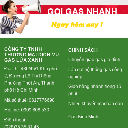
CÔNG TY TNHH
CHÍNH SÁCH
THƯƠNG MẠI DỊCH VỤ
Chuyên giao gas gia đình
GAS LỬA XANH
Địa chỉ: 430/45/1 Khu phố
Lắp đặt hệ thống gas công
2, Đường Lê Thị Riêng,
nghiệp
Phường Thới An, Thành
Giao hàng nhanh trong 15
phố Hồ Chí Minh
phút
Mã số thuế: 0317776698
Nhiều khuyến mãi hấp dẫn
Hotline: 0909.808.530
Gas Bình Minh
Điện thoại:
(028)35.35.81.45