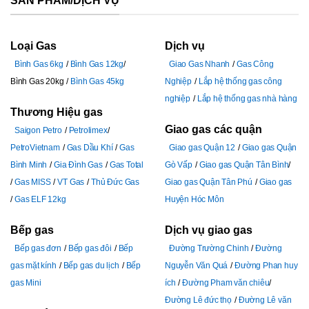
SẢN PHẨM/DỊCH VỤ
Loại Gas
Dịch vụ
Bình Gas 6kg
Bình Gas 12kg
Giao Gas Nhanh
Gas Công
Bình Gas 20kg
Bình Gas 45kg
Nghiệp
Lắp hệ thống gas công
nghiệp
Lắp hệ thống gas nhà hàng
Thương Hiệu gas
Giao gas các quận
Saigon Petro
Petrolimex
PetroVietnam
Gas Dầu Khí
Gas
Giao gas Quận 12
Giao gas Quận
Bình Minh
Gia Đình Gas
Gas Total
Gò Vấp
Giao gas Quận Tân Bình
Gas MISS
VT Gas
Thủ Đức Gas
Giao gas Quận Tân Phú
Giao gas
Gas ELF 12kg
Huyện Hóc Môn
Bếp gas
Dịch vụ giao gas
Bếp gas đơn
Bếp gas đôi
Bếp
Đường Trường Chinh
Đường
gas mặt kính
Bếp gas du lịch
Bếp
Nguyễn Văn Quá
Đường Phan huy
gas Mini
ích
Đường Pham văn chiêu
Đường Lê đức thọ
Đường Lê văn