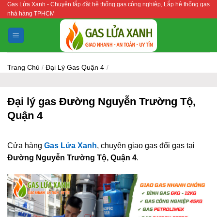
Gas Lửa Xanh - Chuyên lắp đặt hệ thống gas công nghiệp, Lắp hệ thống gas
Bỏ
nhà hàng TPHCM
qua
nội
dung
Trang Chủ
/
Đại Lý Gas Quận 4
/
Đại lý gas Đường Nguyễn Trường Tộ,
Quận 4
Cửa hàng
Gas Lửa Xanh
, chuyên giao gas đổi gas tại
Đường Nguyễn Trường Tộ, Quận 4
.