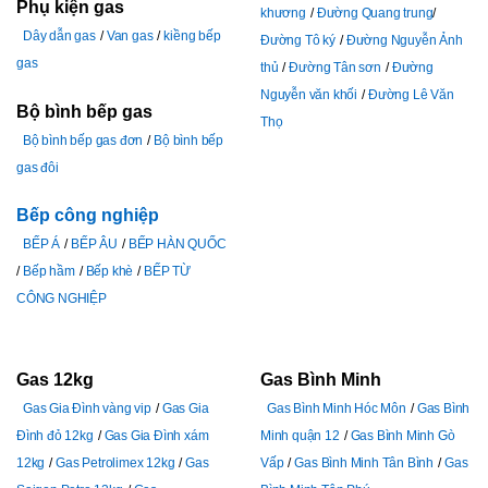
Phụ kiện gas
khương
Đường Quang trung
Dây dẫn gas
Van gas
kiềng bếp
Đường Tô ký
Đường Nguyễn Ảnh
gas
thủ
Đường Tân sơn
Đường
Nguyễn văn khối
Đường Lê Văn
Bộ bình bếp gas
Thọ
Bộ bình bếp gas đơn
Bộ bình bếp
gas đôi
Bếp công nghiệp
BẾP Á
BẾP ÂU
BẾP HÀN QUỐC
Bếp hầm
Bếp khè
BẾP TỪ
CÔNG NGHIỆP
Gas 12kg
Gas Bình Minh
Gas Gia Đình vàng vip
Gas Gia
Gas Bình Minh Hóc Môn
Gas Bình
Đình đỏ 12kg
Gas Gia Đình xám
Minh quận 12
Gas Bình Minh Gò
12kg
Gas Petrolimex 12kg
Gas
Vấp
Gas Bình Minh Tân Bình
Gas