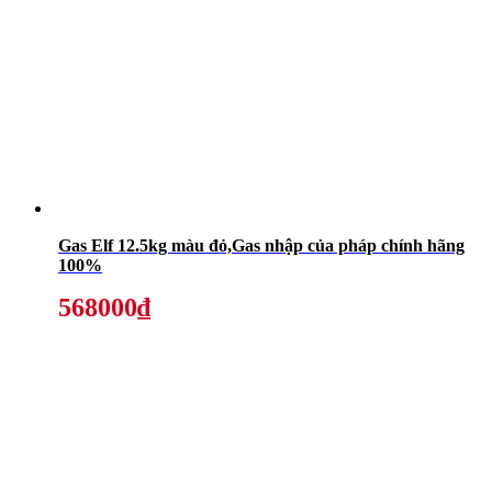
Gas Elf 12.5kg màu đỏ,Gas nhập của pháp chính hãng
100%
568000₫