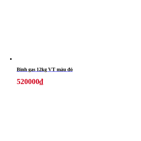
Bình gas 12kg VT màu đỏ
520000₫