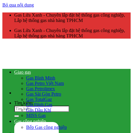
Bỏ qua nội dung
Gas Lửa Xanh - Chuyên lắp đặt hệ thống gas công nghiệp,
Lắp hệ thống gas nhà hàng TPHCM
Gas Lửa Xanh - Chuyên lắp đặt hệ thống gas công nghiệp,
Lắp hệ thống gas nhà hàng TPHCM
Giao gas
Gas Bình Minh
Gas Petro Việt Nam
Gas Petrolimex
Gas Sài Gòn Petro
Gas TotalGaz
Tìm kiếm:
Gia Đình Gas
Gas Dầu Khí
MISS Gas
Gas công nghiệp
Bếp Gas công nghiệp