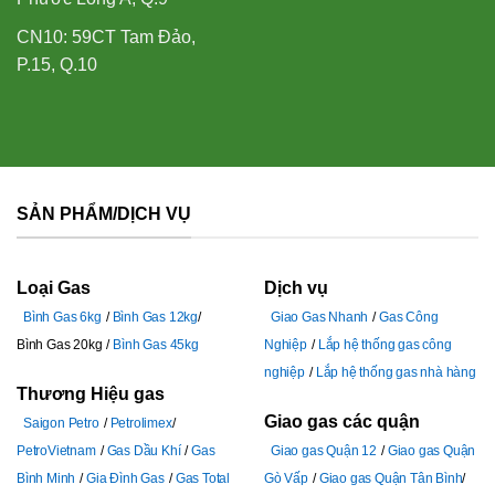
CN10: 59CT Tam Đảo,
P.15, Q.10
SẢN PHẨM/DỊCH VỤ
Loại Gas
Dịch vụ
Bình Gas 6kg
Bình Gas 12kg
Giao Gas Nhanh
Gas Công
Bình Gas 20kg
Bình Gas 45kg
Nghiệp
Lắp hệ thống gas công
nghiệp
Lắp hệ thống gas nhà hàng
Thương Hiệu gas
Giao gas các quận
Saigon Petro
Petrolimex
PetroVietnam
Gas Dầu Khí
Gas
Giao gas Quận 12
Giao gas Quận
Bình Minh
Gia Đình Gas
Gas Total
Gò Vấp
Giao gas Quận Tân Bình