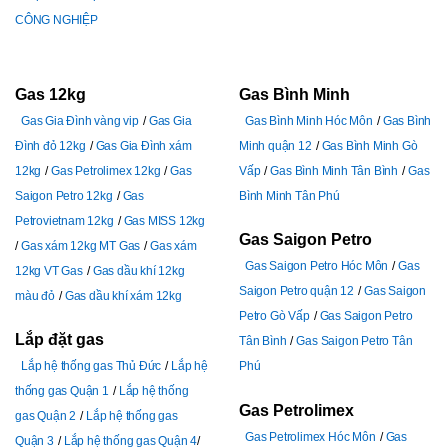
CÔNG NGHIỆP
Gas 12kg
Gas Bình Minh
Gas Gia Đình vàng vip
Gas Gia
Gas Bình Minh Hóc Môn
Gas Bình
Đình đỏ 12kg
Gas Gia Đình xám
Minh quận 12
Gas Bình Minh Gò
12kg
Gas Petrolimex 12kg
Gas
Vấp
Gas Bình Minh Tân Bình
Gas
Saigon Petro 12kg
Gas
Bình Minh Tân Phú
Petrovietnam 12kg
Gas MISS 12kg
Gas Saigon Petro
Gas xám 12kg MT Gas
Gas xám
Gas Saigon Petro Hóc Môn
Gas
12kg VT Gas
Gas dầu khí 12kg
Saigon Petro quận 12
Gas Saigon
màu đỏ
Gas dầu khí xám 12kg
Petro Gò Vấp
Gas Saigon Petro
Lắp đặt gas
Tân Bình
Gas Saigon Petro Tân
Lắp hệ thống gas Thủ Đức
Lắp hệ
Phú
thống gas Quận 1
Lắp hệ thống
Gas Petrolimex
gas Quận 2
Lắp hệ thống gas
Gas Petrolimex Hóc Môn
Gas
Quận 3
Lắp hệ thống gas Quận 4