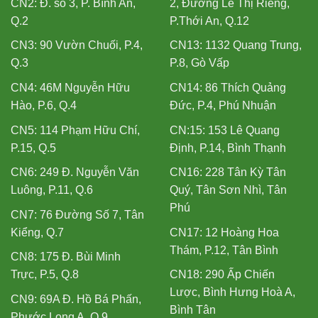
CN2: Đ. số 3, P. Bình An,
2, Đường Lê Thị Riêng,
Q.2
P.Thới An, Q.12
CN3: 90 Vườn Chuối, P.4,
CN13: 1132 Quang Trung,
Q.3
P.8, Gò Vấp
CN4: 46M Nguyễn Hữu
CN14: 86 Thích Quảng
Hào, P.6, Q.4
Đức, P.4, Phú Nhuận
CN5: 114 Phạm Hữu Chí,
CN:15: 153 Lê Quang
P.15, Q.5
Định, P.14, Bình Thạnh
CN6: 249 Đ. Nguyễn Văn
CN16: 228 Tân Kỳ Tân
Luông, P.11, Q.6
Quý, Tân Sơn Nhì, Tân
Phú
CN7: 76 Đường Số 7, Tân
Kiểng, Q.7
CN17: 12 Hoàng Hoa
Thám, P.12, Tân Bình
CN8: 175 Đ. Bùi Minh
Trực, P.5, Q.8
CN18: 290 Ấp Chiến
Lược, Bình Hưng Hoà A,
CN9: 69A Đ. Hồ Bá Phấn,
Bình Tân
Phước Long A, Q.9