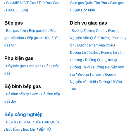
Gas MISS
VT Gas
Thủ Đức Gas
Giao gas Quận Tân Phú
Giao gas
Gas ELF 12kg
Huyện Hóc Môn
Bếp gas
Dịch vụ giao gas
Bếp gas đơn
Bếp gas đôi
Bếp
Đường Trường Chinh
Đường
gas mặt kính
Bếp gas du lịch
Bếp
Nguyễn Văn Quá
Đường Phan huy
gas Mini
ích
Đường Pham văn chiêu
Đường Lê đức thọ
Đường Lê văn
Phụ kiện gas
khương
Đường Quang trung
Dây dẫn gas
Van gas
kiềng bếp
Đường Tô ký
Đường Nguyễn Ảnh
gas
thủ
Đường Tân sơn
Đường
Nguyễn văn khối
Đường Lê Văn
Bộ bình bếp gas
Thọ
Bộ bình bếp gas đơn
Bộ bình bếp
gas đôi
Bếp công nghiệp
BẾP Á
BẾP ÂU
BẾP HÀN QUỐC
Bếp hầm
Bếp khè
BẾP TỪ