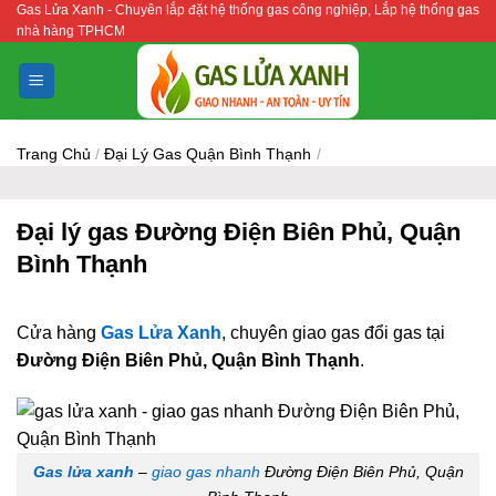
Gas Lửa Xanh - Chuyên lắp đặt hệ thống gas công nghiệp, Lắp hệ thống gas
Bỏ
nhà hàng TPHCM
qua
nội
dung
Trang Chủ
/
Đại Lý Gas Quận Bình Thạnh
/
Đại lý gas Đường Điện Biên Phủ, Quận
Bình Thạnh
Cửa hàng
Gas Lửa Xanh
, chuyên giao gas đổi gas tại
Đường Điện Biên Phủ, Quận Bình Thạnh
.
Gas lửa xanh
–
giao gas nhanh
Đường Điện Biên Phủ, Quận