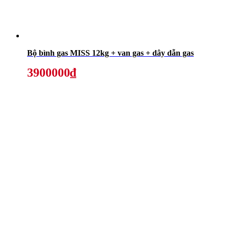
Bộ bình gas MISS 12kg + van gas + dây dẫn gas
3900000₫