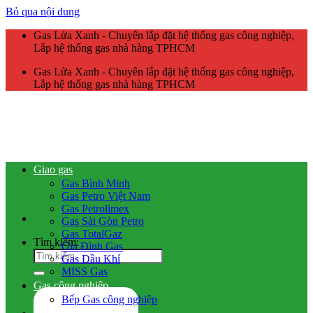
Bỏ qua nội dung
Gas Lửa Xanh - Chuyên lắp đặt hệ thống gas công nghiệp,
Lắp hệ thống gas nhà hàng TPHCM
Gas Lửa Xanh - Chuyên lắp đặt hệ thống gas công nghiệp,
Lắp hệ thống gas nhà hàng TPHCM
Giao gas
Gas Bình Minh
Gas Petro Việt Nam
Gas Petrolimex
Gas Sài Gòn Petro
Gas TotalGaz
Tìm kiếm:
Gia Đình Gas
Gas Dầu Khí
MISS Gas
Gas công nghiệp
Bếp Gas công nghiệp