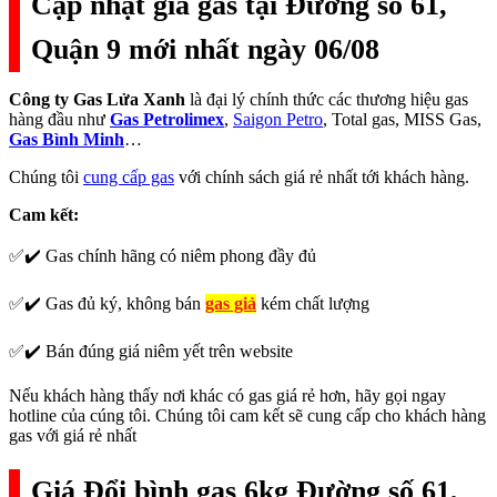
Cập nhật giá gas tại Đường số 61,
Quận 9 mới nhất ngày 06/08
Công ty Gas Lửa Xanh
là đại lý chính thức các thương hiệu gas
hàng đầu như
Gas Petrolimex
,
Saigon Petro
, Total gas, MISS Gas,
Gas Bình Minh
…
Chúng tôi
cung cấp gas
với chính sách giá rẻ nhất tới khách hàng.
Cam kết:
✅✔️ Gas chính hãng có niêm phong đầy đủ
✅✔️ Gas đủ ký, không bán
gas giả
kém chất lượng
✅✔️ Bán đúng giá niêm yết trên website
Nếu khách hàng thấy nơi khác có gas giá rẻ hơn, hãy gọi ngay
hotline của cúng tôi. Chúng tôi cam kết sẽ cung cấp cho khách hàng
gas với giá rẻ nhất
Giá Đổi bình gas 6kg Đường số 61,