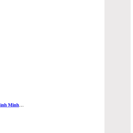
ình Minh
…