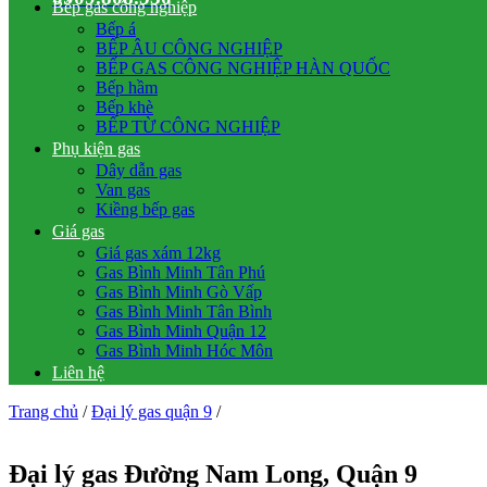
Bếp gas công nghiệp
Bếp á
BẾP ÂU CÔNG NGHIỆP
BẾP GAS CÔNG NGHIỆP HÀN QUỐC
Bếp hầm
Bếp khè
BẾP TỪ CÔNG NGHIỆP
Phụ kiện gas
Dây dẫn gas
Van gas
Kiềng bếp gas
Giá gas
Giá gas xám 12kg
Gas Bình Minh Tân Phú
Gas Bình Minh Gò Vấp
Gas Bình Minh Tân Bình
Gas Bình Minh Quận 12
Gas Bình Minh Hóc Môn
Liên hệ
Trang chủ
/
Đại lý gas quận 9
/
Đại lý gas Đường Nam Long, Quận 9