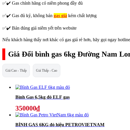
✅✔️ Gas chính hãng có niêm phong đầy đủ
✅✔️ Gas đủ ký, không bán
gas giả
kém chất lượng
✅✔️ Bán đúng giá niêm yết trên website
Nếu khách hàng thấy nơi khác có gas giá rẻ hơn, hãy gọi ngay hotline
Giá Đổi bình gas 6kg Đường Nam Lon
Giá Cao - Thấp
Giá Thấp - Cao
Bình Gas 6,5kg đỏ ELF gas
350000₫
BÌNH GAS 6KG đỏ hiệu PETROVIETNAM