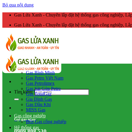
Bỏ qua nội dung
Gas Lửa Xanh - Chuyên lắp đặt hệ thống gas công nghiệp, L
Gas Lửa Xanh - Chuyên lắp đặt hệ thống gas công nghiệp, L
Giao gas
Gas Bình Minh
Gas Petro Việt Nam
Gas Petrolimex
Gas Sài Gòn Petro
Tìm kiếm:
Gas TotalGaz
Gia Đình Gas
Gas Dầu Khí
MISS Gas
Gas công nghiệp
Gọi gas ngay
Bếp Gas công nghiệp
Hệ thống gas
0909.808.530