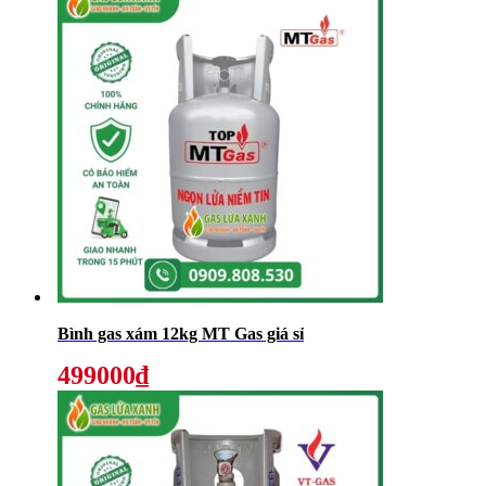
Bình gas xám 12kg MT Gas giá sỉ
499000₫